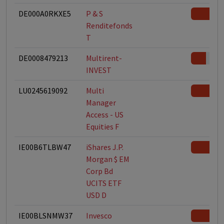
DE000A0RKXE5
P & S
Renditefonds
T
DE0008479213
Multirent-
INVEST
LU0245619092
Multi
Manager
Access - US
Equities F
IE00B6TLBW47
iShares J.P.
Morgan $ EM
Corp Bd
UCITS ETF
USD D
IE00BLSNMW37
Invesco