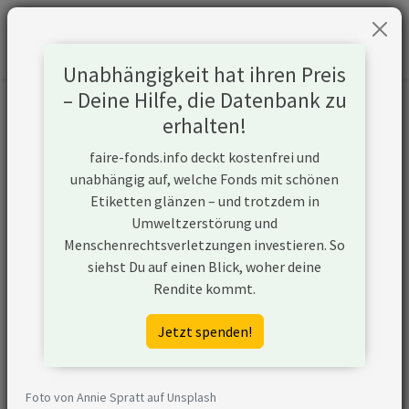
Unabhängigkeit hat ihren Preis
– Deine Hilfe, die Datenbank zu
Informationen zum Unternehmen
erhalten!
faire-fonds.info deckt kostenfrei und
Name
Adecoagro S.A.
unabhängig auf, welche Fonds mit schönen
Etiketten glänzen – und trotzdem in
Website
https://www.adecoagro.com/en
Umweltzerstörung und
Menschenrechtsverletzungen investieren. So
Konflikte
siehst Du auf einen Blick, woher deine
Rendite kommt.
Kurzbeschreibung
Adecoagro ist ein führendes
agroindustrielles Unternehmen
Jetzt spenden!
in Südamerika, das in Argentinien,
Brasilien und Uruguay tätig ist.
Sein Geschäft umfasst die
Foto von Annie Spratt auf Unsplash
Produktion zahlreicher Getreide