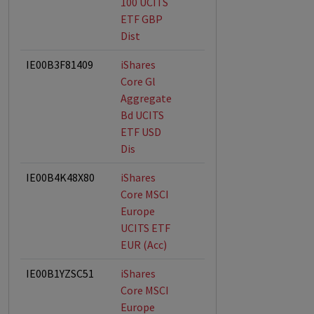
100 UCITS
ETF GBP
Dist
IE00B3F81409
iShares
Core Gl
Aggregate
Bd UCITS
ETF USD
Dis
IE00B4K48X80
iShares
Core MSCI
Europe
UCITS ETF
EUR (Acc)
IE00B1YZSC51
iShares
Core MSCI
Europe