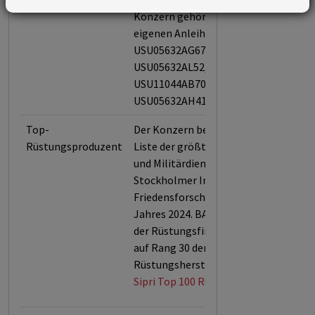
Konzern gehört BAE Systems Inc. mit
eigenen Anleihen (US05523UAK60,
USU05632AG67, US05523UAP57,
USU05632AL52, US11041RAL24,
USU11044AB70, US05523UAL44,
USU05632AH41)
Top-
Der Konzern belegt den 4. Platz auf d
Rüstungsproduzent
Liste der größten Rüstungshersteller
und Militärdienstleister des
Stockholmer Internationalen
Friedensforschungsinstituts (Sipri) d
Jahres 2024. BAE ist auch Anteilseign
der Rüstungsfirma MBDA, welche SIP
auf Rang 30 der größten
Rüstungshersteller listet.
Sipri Top 100 Rüstungshersteller 202