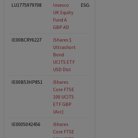
LU1775979708
Invesco
ESG-Fonds
UK Equity
Fund A
GBP AD
IE00BCRY6227
iShares $
Ultrashort
Bond
UCITS ETF
USD Dist
IE00B53HP851
iShares
Core FTSE
100 UCITS
ETF GBP
(Acc)
IE0005042456
iShares
Core FTSE