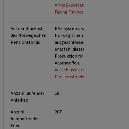
Arms Exporters Exit List (Exitarms) v
Facing Finance (Stand: Mai 2026)
Auf der Blacklist
BAE Systems wurde im Januar 2018 v
des Norwegischen
Norwegischen Pensionsfonds
Pensionsfonds
ausgeschlossen. Der Ethikbeirat
empfahl diesen Schritt wegen der
Produktion relevanter Bestandteile 
Atomwaffen.
Ausschlussliste des Norwegischen
Pensionsfonds (Stand April 2026)
Anzahl laufender
18
Anleihen
Anzahl
207
beinhaltender
Fonds