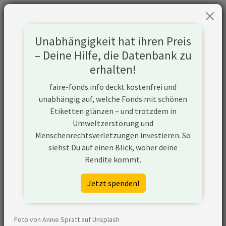
Unabhängigkeit hat ihren Preis
– Deine Hilfe, die Datenbank zu
Informationen zum Unternehmen
erhalten!
faire-fonds.info deckt kostenfrei und
Name
BAE Systems plc
unabhängig auf, welche Fonds mit schönen
Etiketten glänzen – und trotzdem in
Website
https://www.baesystems.com/en/ho
Umweltzerstörung und
Menschenrechtsverletzungen investieren. So
Konflikte
siehst Du auf einen Blick, woher deine
Rendite kommt.
Kurzbeschreibung
BAE Systems aus Großbritannien ist e
internationaler Rüstungs- und
Jetzt spenden!
Luftfahrtkonzern. Zu seinen Produkt
gehören Kampfflugzeuge, Munition u
Waffen, Artilleriesysteme, U-Boote,
Foto von Annie Spratt auf Unsplash
Kriegsschiffe und IT-Systeme. Zum