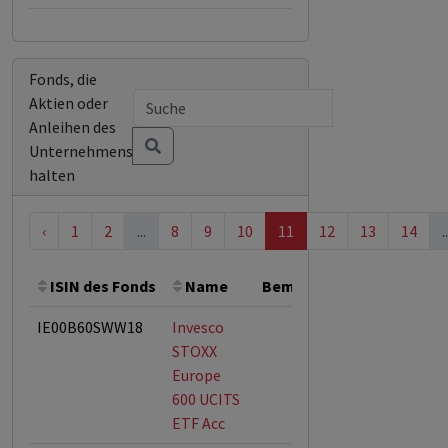
Fonds, die
Aktien oder
Anleihen des
Unternehmens
halten
‹
1
2
...
8
9
10
11
12
13
14
..
ISIN des Fonds
Name
Bemerkung
Gesamthöh
IE00B60SWW18
Invesco
STOXX
Europe
600 UCITS
ETF Acc