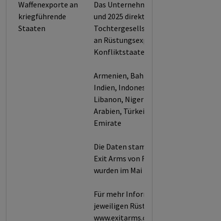
Waffenexporte an
Das Unternehmen war zwischen 2017
kriegführende
und 2025 direkt, über
Staaten
Tochtergesellschaften bzw. Konsorti
an Rüstungsexporten in die folgende
Konfliktstaaten beteiligt:
Armenien, Bahrain, Brasilien, Ägypten
Indien, Indonesien, Irak, Israel, Kuwai
Libanon, Nigeria, Pakistan, Saudi-
Arabien, Türkei, Vereinigte Arabische
Emirate
Die Daten stammen aus dem Projekt
Exit Arms von Facing Finance und
wurden im Mai 2026 veröffentlicht.
Für mehr Informationen über die
jeweiligen Rüstungsexporte siehe
www.exitarms.org.