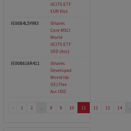
UCITS ETF
EUR Dist
IE00B4L5Y983
iShares
Core MSCI
World
UCITS ETF
USD (Acc)
IE00B616R411
iShares
Developed
World Idx
(IE) Flex
Acc USD
‹
1
2
...
8
9
10
11
12
13
14
..