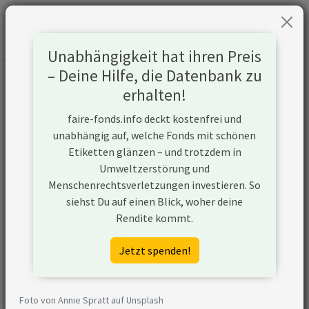
Unabhängigkeit hat ihren Preis
– Deine Hilfe, die Datenbank zu
Informationen zum Unternehmen
erhalten!
faire-fonds.info deckt kostenfrei und
Name
BAE Systems plc
unabhängig auf, welche Fonds mit schönen
Etiketten glänzen – und trotzdem in
Website
https://www.baesystems.com/en/ho
Umweltzerstörung und
Menschenrechtsverletzungen investieren. So
Konflikte
siehst Du auf einen Blick, woher deine
Rendite kommt.
Kurzbeschreibung
BAE Systems aus Großbritannien ist e
internationaler Rüstungs- und
Jetzt spenden!
Luftfahrtkonzern. Zu seinen Produkt
gehören Kampfflugzeuge, Munition u
Waffen, Artilleriesysteme, U-Boote,
Foto von Annie Spratt auf Unsplash
Kriegsschiffe und IT-Systeme. Zum