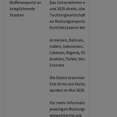
Waffenexporte an
Das Unternehmen war zwischen 2017
kriegführende
und 2025 direkt, über
Staaten
Tochtergesellschaften bzw. Konsorti
an Rüstungsexporten in die folgende
Konfliktstaaten beteiligt:
Armenien, Bahrain, Brasilien, Ägypten
Indien, Indonesien, Irak, Israel, Kuwai
Libanon, Nigeria, Pakistan, Saudi-
Arabien, Türkei, Vereinigte Arabische
Emirate
Die Daten stammen aus dem Projekt
Exit Arms von Facing Finance und
wurden im Mai 2026 veröffentlicht.
Für mehr Informationen über die
jeweiligen Rüstungsexporte siehe
www.exitarms.org.