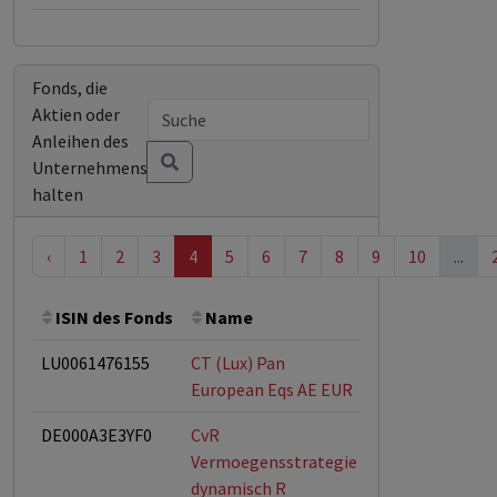
Fonds, die
Aktien oder
Anleihen des
Unternehmens
halten
‹
1
2
3
4
5
6
7
8
9
10
...
ISIN des Fonds
Name
Bemerkung
LU0061476155
CT (Lux) Pan
ESG-Fonds
European Eqs AE EUR
DE000A3E3YF0
CvR
Vermoegensstrategie
dynamisch R