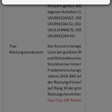
Konzern gehört BAE Systems Inc. mit
eigenen Anleihen (US05523UAK60,
USU05632AG67, US05523UAP57,
USU05632AL52, US11041RAL24,
USU11044AB70, US05523UAL44,
USU05632AH41)
Top-
Der Konzern belegt den 4. Platz auf d
Rüstungsproduzent
Liste der größten Rüstungshersteller
und Militärdienstleister des
Stockholmer Internationalen
Friedensforschungsinstituts (Sipri) d
Jahres 2024. BAE ist auch Anteilseign
der Rüstungsfirma MBDA, welche SIP
auf Rang 30 der größten
Rüstungshersteller listet.
Sipri Top 100 Rüstungshersteller 202