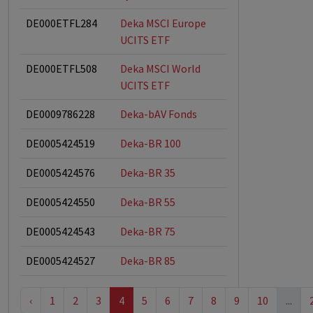
DE000ETFL284
Deka MSCI Europe
UCITS ETF
DE000ETFL508
Deka MSCI World
UCITS ETF
DE0009786228
Deka-bAV Fonds
DE0005424519
Deka-BR 100
DE0005424576
Deka-BR 35
DE0005424550
Deka-BR 55
DE0005424543
Deka-BR 75
DE0005424527
Deka-BR 85
‹
1
2
3
4
5
6
7
8
9
10
...