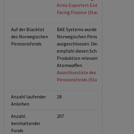
Arms Exporters Exit List (Exitarms) v
Facing Finance (Stand: Mai 2026)
Auf der Blacklist
BAE Systems wurde im Januar 2018 v
des Norwegischen
Norwegischen Pensionsfonds
Pensionsfonds
ausgeschlossen. Der Ethikbeirat
empfahl diesen Schritt wegen der
Produktion relevanter Bestandteile 
Atomwaffen.
Ausschlussliste des Norwegischen
Pensionsfonds (Stand April 2026)
Anzahl laufender
18
Anleihen
Anzahl
207
beinhaltender
Fonds