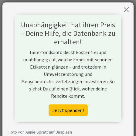
Unabhängigkeit hat ihren Preis
– Deine Hilfe, die Datenbank zu
Informationen zum Unternehmen
erhalten!
faire-fonds.info deckt kostenfrei und
Name
BHP Group Ltd
unabhängig auf, welche Fonds mit schönen
Etiketten glänzen – und trotzdem in
Website
https://www.bhp.com/
Umweltzerstörung und
Menschenrechtsverletzungen investieren. So
Konflikte
siehst Du auf einen Blick, woher deine
Rendite kommt.
Kurzbeschreibung
BHP Group Ltd ist ein
Unternehmen aus Australien,
Jetzt spenden!
das (ggf. über
Tochtergesellschaften)
Kohlebergbau betreibt.
Foto von Annie Spratt auf Unsplash