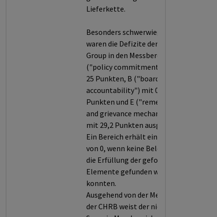
Lieferkette.
Besonders schwerwiegend
waren die Defizite der BHP
Group in den Messbereichen A
("policy commitments") mit
25 Punkten, B ("board-level
accountability") mit 0
Punkten und E ("remedies
and grievance mechanisms")
mit 29,2 Punkten ausgeprägt.
Ein Bereich erhält einen Score
von 0, wenn keine Belege für
die Erfüllung der geforderten
Elemente gefunden werden
konnten.
Ausgehend von der Methodik
der CHRB weist der niedrige