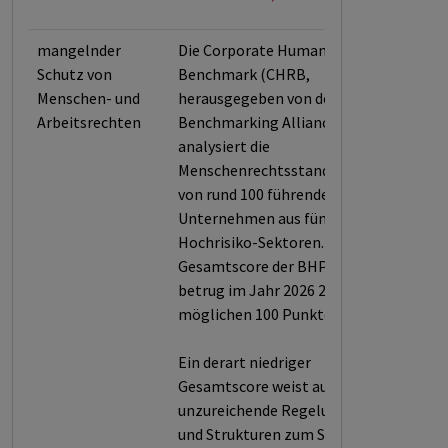
mangelnder
Die Corporate Human Rights
Schutz von
Benchmark (CHRB,
Menschen- und
herausgegeben von der World
Arbeitsrechten
Benchmarking Alliance)
analysiert die
Menschenrechtsstandards
von rund 100 führenden
Unternehmen aus fünf
Hochrisiko-Sektoren. Der
Gesamtscore der BHP Group
betrug im Jahr 2026 29,2 von
möglichen 100 Punkten.
Ein derart niedriger
Gesamtscore weist auf
unzureichende Regelungen
und Strukturen zum Schutz