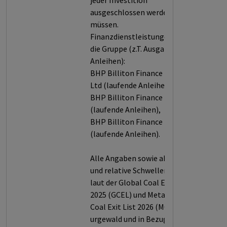
jeder Investition
ausgeschlossen werden
müssen.
Finanzdienstleistungen für
die Gruppe (z.T. Ausgabe von
Anleihen):
BHP Billiton Finance (USA)
Ltd (laufende Anleihen),
BHP Billiton Finance Ltd
(laufende Anleihen),
BHP Billiton Finance BV
(laufende Anleihen).
Alle Angaben sowie absolute
und relative Schwellenwerte
laut der Global Coal Exit List
2025 (GCEL) und Metallurgical
Coal Exit List 2026 (MCEL) von
urgewald und in Bezug auf