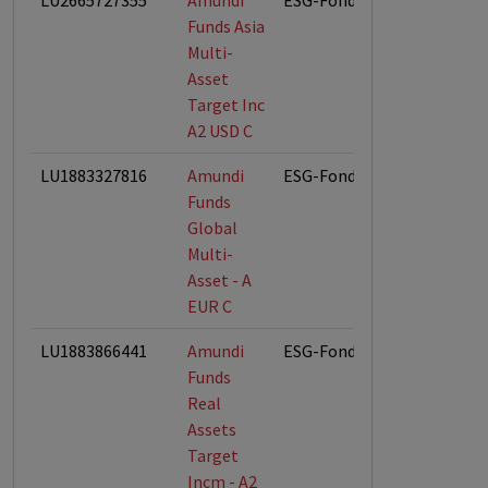
LU2665727355
Amundi
ESG-Fonds
Funds Asia
Multi-
Asset
Target Inc
A2 USD C
LU1883327816
Amundi
ESG-Fonds
Funds
Global
Multi-
Asset - A
EUR C
LU1883866441
Amundi
ESG-Fonds
Funds
Real
Assets
Target
Incm - A2