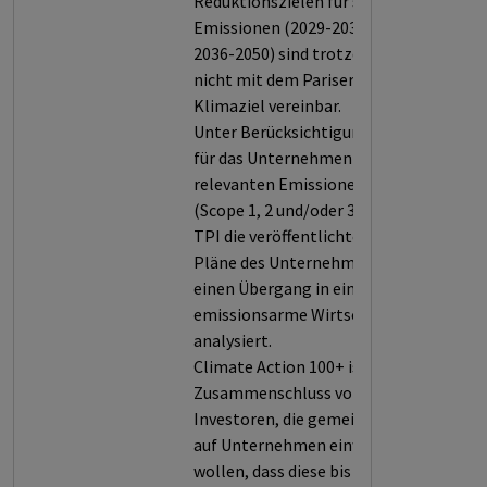
Reduktionszielen für seine
Emissionen (2029-2035 bzw.
2036-2050) sind trotzdem
nicht mit dem Pariser
Klimaziel vereinbar.
Unter Berücksichtigung der
für das Unternehmen
relevanten Emissionen
(Scope 1, 2 und/oder 3) hat die
TPI die veröffentlichten
Pläne des Unternehmens für
einen Übergang in eine
emissionsarme Wirtschaft
analysiert.
Climate Action 100+ ist ein
Zusammenschluss von
Investoren, die gemeinsam
auf Unternehmen einwirken
wollen, dass diese bis 2050