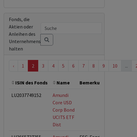
Fonds, die
Aktien oder
Anleihen des
Unternehmens
halten
‹
1
2
3
4
5
6
7
8
9
10
...
ISIN des Fonds
Name
Bemerkung
Gesamthöh
LU2037749152
Amundi
Core USD
Corp Bond
UCITS ETF
Dist