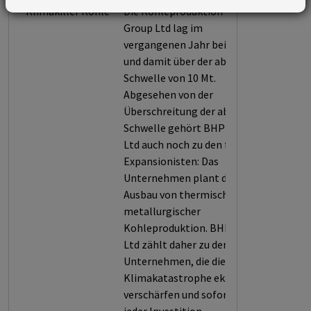
Klimakiller Kohle
Die Kohleproduktion von BHP
Group Ltd lag im
vergangenen Jahr bei 15,9 Mt
und damit über der absoluten
Schwelle von 10 Mt.
Abgesehen von der
Überschreitung der absoluten
Schwelle gehört BHP Group
Ltd auch noch zu den fossilen
Expansionisten: Das
Unternehmen plant den
Ausbau von thermischer und
metallurgischer
Kohleproduktion. BHP Group
Ltd zählt daher zu den
Unternehmen, die die
Klimakatastrophe eklatant
verschärfen und sofort von