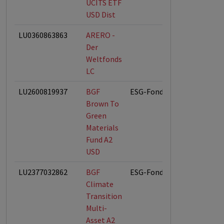
UCITS ETF
USD Dist
LU0360863863
ARERO -
Der
Weltfonds
LC
LU2600819937
BGF
ESG-Fonds
Brown To
Green
Materials
Fund A2
USD
LU2377032862
BGF
ESG-Fonds
Climate
Transition
Multi-
Asset A2