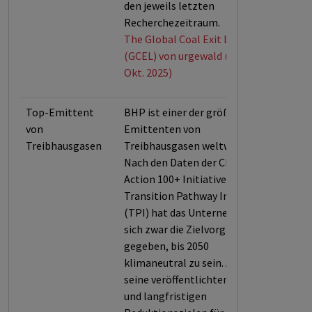
den jeweils letzten
Recherchezeitraum.
The Global Coal Exit List
(GCEL) von urgewald (Stand:
Okt. 2025)
Top-Emittent
BHP ist einer der größten
von
Emittenten von
Treibhausgasen
Treibhausgasen weltweit.
Nach den Daten der Climate
Action 100+ Initiative bzw. der
Transition Pathway Initiative
(TPI) hat das Unternehmen
sich zwar die Zielvorgabe
gegeben, bis 2050
klimaneutral zu sein. Aber
seine veröffentlichten mittel-
und langfristigen