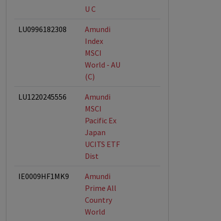
U C
LU0996182308
Amundi
Index
MSCI
World - AU
(C)
LU1220245556
Amundi
MSCI
Pacific Ex
Japan
UCITS ETF
Dist
IE0009HF1MK9
Amundi
Prime All
Country
World