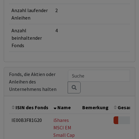
Anzahl laufender
2
Anleihen
Anzahl
4
beinhaltender
Fonds
Fonds, die Aktien oder
Anleihen des
Unternehmens halten
ISIN des Fonds
Name
Bemerkung
Gesamthö
IE00B3F81G20
iShares
MSCI EM
Small Cap