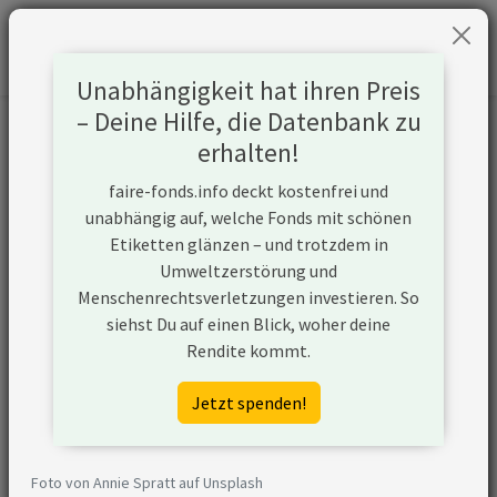
Unabhängigkeit hat ihren Preis
– Deine Hilfe, die Datenbank zu
Informationen zum Unternehmen
erhalten!
faire-fonds.info deckt kostenfrei und
Name
Birla Corp Ltd
unabhängig auf, welche Fonds mit schönen
Etiketten glänzen – und trotzdem in
Website
https://birlacorporation.com/
Umweltzerstörung und
Menschenrechtsverletzungen investieren. So
Konflikte
siehst Du auf einen Blick, woher deine
Rendite kommt.
Kurzbeschreibung
Birla Corp Ltd ist ein
Unternehmen aus Indien, das
Jetzt spenden!
(ggf. über Tochtergesellschaften)
Kohlebergbau betreibt.
Foto von Annie Spratt auf Unsplash
Klimakiller Kohle
Birla Corp Ltd gehört zu den