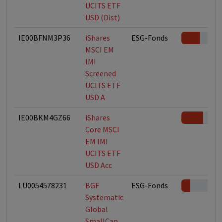
UCITS ETF
USD (Dist)
IE00BFNM3P36
iShares
ESG-Fonds
MSCI EM
IMI
Screened
UCITS ETF
USD A
IE00BKM4GZ66
iShares
Core MSCI
EM IMI
UCITS ETF
USD Acc
LU0054578231
BGF
ESG-Fonds
Systematic
Global
SmallCap