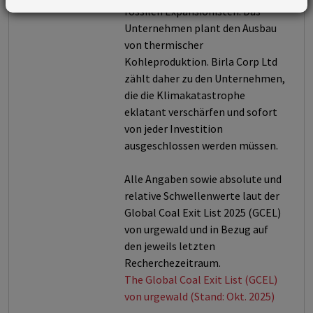
fossilen Expansionisten. Das
Unternehmen plant den Ausbau
von thermischer
Kohleproduktion. Birla Corp Ltd
zählt daher zu den Unternehmen,
die die Klimakatastrophe
eklatant verschärfen und sofort
von jeder Investition
ausgeschlossen werden müssen.
Alle Angaben sowie absolute und
relative Schwellenwerte laut der
Global Coal Exit List 2025 (GCEL)
von urgewald und in Bezug auf
den jeweils letzten
Recherchezeitraum.
The Global Coal Exit List (GCEL)
von urgewald (Stand: Okt. 2025)