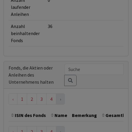
Anzahl
0
laufender
Anleihen
Anzahl
36
beinhaltender
Fonds
Fonds, die Aktien oder
Anleihen des
Unternehmens halten
‹
1
2
3
4
›
ISIN des Fonds
Name
Bemerkung
Gesamthöhe 
‹
1
2
3
4
›