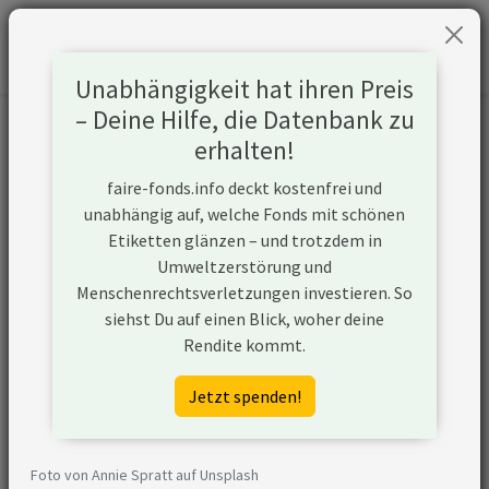
Unabhängigkeit hat ihren Preis
– Deine Hilfe, die Datenbank zu
Informationen zum Unternehmen
erhalten!
faire-fonds.info deckt kostenfrei und
Name
BlueScope Steel Ltd.
unabhängig auf, welche Fonds mit schönen
Etiketten glänzen – und trotzdem in
Website
https://www.bluescope.com/
Umweltzerstörung und
Menschenrechtsverletzungen investieren. So
Konflikte
siehst Du auf einen Blick, woher deine
Rendite kommt.
Top-Emittent
BlueScope Steel Ltd ist einer der
von
größten Emittenten von
Jetzt spenden!
Treibhausgasen
Treibhausgasen weltweit.
Nach den Daten der Climate Action
100+ Initiative bzw. der Transition
Foto von Annie Spratt auf Unsplash
Pathway Initiative (TPI) hat das