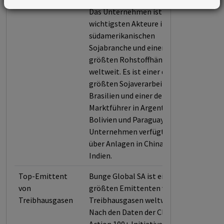
Das Unternehmen ist einer der
wichtigsten Akteure in der
südamerikanischen
Sojabranche und einer der
größten Rohstoffhändler
weltweit. Es ist einer der
größten Sojaverarbeiter in
Brasilien und einer der
Marktführer in Argentinien,
Bolivien und Paraguay. Das
Unternehmen verfügt auch
über Anlagen in China und
Indien.
Top-Emittent
Bunge Global SA ist einer der
von
größten Emittenten von
Treibhausgasen
Treibhausgasen weltweit.
Nach den Daten der Climate