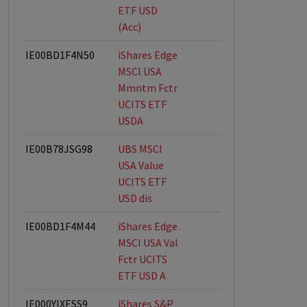
ETF USD
(Acc)
IE00BD1F4N50
iShares Edge
MSCI USA
Mmntm Fctr
UCITS ETF
USDA
IE00B78JSG98
UBS MSCI
USA Value
UCITS ETF
USD dis
IE00BD1F4M44
iShares Edge
MSCI USA Val
Fctr UCITS
ETF USD A
IE000YIXESS9
iShares S&P