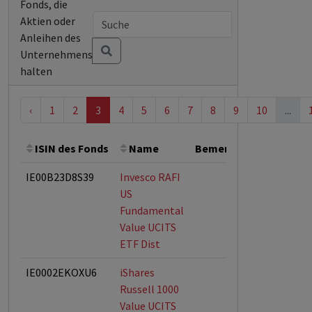
Fonds, die
Aktien oder
Anleihen des
Unternehmens
halten
‹
1
2
3
4
5
6
7
8
9
10
...
ISIN des Fonds
Name
Bemerkung
Gesamt
IE00B23D8S39
Invesco RAFI
US
Fundamental
Value UCITS
ETF Dist
IE0002EKOXU6
iShares
Russell 1000
Value UCITS