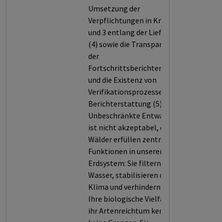
Umsetzung der
Verpflichtungen in Kriterium 2
und 3 entlang der Lieferkette
(4) sowie die Transparenz bei
der
Fortschrittsberichterstattung
und die Existenz von
Verifikationsprozessen dieser
Berichterstattung (5).
Unbeschränkte Entwaldung
ist nicht akzeptabel, denn
Wälder erfüllen zentrale
Funktionen in unserem
Erdsystem: Sie filtern Luft und
Wasser, stabilisieren das
Klima und verhindern Erosion.
Ihre biologische Vielfalt und
ihr Artenreichtum kennen