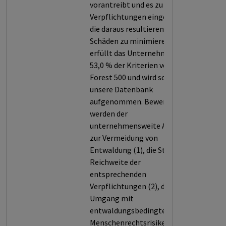
vorantreibt und es zu geringe
Verpflichtungen eingeht, um
die daraus resultierenden
Schäden zu minimieren. So
erfüllt das Unternehmen nur
53,0 % der Kriterien von
Forest 500 und wird somit in
unsere Datenbank
aufgenommen. Bewertet
werden der
unternehmensweite Ansatz
zur Vermeidung von
Entwaldung (1), die Stärke und
Reichweite der
entsprechenden
Verpflichtungen (2), der
Umgang mit
entwaldungsbedingten
Menschenrechtsrisiken (3), die