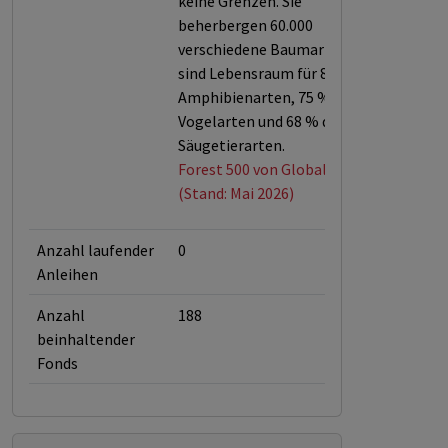
keine Grenzen. Sie
beherbergen 60.000
verschiedene Baumarten und
sind Lebensraum für 80 % der
Amphibienarten, 75 % der
Vogelarten und 68 % der
Säugetierarten.
Forest 500 von Global Canopy
(Stand: Mai 2026)
Anzahl laufender
0
Anleihen
Anzahl
188
beinhaltender
Fonds