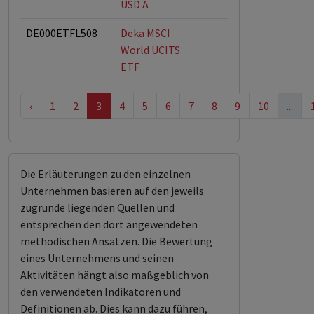
USD A
DE000ETFL508
Deka MSCI
World UCITS
ETF
‹
1
2
3
4
5
6
7
8
9
10
...
Die Erläuterungen zu den einzelnen
Unternehmen basieren auf den jeweils
zugrunde liegenden Quellen und
entsprechen den dort angewendeten
methodischen Ansätzen. Die Bewertung
eines Unternehmens und seinen
Aktivitäten hängt also maßgeblich von
den verwendeten Indikatoren und
Definitionen ab. Dies kann dazu führen,