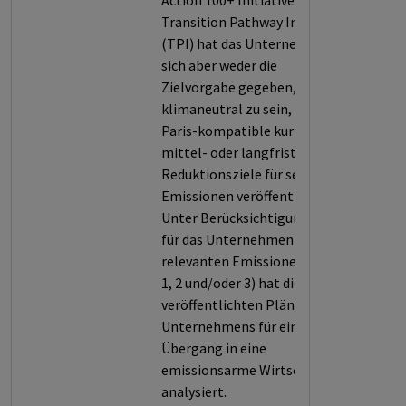
Action 100+ Initiative bzw. der
Transition Pathway Initiative
(TPI) hat das Unternehmen
sich aber weder die
Zielvorgabe gegeben, bis 2050
klimaneutral zu sein, noch
Paris-kompatible kurz-,
mittel- oder langfristige
Reduktionsziele für seine
Emissionen veröffentlicht.
Unter Berücksichtigung der
für das Unternehmen
relevanten Emissionen (Scope
1, 2 und/oder 3) hat die TPI die
veröffentlichten Pläne des
Unternehmens für einen
Übergang in eine
emissionsarme Wirtschaft
analysiert.