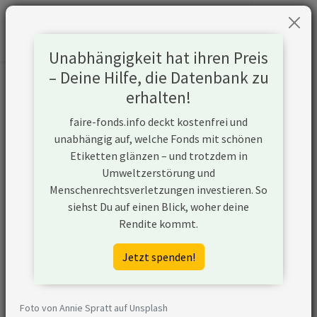
Unabhängigkeit hat ihren Preis
– Deine Hilfe, die Datenbank zu
Informationen zum Unternehmen
erhalten!
faire-fonds.info deckt kostenfrei und
Name
Bunge Global SA
unabhängig auf, welche Fonds mit schönen
Etiketten glänzen – und trotzdem in
Website
https://bunge.com/
Umweltzerstörung und
Menschenrechtsverletzungen investieren. So
Konflikte
siehst Du auf einen Blick, woher deine
Rendite kommt.
Kurzbeschreibung
Bunge ist ein globales
Agrarunternehmen, das in
Jetzt spenden!
rund 40 Ländern tätig ist und
sich mit der Verarbeitung,
Herstellung und dem Handel
Foto von Annie Spratt auf Unsplash
von Agrarrohstoffen befasst.