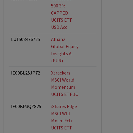
500 3%
CAPPED
UCITS ETF
USD Acc
LU1508476725
Allianz
Global Equity
Insights A
(EUR)
IE00BL25JP72
Xtrackers
MSCI World
Momentum
UCITS ETF 1C
IE00BP3QZ825
iShares Edge
MSCI Wld
Mntm Fctr
UCITS ETF