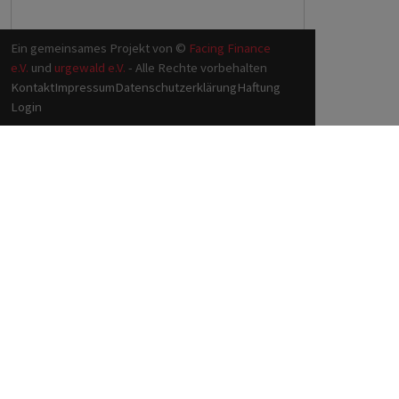
Ein gemeinsames Projekt von ©
Facing Finance
e.V.
und
urgewald e.V.
- Alle Rechte vorbehalten
Kontakt
Impressum
Datenschutzerklärung
Haftung
Login