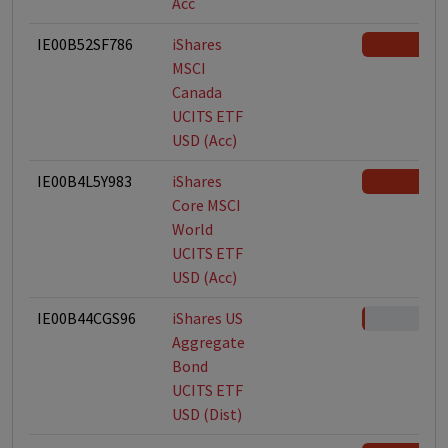
Acc
IE00B52SF786
iShares
MSCI
Canada
UCITS ETF
USD (Acc)
IE00B4L5Y983
iShares
Core MSCI
World
UCITS ETF
USD (Acc)
IE00B44CGS96
iShares US
Aggregate
Bond
UCITS ETF
USD (Dist)