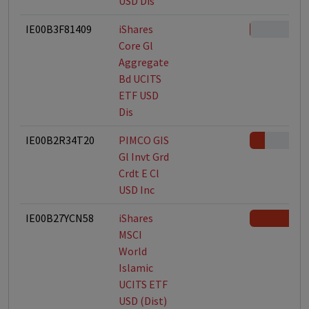
USD Dis
IE00B3F81409
iShares
Core Gl
Aggregate
Bd UCITS
ETF USD
Dis
IE00B2R34T20
PIMCO GIS
Gl Invt Grd
Crdt E Cl
USD Inc
IE00B27YCN58
iShares
MSCI
World
Islamic
UCITS ETF
USD (Dist)