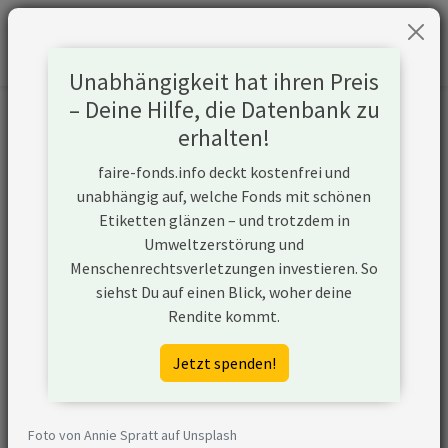
Unabhängigkeit hat ihren Preis
– Deine Hilfe, die Datenbank zu
Informationen zum Unternehmen
erhalten!
faire-fonds.info deckt kostenfrei und
Name
Canadian Natural Resources Ltd
unabhängig auf, welche Fonds mit schönen
(CNRL)
Etiketten glänzen – und trotzdem in
Umweltzerstörung und
Website
https://www.cnrl.com
Menschenrechtsverletzungen investieren. So
siehst Du auf einen Blick, woher deine
Konflikte
Rendite kommt.
Kurzbeschreibung
Canadian Natural Resources Ltd
Jetzt spenden!
(CNRL) ist ein Unternehmen aus
Kanada, das in der Öl- und
Gasförderung aktiv ist und
Foto von Annie Spratt auf Unsplash
unkonventionelle