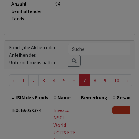
Anzahl
94
beinhaltender
Fonds
Fonds, die Aktien oder
Anleihen des
Unternehmens halten
‹
1
2
3
4
5
6
7
8
9
10
›
ISIN des Fonds
Name
Bemerkung
Gesamthöh
IE00B60SX394
Invesco
MSCI
World
UCITS ETF