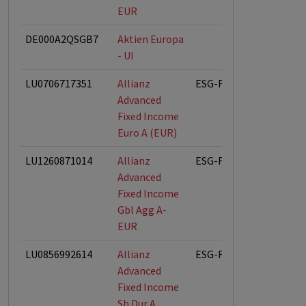
EUR
DE000A2QSGB7
Aktien Europa
- UI
LU0706717351
Allianz
ESG-Fonds
Advanced
Fixed Income
Euro A (EUR)
LU1260871014
Allianz
ESG-Fonds
Advanced
Fixed Income
Gbl Agg A-
EUR
LU0856992614
Allianz
ESG-Fonds
Advanced
Fixed Income
Sh Dur A