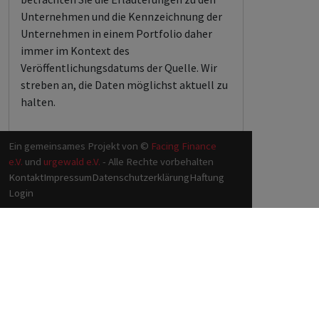
Unternehmen und die Kennzeichnung der
Unternehmen in einem Portfolio daher
immer im Kontext des
Veröffentlichungsdatums der Quelle. Wir
streben an, die Daten möglichst aktuell zu
halten.
Ein gemeinsames Projekt von ©
Facing Finance
e.V.
und
urgewald e.V.
- Alle Rechte vorbehalten
Kontakt
Impressum
Datenschutzerklärung
Haftung
Login