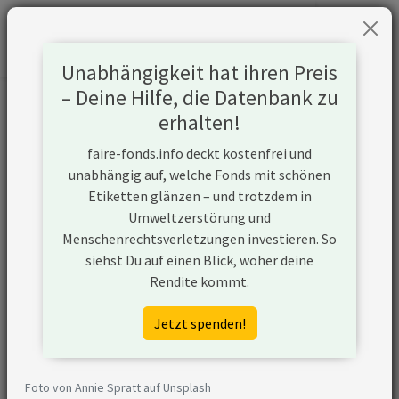
Unabhängigkeit hat ihren Preis
– Deine Hilfe, die Datenbank zu
Informationen zum Unternehmen
erhalten!
faire-fonds.info deckt kostenfrei und
Name
Carrefour SA
unabhängig auf, welche Fonds mit schönen
Etiketten glänzen – und trotzdem in
Website
https://www.carrefour.com/en/group
Umweltzerstörung und
Menschenrechtsverletzungen investieren. So
Konflikte
siehst Du auf einen Blick, woher deine
Rendite kommt.
Kurzbeschreibung
Carrefour SA ist ein in Frankreich
ansässiges Unternehmen, das
Jetzt spenden!
hauptsächlich im
Einzelhandelsvertrieb tätig ist. Das
Unternehmen betreibt ein Netz
Foto von Annie Spratt auf Unsplash
(über 12.000)von Hypermärkten,