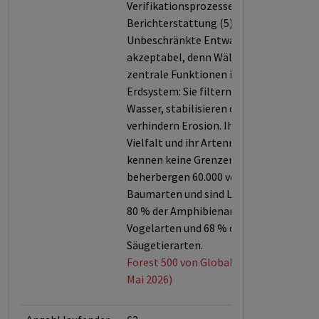
Verifikationsprozessen dieser
Berichterstattung (5).
Unbeschränkte Entwaldung ist nicht
akzeptabel, denn Wälder erfüllen
zentrale Funktionen in unserem
Erdsystem: Sie filtern Luft und
Wasser, stabilisieren das Klima und
verhindern Erosion. Ihre biologische
Vielfalt und ihr Artenreichtum
kennen keine Grenzen. Sie
beherbergen 60.000 verschiedene
Baumarten und sind Lebensraum für
80 % der Amphibienarten, 75 % der
Vogelarten und 68 % der
Säugetierarten.
Forest 500 von Global Canopy (Stand:
Mai 2026)