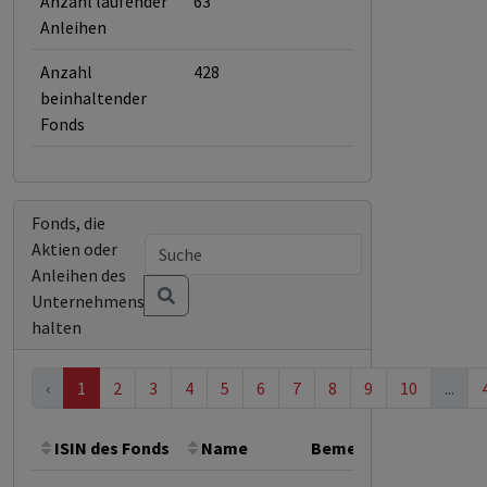
Anzahl laufender
63
Anleihen
Anzahl
428
beinhaltender
Fonds
Fonds, die
Aktien oder
Anleihen des
Unternehmens
halten
‹
1
2
3
4
5
6
7
8
9
10
...
ISIN des Fonds
Name
Bemerkung
Gesamt