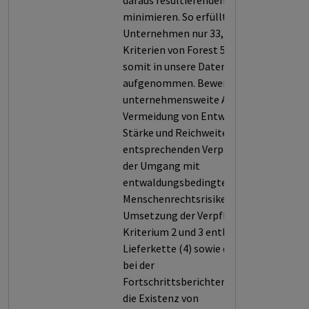
daraus resultierenden Schäden zu
minimieren. So erfüllt das
Unternehmen nur 33,2 % der
Kriterien von Forest 500 und wird
somit in unsere Datenbank
aufgenommen. Bewertet werden der
unternehmensweite Ansatz zur
Vermeidung von Entwaldung (1), die
Stärke und Reichweite der
entsprechenden Verpflichtungen (2),
der Umgang mit
entwaldungsbedingten
Menschenrechtsrisiken (3), die
Umsetzung der Verpflichtungen in
Kriterium 2 und 3 entlang der
Lieferkette (4) sowie die Transparenz
bei der
Fortschrittsberichterstattung und
die Existenz von