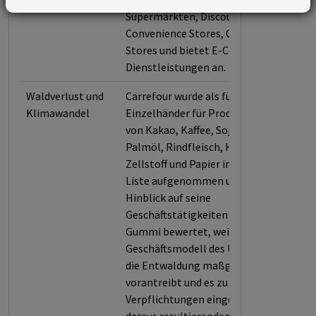
Supermärkten, Discountern,
Convenience Stores, Cash and Carry-
Stores und bietet E-Commerce-
Dienstleistungen an.
Waldverlust und
Carrefour wurde als führender
Klimawandel
Einzelhänder für Produkte auf Basis
von Kakao, Kaffee, Soja, Leder,
Palmöl, Rindfleisch, Holz sowie
Zellstoff und Papier in die Forest 500-
Liste aufgenommen und zudem in
Hinblick auf seine
Geschäftstätigkeiten in Bezug auf
Gummi bewertet, weil das
Geschäftsmodell des Unternehmens
die Entwaldung maßgeblich
vorantreibt und es zu geringe
Verpflichtungen eingeht, um die