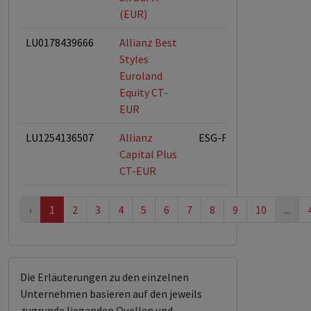
(EUR)
LU0178439666
Allianz Best
Styles
Euroland
Equity CT-
EUR
LU1254136507
Allianz
ESG-Fonds
Capital Plus
CT-EUR
‹
1
2
3
4
5
6
7
8
9
10
...
Die Erläuterungen zu den einzelnen
Unternehmen basieren auf den jeweils
zugrunde liegenden Quellen und