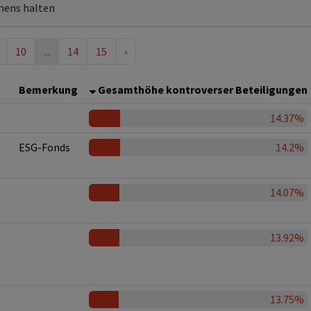
mens halten
10
...
14
15
›
Bemerkung
Gesamthöhe kontroverser Beteiligungen
14.37%
ESG-Fonds
14.2%
14.07%
13.92%
s
13.75%