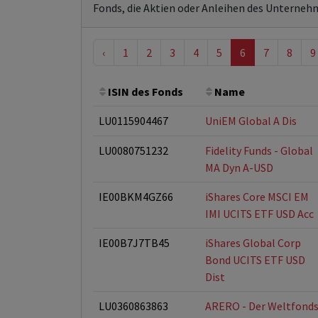
Fonds, die Aktien oder Anleihen des Unterneh
‹
1
2
3
4
5
6
7
8
9
ISIN des Fonds
Name
LU0115904467
UniEM Global A Dis
LU0080751232
Fidelity Funds - Global
MA Dyn A-USD
IE00BKM4GZ66
iShares Core MSCI EM
IMI UCITS ETF USD Acc
IE00B7J7TB45
iShares Global Corp
Bond UCITS ETF USD
Dist
LU0360863863
ARERO - Der Weltfond