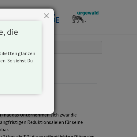
penden
e, die
Etiketten glänzen
n. So siehst Du
PI) hat das Unternehmen sich zwar die
langfristigen Reduktionszielen für seine
nbar.
3) hat die TPI die veröffentlichten Pläne des