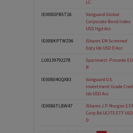
LC
IE00BDFB5T26
Vanguard Global
Corporate Bond Index
USD Hgd Acc
IE00BKPTWZ06
iShares EM Screened
Eqty Idx USD D Acc
LU0139792278
Sparinvest-Procedo E
R
IE00B04GQX83
Vanguard U.S.
Investment Grade Cred
Idx USD Acc
IE00B6TLBW47
iShares J.P. Morgan $ E
Corp Bd UCITS ETF USD
D