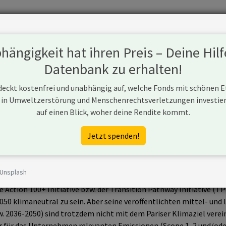
Fonds
Unternehmen
Hintergrund
Methodik
Blog
S
ängigkeit hat ihren Preis – Deine Hilf
Datenbank zu erhalten!
 deckt kostenfrei und unabhängig auf, welche Fonds mit schönen 
 in Umweltzerstörung und Menschenrechtsverletzungen investiere
auf einen Blick, woher deine Rendite kommt.
Jetzt spenden!
 Unsplash
en Emittenten von Treibhausgasen weltweit.
 Action 100+ Initiative bzw. der Transition Pathway Initiative (T
050 klimaneutral zu sein. Aber seine veröffentlichten mittel- und 
 2036-2050) sind trotzdem nicht mit dem Pariser Klimaziel verei
 für das Unternehmen relevanten Emissionen (Scope 1, 2 und/oder 