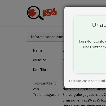
Unabh
Informationen zum Unternehmen
faire-fonds.info
– und trotzdem
Name
Cemex SAB de CV
Website
https://www.cemex.com/
Konflikte
Foto von Annie Spratt auf
Top-Emittent
Cemex ist einer der größt
von
Nach den Daten der Climate
Treibhausgasen
Zielvorgabe gegeben, bis 2
Emissionen (2029-2035 bzw.
Unter Berücksichtigung der