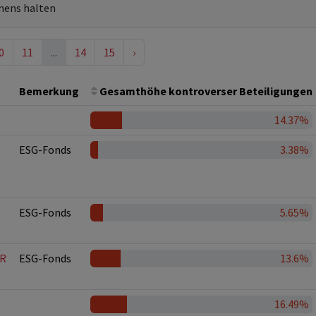
mens halten
0
11
...
14
15
›
Bemerkung
Gesamthöhe kontroverser Beteiligungen
14.37%
ESG-Fonds
3.38%
ESG-Fonds
5.65%
UR
ESG-Fonds
13.6%
16.49%