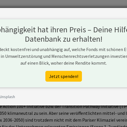
Fonds
Unternehmen
Hintergrund
Methodik
Blog
S
ängigkeit hat ihren Preis – Deine Hilf
Datenbank zu erhalten!
 deckt kostenfrei und unabhängig auf, welche Fonds mit schönen 
 in Umweltzerstörung und Menschenrechtsverletzungen investiere
auf einen Blick, woher deine Rendite kommt.
Jetzt spenden!
 Unsplash
en Emittenten von Treibhausgasen weltweit.
 Action 100+ Initiative bzw. der Transition Pathway Initiative (T
050 klimaneutral zu sein. Aber seine veröffentlichten mittel- und 
 2036-2050) sind trotzdem nicht mit dem Pariser Klimaziel verei
 für das Unternehmen relevanten Emissionen (Scope 1, 2 und/oder 