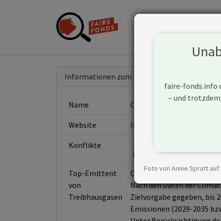
Unabh
Informationen zum Unternehmen
faire-fonds.info
– und trotzdem
Name
Cemex SAB de CV
Website
https://www.cemex.com/
Konflikte
Foto von Annie Spratt auf
Top-Emittent
Cemex ist einer der größt
von
Nach den Daten der Climate
Treibhausgasen
Zielvorgabe gegeben, bis 2
Emissionen (2029-2035 bzw.
Unter Berücksichtigung der