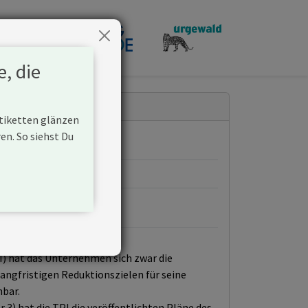
penden
e, die
Etiketten glänzen
n. So siehst Du
PI) hat das Unternehmen sich zwar die
langfristigen Reduktionszielen für seine
nbar.
3) hat die TPI die veröffentlichten Pläne des