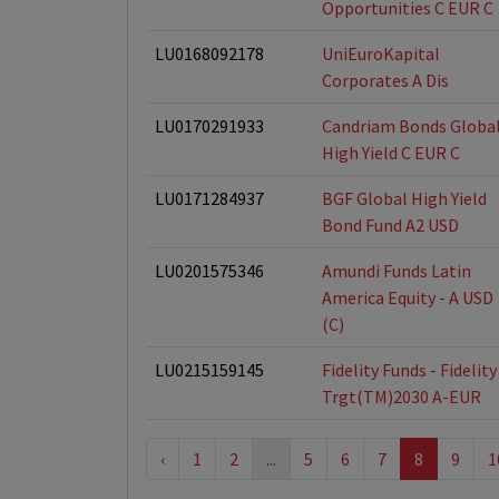
Opportunities C EUR C
LU0168092178
UniEuroKapital
Corporates A Dis
LU0170291933
Candriam Bonds Globa
High Yield C EUR C
LU0171284937
BGF Global High Yield
Bond Fund A2 USD
LU0201575346
Amundi Funds Latin
America Equity - A USD
(C)
LU0215159145
Fidelity Funds - Fidelity
Trgt(TM)2030 A-EUR
‹
1
2
...
5
6
7
8
9
1