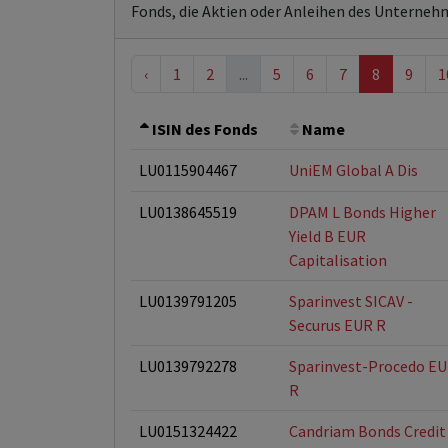
Fonds, die Aktien oder Anleihen des Unterneh
‹
1
2
...
5
6
7
8
9
1
ISIN des Fonds
Name
LU0115904467
UniEM Global A Dis
LU0138645519
DPAM L Bonds Higher
Yield B EUR
Capitalisation
LU0139791205
Sparinvest SICAV -
Securus EUR R
LU0139792278
Sparinvest-Procedo E
R
LU0151324422
Candriam Bonds Credit