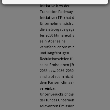
Initiative bzw. der
Transition Pathway
Initiative (TPI) hat das
Unternehmen sich zwar
die Zielvorgabe gegeben,
bis 2050 klimaneutral zu
sein. Aber seine
veröffentlichten mittel-
und langfristigen
Reduktionszielen für
seine Emissionen (2029-
2035 bzw. 2036-2050)
sind trotzdem nicht mit
dem Pariser Klimaziel
vereinbar.
Unter Berücksichtigung
der für das Unternehmen
relevanten Emissionen