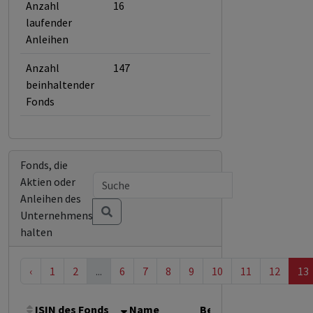
Anzahl
16
laufender
Anleihen
Anzahl
147
beinhaltender
Fonds
Fonds, die
Aktien oder
Anleihen des
Unternehmens
halten
‹
1
2
...
6
7
8
9
10
11
12
13
ISIN des Fonds
Name
Bemerkung
Gesamt