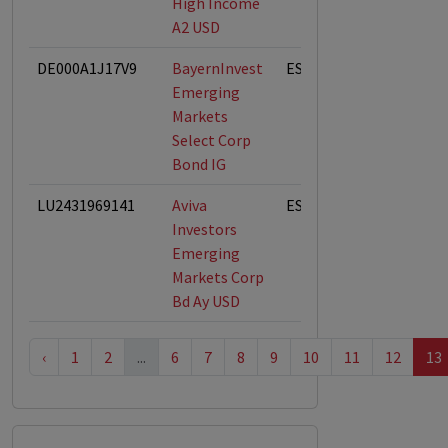
High Income
A2 USD
DE000A1J17V9
BayernInvest
ESG-Fonds
Emerging
Markets
Select Corp
Bond IG
LU2431969141
Aviva
ESG-Fonds
Investors
Emerging
Markets Corp
Bd Ay USD
‹
1
2
...
6
7
8
9
10
11
12
13