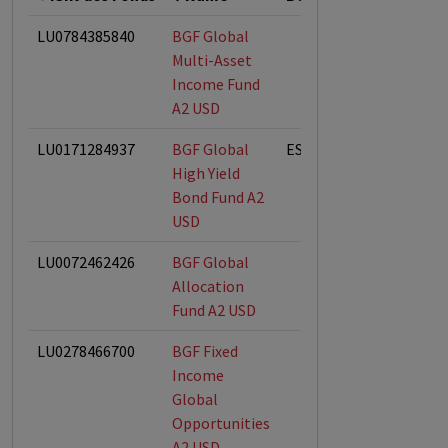
LU0784385840
BGF Global
Multi-Asset
Income Fund
A2 USD
LU0171284937
BGF Global
ESG-Fonds
High Yield
Bond Fund A2
USD
LU0072462426
BGF Global
Allocation
Fund A2 USD
LU0278466700
BGF Fixed
Income
Global
Opportunities
A2 USD