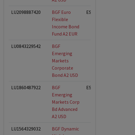
LU2098887420
BGF Euro
ESG-Fonds
Flexible
Income Bond
Fund A2 EUR
LU0843229542
BGF
Emerging
Markets
Corporate
Bond A2 USD
LU1860487922
BGF
ESG-Fonds
Emerging
Markets Corp
Bd Advanced
A2 USD
LU1564329032
BGF Dynamic