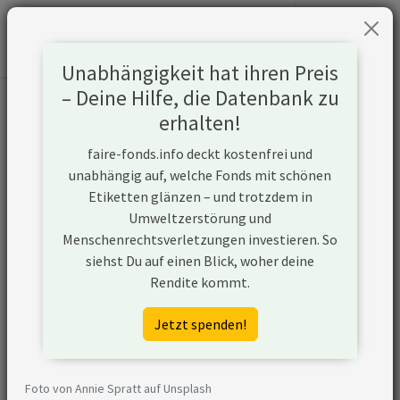
Unabhängigkeit hat ihren Preis
– Deine Hilfe, die Datenbank zu
Informationen zum Unternehmen
erhalten!
faire-fonds.info deckt kostenfrei und
Name
Cemex SAB de CV
unabhängig auf, welche Fonds mit schönen
Etiketten glänzen – und trotzdem in
Website
https://www.cemex.com/
Umweltzerstörung und
Menschenrechtsverletzungen investieren. So
Konflikte
siehst Du auf einen Blick, woher deine
Rendite kommt.
Top-Emittent
Cemex ist einer der
von
größten Emittenten von
Jetzt spenden!
Treibhausgasen
Treibhausgasen
weltweit.
Nach den Daten der
Foto von Annie Spratt auf Unsplash
Climate Action 100+