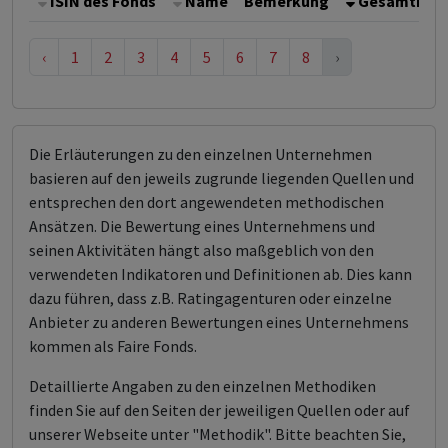
ISIN des Fonds
Name
Bemerkung
Gesamthöhe 
‹
1
2
3
4
5
6
7
8
›
Die Erläuterungen zu den einzelnen Unternehmen
basieren auf den jeweils zugrunde liegenden Quellen und
entsprechen den dort angewendeten methodischen
Ansätzen. Die Bewertung eines Unternehmens und
seinen Aktivitäten hängt also maßgeblich von den
verwendeten Indikatoren und Definitionen ab. Dies kann
dazu führen, dass z.B. Ratingagenturen oder einzelne
Anbieter zu anderen Bewertungen eines Unternehmens
kommen als Faire Fonds.
Detaillierte Angaben zu den einzelnen Methodiken
finden Sie auf den Seiten der jeweiligen Quellen oder auf
unserer Webseite unter "Methodik". Bitte beachten Sie,