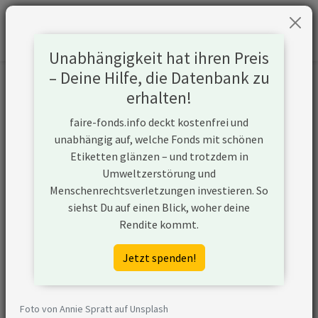
Unabhängigkeit hat ihren Preis
– Deine Hilfe, die Datenbank zu
Informationen zum Unternehmen
erhalten!
faire-fonds.info deckt kostenfrei und
Name
Cenovus Energy Inc
unabhängig auf, welche Fonds mit schönen
Etiketten glänzen – und trotzdem in
Website
https://www.cenovus.com
Umweltzerstörung und
Menschenrechtsverletzungen investieren. So
Konflikte
siehst Du auf einen Blick, woher deine
Rendite kommt.
Kurzbeschreibung
Cenovus Energy Inc ist ein
Unternehmen aus Kanada, das in
Jetzt spenden!
der Öl- und Gasförderung aktiv ist
und unkonventionelle
Fördermethoden nutzt.
Foto von Annie Spratt auf Unsplash