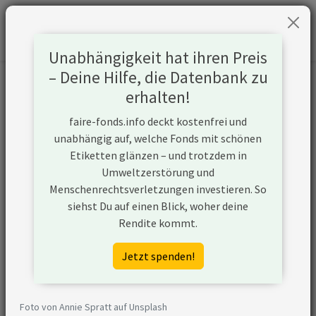
Unabhängigkeit hat ihren Preis
– Deine Hilfe, die Datenbank zu
Informationen zum Unternehmen
erhalten!
faire-fonds.info deckt kostenfrei und
Name
China Huaneng Group Co Ltd
unabhängig auf, welche Fonds mit schönen
Etiketten glänzen – und trotzdem in
Website
https://www.chng.com.cn
Umweltzerstörung und
Menschenrechtsverletzungen investieren. So
Konflikte
siehst Du auf einen Blick, woher deine
Rendite kommt.
Kurzbeschreibung
China Huaneng Group Co Ltd ist
ein Unternehmen aus China, das
Jetzt spenden!
sein Geschäft entlang der
Wertschöpfungskette von Kohle
ausgerichtet hat. China Huaneng
Foto von Annie Spratt auf Unsplash
Group Co Ltd ist (ggf. über