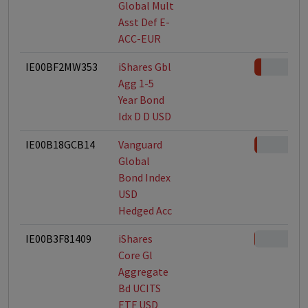
Global Mult
Asst Def E-
ACC-EUR
IE00BF2MW353
iShares Gbl
Agg 1-5
Year Bond
Idx D D USD
IE00B18GCB14
Vanguard
Global
Bond Index
USD
Hedged Acc
IE00B3F81409
iShares
Core Gl
Aggregate
Bd UCITS
ETF USD