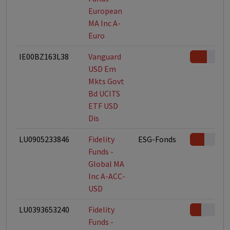
European
MA Inc A-
Euro
IE00BZ163L38
Vanguard
USD Em
Mkts Govt
Bd UCITS
ETF USD
Dis
LU0905233846
Fidelity
ESG-Fonds
Funds -
Global MA
Inc A-ACC-
USD
LU0393653240
Fidelity
Funds -