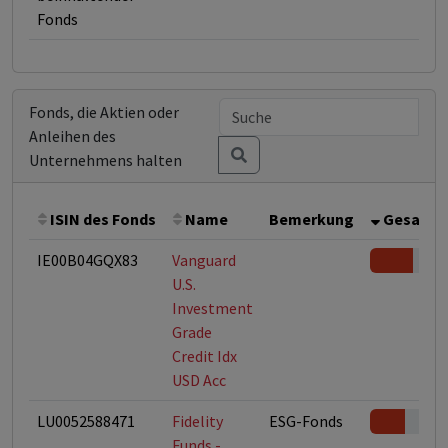
Fonds
Fonds, die Aktien oder
Anleihen des
Unternehmens halten
ISIN des Fonds
Name
Bemerkung
Gesamthö
IE00B04GQX83
Vanguard
U.S.
Investment
Grade
Credit Idx
USD Acc
LU0052588471
Fidelity
ESG-Fonds
Funds -