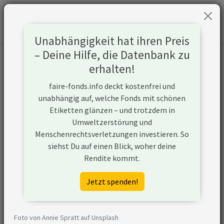
Unabhängigkeit hat ihren Preis
– Deine Hilfe, die Datenbank zu
Informationen zum Unternehmen
erhalten!
faire-fonds.info deckt kostenfrei und
Name
China Huaneng Group Co Ltd
unabhängig auf, welche Fonds mit schönen
Etiketten glänzen – und trotzdem in
Website
https://www.chng.com.cn
Umweltzerstörung und
Menschenrechtsverletzungen investieren. So
Konflikte
siehst Du auf einen Blick, woher deine
Rendite kommt.
Kurzbeschreibung
China Huaneng Group Co Ltd ist
ein Unternehmen aus China, das
Jetzt spenden!
sein Geschäft entlang der
Wertschöpfungskette von Kohle
ausgerichtet hat. China Huaneng
Foto von Annie Spratt auf Unsplash
Group Co Ltd ist (ggf. über