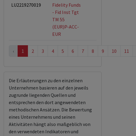
LU2219270019
Fidelity Funds
- Fid Inst Tgt
TM 55
(EUR)P-ACC-
EUR
‹
1
2
3
4
5
6
7
8
9
10
11
Die Erläuterungen zu den einzelnen
Unternehmen basieren auf den jeweils
zugrunde liegenden Quellen und
entsprechen den dort angewendeten
methodischen Ansätzen. Die Bewertung
eines Unternehmens und seinen
Aktivitäten hängt also maßgeblich von
den verwendeten Indikatoren und