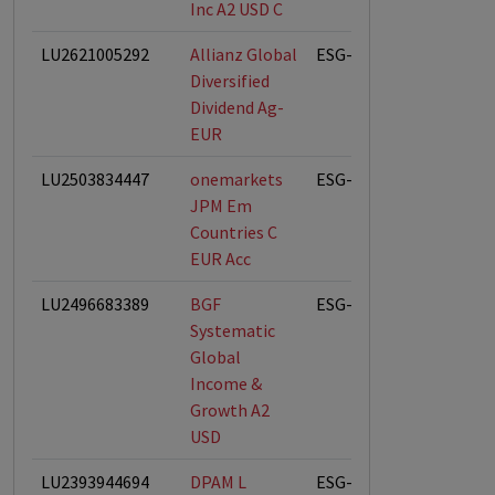
Inc A2 USD C
LU2621005292
Allianz Global
ESG-Fonds
Diversified
Dividend Ag-
EUR
LU2503834447
onemarkets
ESG-Fonds
JPM Em
Countries C
EUR Acc
LU2496683389
BGF
ESG-Fonds
Systematic
Global
Income &
Growth A2
USD
LU2393944694
DPAM L
ESG-Fonds