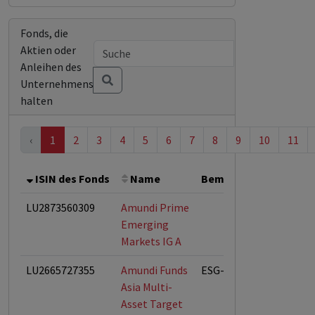
Fonds, die
Aktien oder
Anleihen des
Unternehmens
halten
‹
1
2
3
4
5
6
7
8
9
10
11
ISIN des Fonds
Name
Bemerkung
Gesamt
LU2873560309
Amundi Prime
Emerging
Markets IG A
LU2665727355
Amundi Funds
ESG-Fonds
Asia Multi-
Asset Target