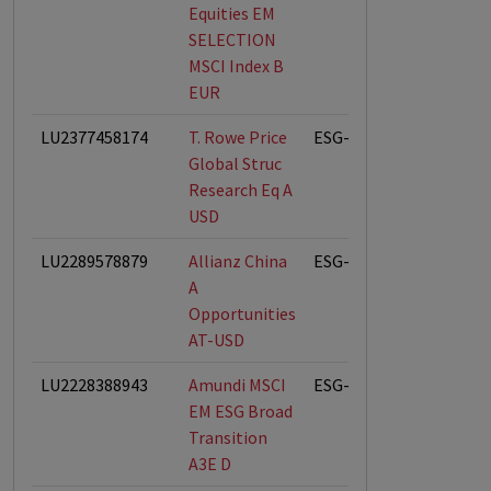
Equities EM
SELECTION
MSCI Index B
EUR
LU2377458174
T. Rowe Price
ESG-Fonds
Global Struc
Research Eq A
USD
LU2289578879
Allianz China
ESG-Fonds
A
Opportunities
AT-USD
LU2228388943
Amundi MSCI
ESG-Fonds
EM ESG Broad
Transition
A3E D