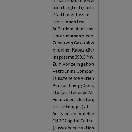
Infrastruktur die Welt
auch langfristig auf einen
Pfad hoher fossiler
Emissionen fest.
Außerdem plant das
Unternehmen einen
Zubau von Gaskraftwerken
mit einer Kapazität von
insgesamt 390,3 MW.
Zum Konzern gehören:
PetroChina Company Ltd
(ausstehende Aktien),
KunLun Energy Company
Ltd (ausstehende Aktien).
Finanzdienstleistungen
für die Gruppe (z.T.
Ausgabe von Anleihen):
CNPC Capital Co Ltd
(ausstehende Aktien),