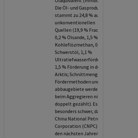
Öläquivalent (mmboe).
Die Öl- und Gasproduktion
stammt zu 24,8 % aus
unkonventionellen
Quellen (19,9 % Fracking,
0,2 % Ölsande, 1,5 %
Kohleflözmethan, 0,7 %
Schwerstöl, 1,1 %
Ultratiefwasserförderung,
1,5 % Förderung in der
Arktis; Schnittmengen der
Fördermethoden und -
abbaugebiete werden
beim Aggregieren nicht
doppelt gezählt). Es wiegt
besonders schwer, dass
China National Petroleum
Corporation (CNPC) in
den nächsten Jahren