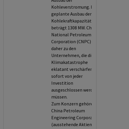
Ausbau der
Kohleverstromung. Der
geplante Ausbau der
Kohlekraftkapazität
beträgt 1308 MW. China
National Petroleum
Corporation (CNPC) zählt
daher zu den
Unternehmen, die die
Klimakatastrophe
eklatant verschärfen und
sofort von jeder
Investition
ausgeschlossen werden
müssen.
Zum Konzern gehören:
China Petroleum
Engineering Corporation
(ausstehende Aktien),