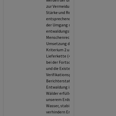
werden der unternehmensweite Ansatz
zur Vermeidung von Entwaldung (1), die
Stärke und Reichweite der
entsprechenden Verpflichtungen (2),
der Umgang mit
entwaldungsbedingten
Menschenrechtsrisiken (3), die
Umsetzung der Verpflichtungen in
Kriterium 2 und 3 entlang der
Lieferkette (4) sowie die Transparenz
bei der Fortschrittsberichterstattung
und die Existenz von
Verifikationsprozessen dieser
Berichterstattung (5). Unbeschränkte
Entwaldung ist nicht akzeptabel, denn
Wälder erfüllen zentrale Funktionen in
unserem Erdsystem: Sie filtern Luft und
Wasser, stabilisieren das Klima und
verhindern Erosion. Ihre biologische