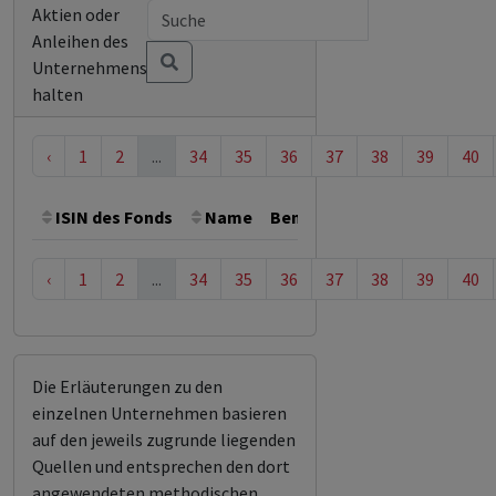
Aktien oder
Anleihen des
Unternehmens
halten
‹
1
2
...
34
35
36
37
38
39
40
ISIN des Fonds
Name
Bemerkung
Gesamthöhe 
‹
1
2
...
34
35
36
37
38
39
40
Die Erläuterungen zu den
einzelnen Unternehmen basieren
auf den jeweils zugrunde liegenden
Quellen und entsprechen den dort
angewendeten methodischen