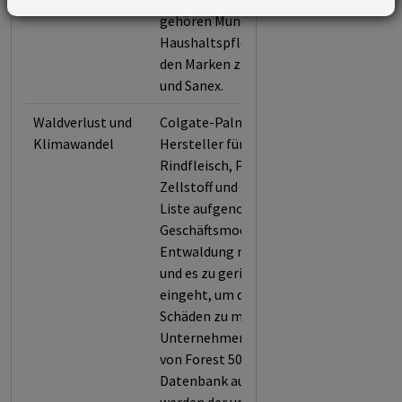
gehören Mund-, Körper- und
Haushaltspflege sowie Tiernahrung. Zu
den Marken zählen Colgate, Palmolive
und Sanex.
Waldverlust und
Colgate-Palmolive wurde als führender
Klimawandel
Hersteller für Produkte aus Soja,
Rindfleisch, Palmöl, Gummi sowie
Zellstoff und Papier in die Forest 500-
Liste aufgenommen, weil das
Geschäftsmodell des Unternehmens di
Entwaldung maßgeblich vorantreibt
und es zu geringe Verpflichtungen
eingeht, um die daraus resultierenden
Schäden zu minimieren. So erfüllt das
Unternehmen nur 50,0 % der Kriterien
von Forest 500 und wird somit in unsere
Datenbank aufgenommen. Bewertet