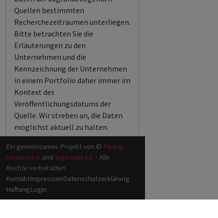
Quellen bestimmten
Recherchezeiträumen unterliegen.
Bitte betrachten Sie die
Erläuterungen zu den
Unternehmen und die
Kennzeichnung der Unternehmen
in einem Portfolio daher immer im
Kontext des
Veröffentlichungsdatums der
Quelle. Wir streben an, die Daten
möglichst aktuell zu halten.
Ein gemeinsames Projekt von ©
Facing
Finance e.V.
und
urgewald e.V.
- Alle
Rechte vorbehalten
Kontakt
Impressum
Datenschutzerklärung
Haftung
Login