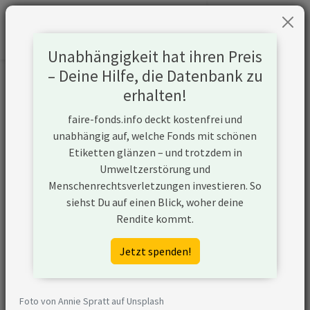
Unabhängigkeit hat ihren Preis
– Deine Hilfe, die Datenbank zu
Informationen zum Unternehmen
erhalten!
faire-fonds.info deckt kostenfrei und
Name
Colgate-Palmolive Co.
unabhängig auf, welche Fonds mit schönen
Etiketten glänzen – und trotzdem in
Website
https://www.colgatepalmolive.com/en
Umweltzerstörung und
us
Menschenrechtsverletzungen investieren. So
siehst Du auf einen Blick, woher deine
Konflikte
Rendite kommt.
Kurzbeschreibung
Colgate-Palmolive ist ein
Jetzt spenden!
amerikanisches
Konsumgüterunternehmen, dessen
Produkte in über 200 Ländern der Welt
Foto von Annie Spratt auf Unsplash
verkauft werden. Zu den Produkten