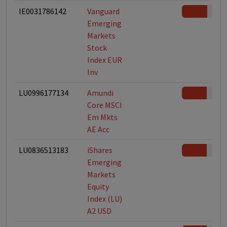
IE0031786142
Vanguard
Emerging
Markets
Stock
Index EUR
Inv
LU0996177134
Amundi
Core MSCI
Em Mkts
AE Acc
LU0836513183
iShares
Emerging
Markets
Equity
Index (LU)
A2 USD