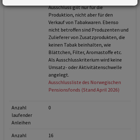
Ausschluss gilt nur für die
Produktion, nicht aber für den
Verkauf von Tabakwaren. Ebenso
nicht betroffen sind Produzenten und
Zulieferer von Zusatzprodukten, die
keinen Tabak beinhalten, wie
Blättchen, Filter, Aromastoffe etc.
Als Ausschlusskriterium wird keine
Umsatz- oder Aktivitätenschwelle
angelegt.
Ausschlussliste des Norwegischen
Pensionsfonds (Stand April 2026)
Anzahl
0
laufender
Anleihen
Anzahl
16