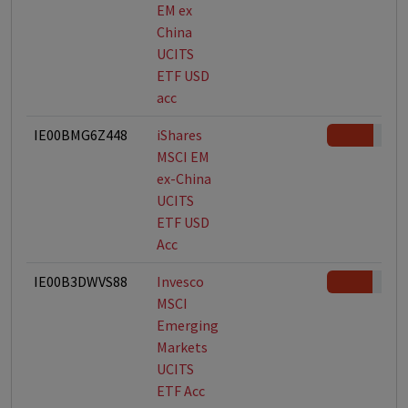
EM ex
China
UCITS
ETF USD
acc
IE00BMG6Z448
iShares
MSCI EM
ex-China
UCITS
ETF USD
Acc
IE00B3DWVS88
Invesco
MSCI
Emerging
Markets
UCITS
ETF Acc