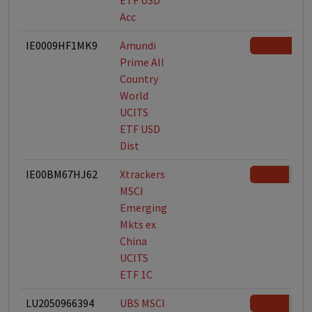
ETF USD
Acc
IE0009HF1MK9
Amundi
Prime All
Country
World
UCITS
ETF USD
Dist
IE00BM67HJ62
Xtrackers
MSCI
Emerging
Mkts ex
China
UCITS
ETF 1C
LU2050966394
UBS MSCI