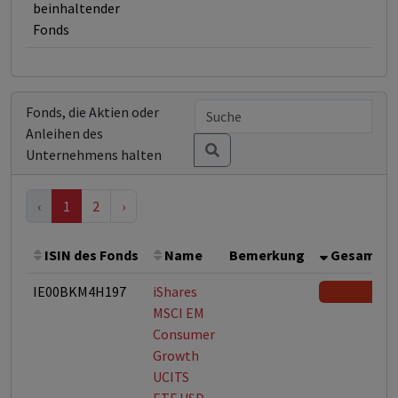
beinhaltender
Fonds
Fonds, die Aktien oder
Anleihen des
Unternehmens halten
‹
1
2
›
ISIN des Fonds
Name
Bemerkung
Gesamthöh
IE00BKM4H197
iShares
MSCI EM
Consumer
Growth
UCITS