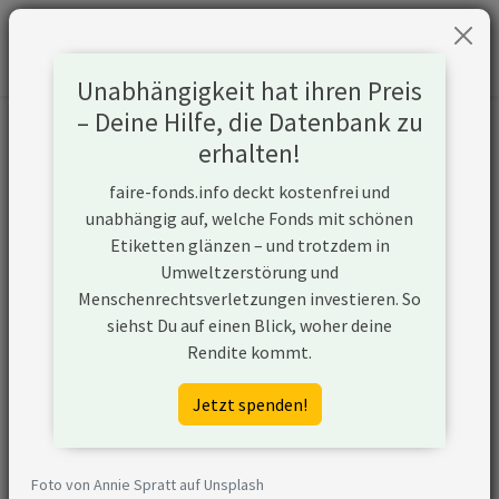
Unabhängigkeit hat ihren Preis
– Deine Hilfe, die Datenbank zu
Informationen zum Unternehmen
erhalten!
faire-fonds.info deckt kostenfrei und
Name
Eastern Co SAE
unabhängig auf, welche Fonds mit schönen
Etiketten glänzen – und trotzdem in
Website
https://www.easternegypt.com/?
Umweltzerstörung und
lang=en
Menschenrechtsverletzungen investieren. So
siehst Du auf einen Blick, woher deine
Konflikte
Rendite kommt.
Auf der
Im September 2022 wurde Eastern
Jetzt spenden!
Blacklist des
Company SAE vom Norwegischen
Norwegischen
Pensionsfonds ausgeschlossen. Der
Pensionsfonds
Ethikrat empfahl diesen Schritt
Foto von Annie Spratt auf Unsplash
wegen der Produktion von Tabak. Der