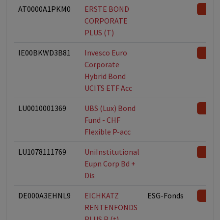
AT0000A1PKM0
ERSTE BOND
CORPORATE
PLUS (T)
IE00BKWD3B81
Invesco Euro
Corporate
Hybrid Bond
UCITS ETF Acc
LU0010001369
UBS (Lux) Bond
Fund - CHF
Flexible P-acc
LU1078111769
UniInstitutional
Eupn Corp Bd +
Dis
DE000A3EHNL9
EICHKATZ
ESG-Fonds
RENTENFONDS
PLUS P (t)