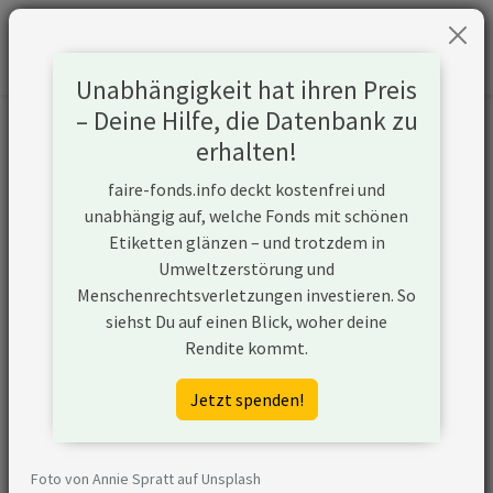
Unabhängigkeit hat ihren Preis
– Deine Hilfe, die Datenbank zu
Informationen zum Unternehmen
erhalten!
faire-fonds.info deckt kostenfrei und
Name
EnBW Energie Baden-
unabhängig auf, welche Fonds mit schönen
Württemberg AG
Etiketten glänzen – und trotzdem in
Umweltzerstörung und
Website
https://www.enbw.com
Menschenrechtsverletzungen investieren. So
siehst Du auf einen Blick, woher deine
Konflikte
Rendite kommt.
Kurzbeschreibung
EnBW Energie Baden-
Jetzt spenden!
Württemberg AG ist ein
Unternehmen aus Deutschland,
das (ggf. über
Foto von Annie Spratt auf Unsplash
Tochtergesellschaften) Strom aus