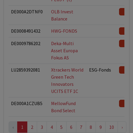
DE000A2DTNF0
OLB Invest
Balance
DE0008491432
HWG-FONDS
DE0009786202
Deka-Multi
Asset Europa
Fokus AS
LU2859392081
Xtrackers World
ESG-Fonds
Green Tech
Innovators
UCITS ETF 1C
DE000A1CZUB5
MellowFund
Bond Select
‹
1
2
3
4
5
6
7
8
9
10
›