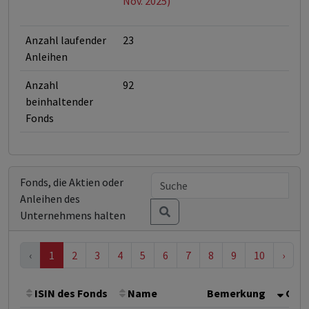
Nov. 2025)
Anzahl laufender
23
Anleihen
Anzahl
92
beinhaltender
Fonds
Fonds, die Aktien oder
Anleihen des
Unternehmens halten
‹
1
2
3
4
5
6
7
8
9
10
›
ISIN des Fonds
Name
Bemerkung
Gesa