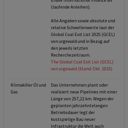
EnBW International Finance BV
(laufende Anleihen).
Alle Angaben sowie absolute und
relative Schwellenwerte laut der
Global Coal Exit List 2025 (GCEL)
von urgewald und in Bezug auf
den jeweils letzten
Recherchezeitraum.
The Global Coal Exit List (GCEL)
von urgewald (Stand: Okt. 2025)
Klimakiller Öl und
Das Unternehmen plant oder
Gas
realisiert neue Pipelines mit einer
Länge von 257,22 km. Wegen der
geplanten jahrzehntelangen
Betriebsdauer legt der
kostspielige Bau neuer
Infrastruktur die Welt auch