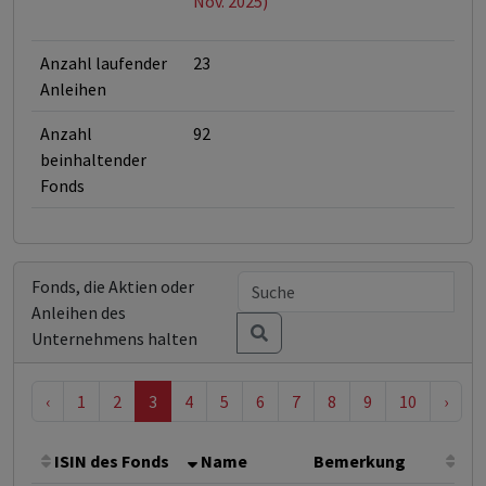
Nov. 2025)
Anzahl laufender
23
Anleihen
Anzahl
92
beinhaltender
Fonds
Fonds, die Aktien oder
Anleihen des
Unternehmens halten
‹
1
2
3
4
5
6
7
8
9
10
›
ISIN des Fonds
Name
Bemerkung
Ges