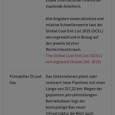
EnBW International Finance BV
(laufende Anleihen).
Alle Angaben sowie absolute und
relative Schwellenwerte laut der
Global Coal Exit List 2025 (GCEL)
von urgewald und in Bezug auf
den jeweils letzten
Recherchezeitraum.
The Global Coal Exit List (GCEL)
von urgewald (Stand: Okt. 2025)
Klimakiller Öl und
Das Unternehmen plant oder
Gas
realisiert neue Pipelines mit einer
Länge von 257,22 km. Wegen der
geplanten jahrzehntelangen
Betriebsdauer legt der
kostspielige Bau neuer
Infrastruktur die Welt auch