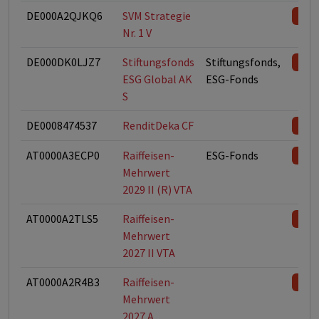
DE000A2QJKQ6
SVM Strategie
Nr. 1 V
DE000DK0LJZ7
Stiftungsfonds
Stiftungsfonds,
ESG Global AK
ESG-Fonds
S
DE0008474537
RenditDeka CF
AT0000A3ECP0
Raiffeisen-
ESG-Fonds
Mehrwert
2029 II (R) VTA
AT0000A2TLS5
Raiffeisen-
Mehrwert
2027 II VTA
AT0000A2R4B3
Raiffeisen-
Mehrwert
2027 A