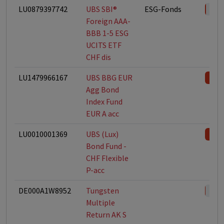
LU0879397742
UBS SBI®
ESG-Fonds
Foreign AAA-
BBB 1-5 ESG
UCITS ETF
CHF dis
LU1479966167
UBS BBG EUR
Agg Bond
Index Fund
EUR A acc
LU0010001369
UBS (Lux)
Bond Fund -
CHF Flexible
P-acc
DE000A1W8952
Tungsten
Multiple
Return AK S