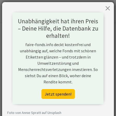
Unabhängigkeit hat ihren Preis
– Deine Hilfe, die Datenbank zu
Informationen zum Unternehmen
erhalten!
faire-fonds.info deckt kostenfrei und
Name
EnBW Energie Baden-
unabhängig auf, welche Fonds mit schönen
Württemberg AG
Etiketten glänzen – und trotzdem in
Umweltzerstörung und
Website
https://www.enbw.com
Menschenrechtsverletzungen investieren. So
siehst Du auf einen Blick, woher deine
Konflikte
Rendite kommt.
Kurzbeschreibung
EnBW Energie Baden-
Jetzt spenden!
Württemberg AG ist ein
Unternehmen aus Deutschland,
das (ggf. über
Foto von Annie Spratt auf Unsplash
Tochtergesellschaften) Strom aus