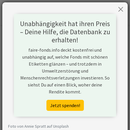
Unabhängigkeit hat ihren Preis
– Deine Hilfe, die Datenbank zu
Informationen zum Unternehmen
erhalten!
faire-fonds.info deckt kostenfrei und
Name
Eneva SA
unabhängig auf, welche Fonds mit schönen
Etiketten glänzen – und trotzdem in
Website
https://eneva.com.br/en/
Umweltzerstörung und
Menschenrechtsverletzungen investieren. So
Konflikte
siehst Du auf einen Blick, woher deine
Rendite kommt.
Kurzbeschreibung
Eneva SA ist ein Unternehmen aus
Brasilien, das (ggf. über
Jetzt spenden!
Tochtergesellschaften) Strom aus
Kohle gewinnt. Das Unternehmen
erschließt zudem neue Öl- und
Foto von Annie Spratt auf Unsplash
Gasvorkommen, plant den