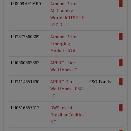
IE0009HF1MK9
Amundi Prime
All Country
World UCITS ETF
USD Dist
LU2873560309
Amundi Prime
Emerging
Markets IG A
LU0360863863
ARERO - Der
Weltfonds LC
LU2114851830
ARERO Der
ESG-Fonds
Weltfonds - ESG
LC
LU0616857313
DWS Invest
BrazilianEquities
NC