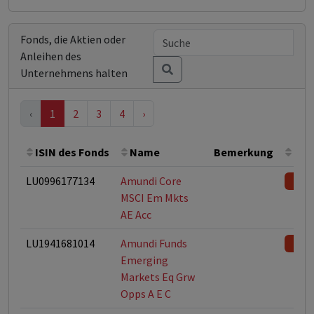
Fonds, die Aktien oder
Anleihen des
Unternehmens halten
‹
1
2
3
4
›
ISIN des Fonds
Name
Bemerkung
Ges
LU0996177134
Amundi Core
MSCI Em Mkts
AE Acc
LU1941681014
Amundi Funds
Emerging
Markets Eq Grw
Opps A E C