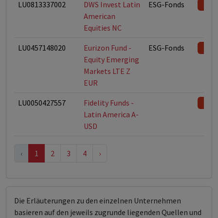
LU0813337002
DWS Invest Latin
ESG-Fonds
American
Equities NC
LU0457148020
Eurizon Fund -
ESG-Fonds
Equity Emerging
Markets LTE Z
EUR
LU0050427557
Fidelity Funds -
Latin America A-
USD
‹
1
2
3
4
›
Die Erläuterungen zu den einzelnen Unternehmen
basieren auf den jeweils zugrunde liegenden Quellen und