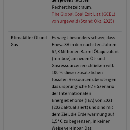
den jeweils letzten
Recherchezeitraum.
The Global Coal Exit List (GCEL)
von urgewald (Stand: Okt. 2025)
Klimakiller Öl und
Es wiegt besonders schwer, dass
Gas
Eneva SA in den nächsten Jahren
67,3 Millionen Barrel Öläquivalent
(mmboe) an neuen Öl- und
Gasressourcen erschließen will.
100 % dieser zusätzlichen
fossilen Ressourcen übersteigen
das ursprüngliche NZE Szenario
der Internationalen
Energiebehörde (IEA) von 2021
(2022 aktualisiert) und sind mit
dem Ziel, die Erderwärmung auf
1,5° C zu begrenzen, in keiner
Weise vereinbar. Das