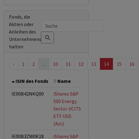
Fonds, die
Aktien oder
Anleihen des
Unternehmens
halten
‹
1
2
...
10
11
12
13
14
15
16
ISIN des Fonds
Name
Bemerkung
Gesamt
IE00B42NKQ00
iShares S&P
500 Energy
Sector UCITS
ETF USD
(Acc)
IE00B3ZW0K18
iShares S&P