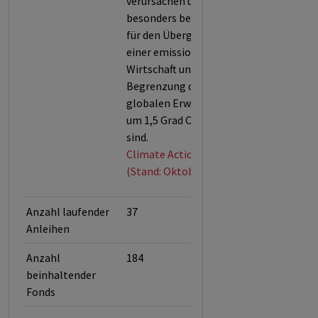
verursachen und daher
besonders bedeutsam
für den Übergang zu
einer emissionsfreien
Wirtschaft und der
Begrenzung der
globalen Erwärmung
um 1,5 Grad Celsius
sind.
Climate Action 100+
(Stand: Oktober 2025)
Anzahl laufender
37
Anleihen
Anzahl
184
beinhaltender
Fonds