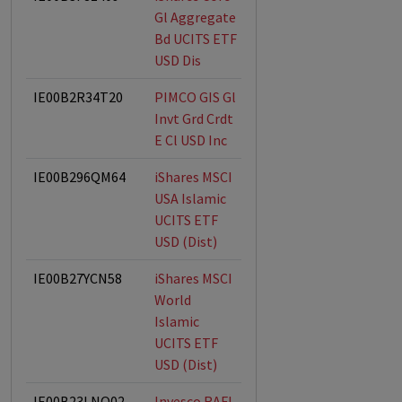
Gl Aggregate
Bd UCITS ETF
USD Dis
IE00B2R34T20
PIMCO GIS Gl
Invt Grd Crdt
E Cl USD Inc
IE00B296QM64
iShares MSCI
USA Islamic
UCITS ETF
USD (Dist)
IE00B27YCN58
iShares MSCI
World
Islamic
UCITS ETF
USD (Dist)
IE00B23LNQ02
Invesco RAFI