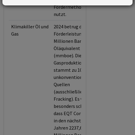
Fördermethoden
nutzt.
Klimakiller Öl und
2024 betrug die
Gas
Förderleistung 424,6
Millionen Barrel
Öläquivalent
(mmboe). Die Öl- und
Gasproduktion
stammt zu 100 % aus
unkonventionellen
Quellen
(ausschließlich
Fracking). Es wiegt
besonders schwer,
dass EQT Corporation
in den nächsten
Jahren 2237,6