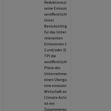
Reduktionsziele für
seine Emissionen
veröffentlicht.
Unter
Berücksichtigung der
für das Unternehmen
relevanten
Emissionen (Scope 1,
2 und/oder 3) hat die
TPI die
veröffentlichten
Pläne des
Unternehmens für
einen Übergang in
eine emissionsarme
Wirtschaft analysiert.
Climate Action 100+
ist ein
Zusammenschluss