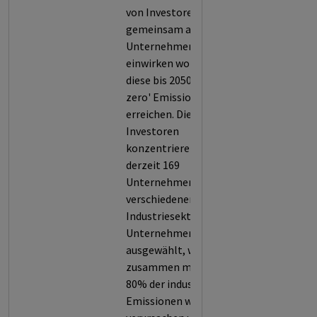
von Investoren, die
gemeinsam auf
Unternehmen
einwirken wollen, dass
diese bis 2050 'net-
zero' Emissionen
erreichen. Die
Investoren
konzentrieren sich auf
derzeit 169
Unternehmen aus
verschiedenen
Industriesektoren. Die
Unternehmen wurden
ausgewählt, weil sie
zusammen mehr als
80% der industriellen
Emissionen weltweit