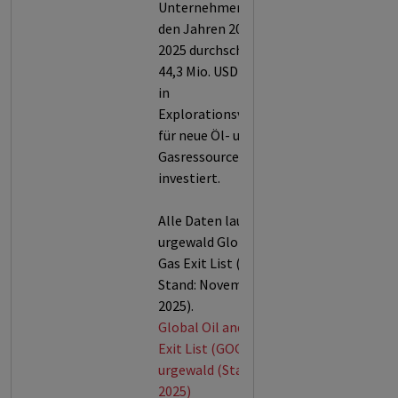
Unternehmen hat in
den Jahren 2023 bis
2025 durchschnittlich
44,3 Mio. USD jährlich
in
Explorationsvorhaben
für neue Öl- und
Gasressourcen
investiert.
Alle Daten laut der
urgewald Global Oil &
Gas Exit List (GOGEL,
Stand: November
2025).
Global Oil and Gas
Exit List (GOGEL) von
urgewald (Stand: Nov.
2025)