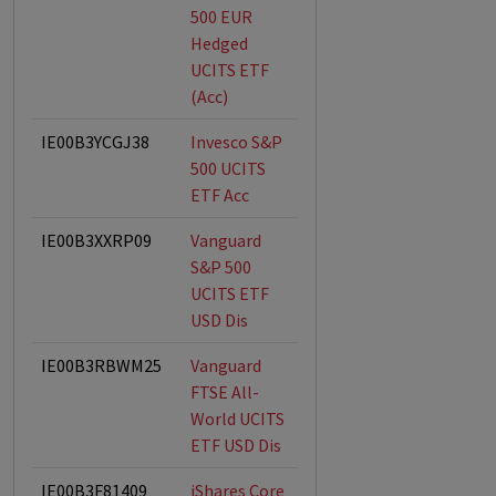
500 EUR
Hedged
UCITS ETF
(Acc)
IE00B3YCGJ38
Invesco S&P
500 UCITS
ETF Acc
IE00B3XXRP09
Vanguard
S&P 500
UCITS ETF
USD Dis
IE00B3RBWM25
Vanguard
FTSE All-
World UCITS
ETF USD Dis
IE00B3F81409
iShares Core