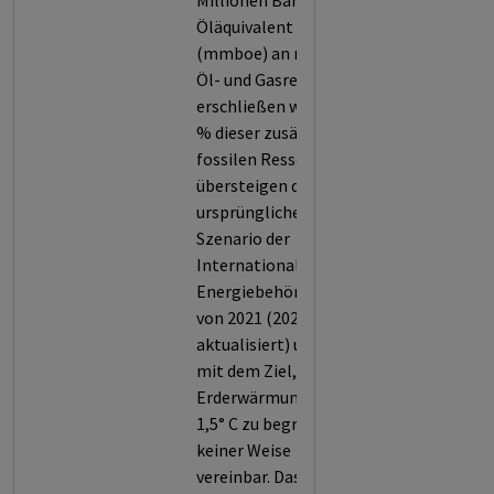
Millionen Barrel
Öläquivalent
(mmboe) an neuen
Öl- und Gasressourcen
erschließen will. 100
% dieser zusätzlichen
fossilen Ressourcen
übersteigen das
ursprüngliche NZE
Szenario der
Internationalen
Energiebehörde (IEA)
von 2021 (2022
aktualisiert) und sind
mit dem Ziel, die
Erderwärmung auf
1,5° C zu begrenzen, in
keiner Weise
vereinbar. Das