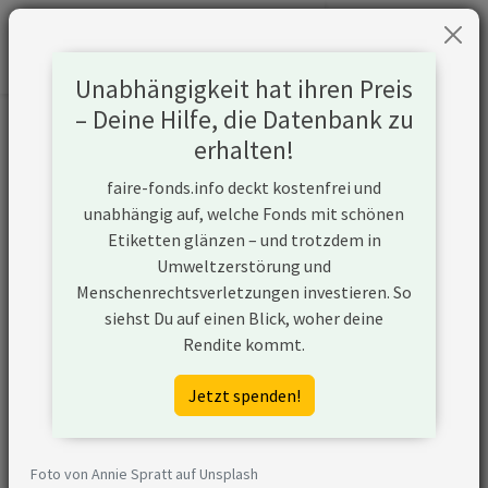
Unabhängigkeit hat ihren Preis
– Deine Hilfe, die Datenbank zu
Informationen zum Unternehmen
erhalten!
faire-fonds.info deckt kostenfrei und
Name
EQT Corporation
unabhängig auf, welche Fonds mit schönen
Etiketten glänzen – und trotzdem in
Website
https://www.eqt.com
Umweltzerstörung und
Menschenrechtsverletzungen investieren. So
Konflikte
siehst Du auf einen Blick, woher deine
Rendite kommt.
Kurzbeschreibung
EQT Corporation ist
ein Unternehmen aus
Jetzt spenden!
den USA, das in der Öl-
und Gasförderung
aktiv ist und
Foto von Annie Spratt auf Unsplash
unkonventionelle