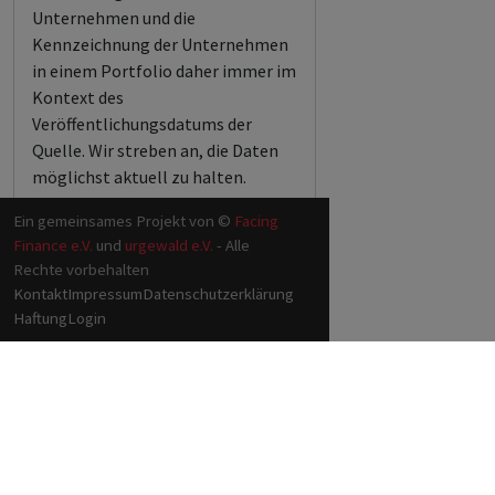
Unternehmen und die
Kennzeichnung der Unternehmen
in einem Portfolio daher immer im
Kontext des
Veröffentlichungsdatums der
Quelle. Wir streben an, die Daten
möglichst aktuell zu halten.
Ein gemeinsames Projekt von ©
Facing
Finance e.V.
und
urgewald e.V.
- Alle
Rechte vorbehalten
Kontakt
Impressum
Datenschutzerklärung
Haftung
Login