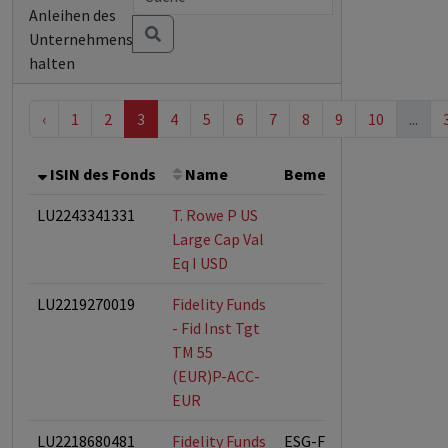
Anleihen des
Unternehmens
halten
‹
1
2
3
4
5
6
7
8
9
10
...
ISIN des Fonds
Name
Bemerkung
Gesamt
LU2243341331
T. Rowe P US
Large Cap Val
Eq I USD
LU2219270019
Fidelity Funds
- Fid Inst Tgt
TM 55
(EUR)P-ACC-
EUR
LU2218680481
Fidelity Funds
ESG-Fonds