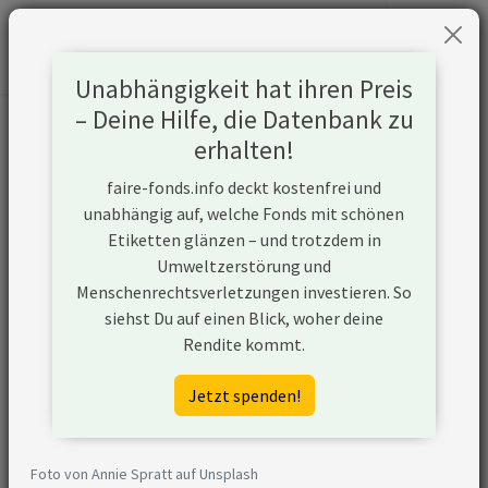
Unabhängigkeit hat ihren Preis
– Deine Hilfe, die Datenbank zu
Informationen zum Unternehmen
erhalten!
faire-fonds.info deckt kostenfrei und
Name
Exxon Mobil Corporation
unabhängig auf, welche Fonds mit schönen
Etiketten glänzen – und trotzdem in
Website
https://corporate.exxonmobil.com
Umweltzerstörung und
Menschenrechtsverletzungen investieren. So
Konflikte
siehst Du auf einen Blick, woher deine
Rendite kommt.
Kurzbeschreibung
Exxon Mobil Corporation ist ein
Unternehmen aus den USA, das in
Jetzt spenden!
der Öl- und Gasförderung aktiv ist
und unkonventionelle
Fördermethoden nutzt. Zudem
Foto von Annie Spratt auf Unsplash
plant Exxon Mobil Corporation den