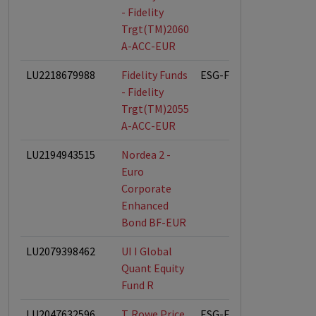
- Fidelity
Trgt(TM)2060
A-ACC-EUR
LU2218679988
Fidelity Funds
ESG-Fonds
- Fidelity
Trgt(TM)2055
A-ACC-EUR
LU2194943515
Nordea 2 -
Euro
Corporate
Enhanced
Bond BF-EUR
LU2079398462
UI I Global
Quant Equity
Fund R
LU2047632596
T. Rowe Price
ESG-Fonds