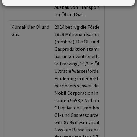
Ausbau von Transportinfrastruktur
für Öl und Gas.
Klimakiller Öl und
2024 betrug die Förderleistung
Gas
1829 Millionen Barrel Öläquivalent
(mmboe). Die Öl- und
Gasproduktion stammt zu 53 %
aus unkonventionellen Quellen (33
% Fracking, 10,2 % Ölsande, 7,6 %
Ultratiefwasserförderung, 2,2 %
Förderung in der Arktis). Es wiegt
besonders schwer, dass Exxon
Mobil Corporation in den nächsten
Jahren 9653,3 Millionen Barrel
Öläquivalent (mmboe) an neuen
Öl- und Gasressourcen erschließen
will. 87 % dieser zusätzlichen
fossilen Ressourcen übersteigen