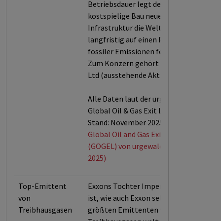
Betriebsdauer legt der
kostspielige Bau neuer
Infrastruktur die Welt auch
langfristig auf einen Pfad hoher
fossiler Emissionen fest.
Zum Konzern gehört Imperial Oil
Ltd (ausstehende Aktien).
Alle Daten laut der urgewald
Global Oil & Gas Exit List (GOGEL,
Stand: November 2025).
Global Oil and Gas Exit List
(GOGEL) von urgewald (Stand: Nov.
2025)
Top-Emittent
Exxons Tochter Imperial Oil Ltd
von
ist, wie auch Exxon selbst, einer der
Treibhausgasen
größten Emittenten von