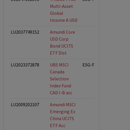
Multi-Asset
Global
Income A USD
LU2037749152
Amundi Core
USD Corp
Bond UCITS
ETF Dist
LU2023372878
UBS MSCI
ESG-Fonds
Canada
Selection
Index Fund
CAD I-B acc
LU2009202107
Amundi MSCI
Emerging Ex
China UCITS
ETF Acc