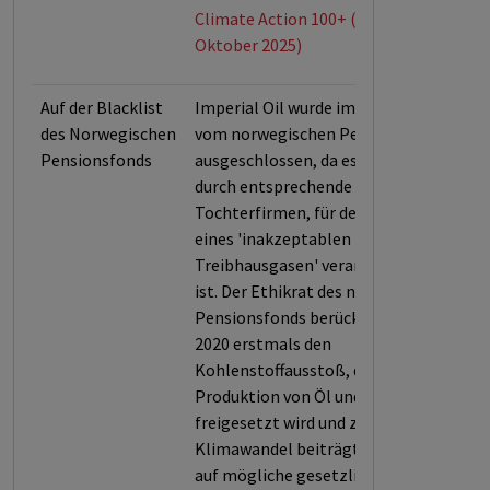
Climate Action 100+ (Stand:
Oktober 2025)
Auf der Blacklist
Imperial Oil wurde im Jahr 2020
des Norwegischen
vom norwegischen Pensionsfonds
Pensionsfonds
ausgeschlossen, da es selbst oder
durch entsprechende
Tochterfirmen, für den Ausstoß
eines 'inakzeptablen Levels an
Treibhausgasen' verantwortlich
ist. Der Ethikrat des norwegischen
Pensionsfonds berücksichtigte
2020 erstmals den
Kohlenstoffausstoß, der bei der
Produktion von Öl und Ölsand
freigesetzt wird und zum
Klimawandel beiträgt. Im Hinblick
auf mögliche gesetzliche