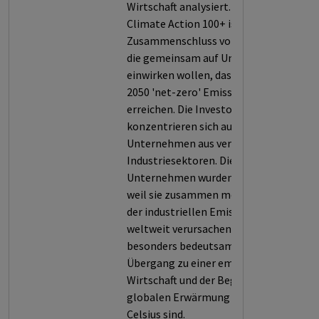
Wirtschaft analysiert.
Climate Action 100+ ist ein
Zusammenschluss von Investoren,
die gemeinsam auf Unternehmen
einwirken wollen, dass diese bis
2050 'net-zero' Emissionen
erreichen. Die Investoren
konzentrieren sich auf derzeit 169
Unternehmen aus verschiedenen
Industriesektoren. Die
Unternehmen wurden ausgewählt,
weil sie zusammen mehr als 80%
der industriellen Emissionen
weltweit verursachen und daher
besonders bedeutsam für den
Übergang zu einer emissionsfreien
Wirtschaft und der Begrenzung der
globalen Erwärmung um 1,5 Grad
Celsius sind.