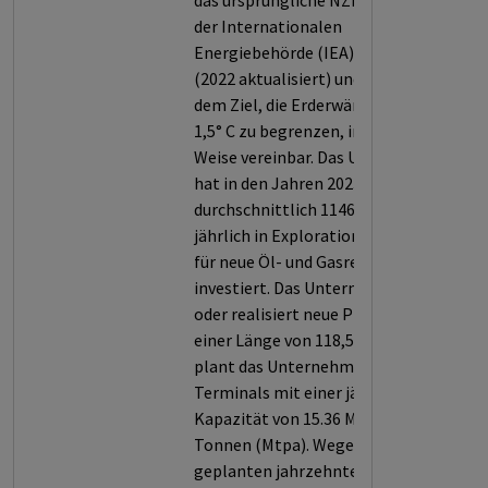
das ursprüngliche NZE Szenario
der Internationalen
Energiebehörde (IEA) von 2021
(2022 aktualisiert) und sind mit
dem Ziel, die Erderwärmung auf
1,5° C zu begrenzen, in keiner
Weise vereinbar. Das Unternehmen
hat in den Jahren 2023 bis 2025
durchschnittlich 1146,5 Mio. USD
jährlich in Explorationsvorhaben
für neue Öl- und Gasressourcen
investiert. Das Unternehmen plant
oder realisiert neue Pipelines mit
einer Länge von 118,53 km. Zudem
plant das Unternehmen LNG-
Terminals mit einer jährlichen
Kapazität von 15.36 Millionen
Tonnen (Mtpa). Wegen der
geplanten jahrzehntelangen