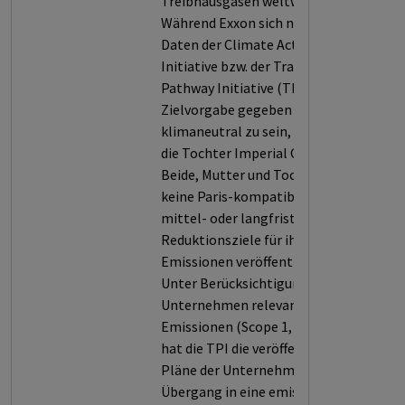
Treibhausgasen weltweit.
Während Exxon sich nach den
Daten der Climate Action 100+
Initiative bzw. der Transition
Pathway Initiative (TPI) die
Zielvorgabe gegeben hat, bis 2050
klimaneutral zu sein, trifft dies auf
die Tochter Imperial Oil nicht zu.
Beide, Mutter und Tochter, haben
keine Paris-kompatible kurz-,
mittel- oder langfristige
Reduktionsziele für ihre
Emissionen veröffentlicht.
Unter Berücksichtigung der für das
Unternehmen relevanten
Emissionen (Scope 1, 2 und/oder 3)
hat die TPI die veröffentlichten
Pläne der Unternehmens für einen
Übergang in eine emissionsarme