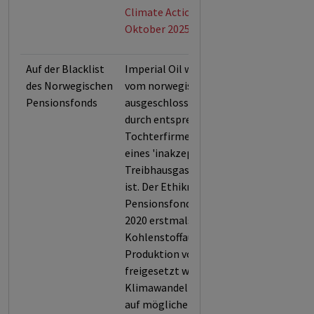
Climate Action 100+ (Stand:
Oktober 2025)
Auf der Blacklist
Imperial Oil wurde im Jahr 2020
des Norwegischen
vom norwegischen Pensionsfonds
Pensionsfonds
ausgeschlossen, da es selbst oder
durch entsprechende
Tochterfirmen, für den Ausstoß
eines 'inakzeptablen Levels an
Treibhausgasen' verantwortlich
ist. Der Ethikrat des norwegischen
Pensionsfonds berücksichtigte
2020 erstmals den
Kohlenstoffausstoß, der bei der
Produktion von Öl und Ölsand
freigesetzt wird und zum
Klimawandel beiträgt. Im Hinblick
auf mögliche gesetzliche