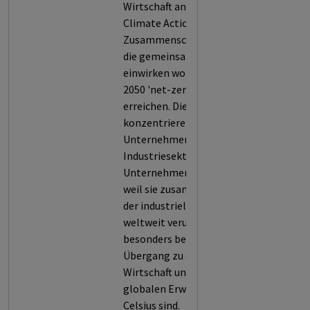
Wirtschaft analysiert.
Climate Action 100+ ist ein
Zusammenschluss von Investoren,
die gemeinsam auf Unternehmen
einwirken wollen, dass diese bis
2050 'net-zero' Emissionen
erreichen. Die Investoren
konzentrieren sich auf derzeit 169
Unternehmen aus verschiedenen
Industriesektoren. Die
Unternehmen wurden ausgewählt,
weil sie zusammen mehr als 80%
der industriellen Emissionen
weltweit verursachen und daher
besonders bedeutsam für den
Übergang zu einer emissionsfreien
Wirtschaft und der Begrenzung der
globalen Erwärmung um 1,5 Grad
Celsius sind.