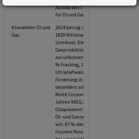
Ausbau von Transportinfrastruktur
für Öl und Gas.
Klimakiller Öl und
2024 betrug die Förderleistung
Gas
1829 Millionen Barrel Öläquivalent
(mmboe). Die Öl- und
Gasproduktion stammt zu 53 %
aus unkonventionellen Quellen (33
% Fracking, 10,2 % Ölsande, 7,6 %
Ultratiefwasserförderung, 2,2 %
Förderung in der Arktis). Es wiegt
besonders schwer, dass Exxon
Mobil Corporation in den nächsten
Jahren 9653,3 Millionen Barrel
Öläquivalent (mmboe) an neuen
Öl- und Gasressourcen erschließen
will. 87 % dieser zusätzlichen
fossilen Ressourcen übersteigen