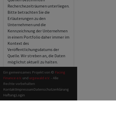
Recherchezeiträumen unterliegen.
Bitte betrachten Sie die
Erläuterungen zu den
Unternehmen und die
Kennzeichnung der Unternehmen
in einem Portfolio daher immer im
Kontext des
Veröffentlichungsdatums der
Quelle. Wir streben an, die Daten
möglichst aktuell zu halten.
Ein gemeinsames Projekt von ©
Facing
Finance e.V.
und
urgewald e.V.
- Alle
Rechte vorbehalten
Kontakt
Impressum
Datenschutzerklärung
Haftung
Login