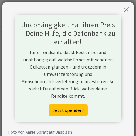
Unabhängigkeit hat ihren Preis
– Deine Hilfe, die Datenbank zu
Informationen zum Unternehmen
erhalten!
faire-fonds.info deckt kostenfrei und
Name
Exxon Mobil Corporation
unabhängig auf, welche Fonds mit schönen
Etiketten glänzen – und trotzdem in
Website
https://corporate.exxonmobil.com
Umweltzerstörung und
Menschenrechtsverletzungen investieren. So
Konflikte
siehst Du auf einen Blick, woher deine
Rendite kommt.
Kurzbeschreibung
Exxon Mobil Corporation ist ein
Unternehmen aus den USA, das in
Jetzt spenden!
der Öl- und Gasförderung aktiv ist
und unkonventionelle
Fördermethoden nutzt. Zudem
Foto von Annie Spratt auf Unsplash
plant Exxon Mobil Corporation den