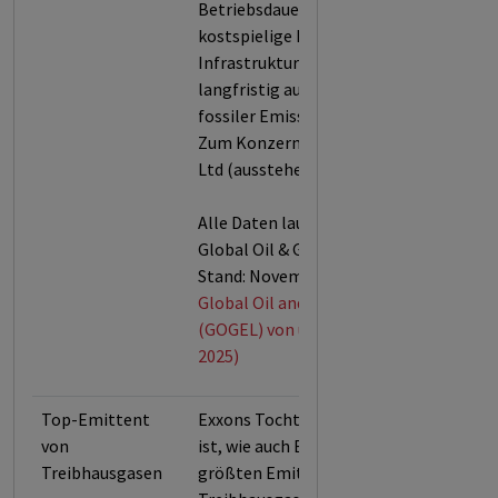
Betriebsdauer legt der
kostspielige Bau neuer
Infrastruktur die Welt auch
langfristig auf einen Pfad hoher
fossiler Emissionen fest.
Zum Konzern gehört Imperial Oil
Ltd (ausstehende Aktien).
Alle Daten laut der urgewald
Global Oil & Gas Exit List (GOGEL,
Stand: November 2025).
Global Oil and Gas Exit List
(GOGEL) von urgewald (Stand: Nov.
2025)
Top-Emittent
Exxons Tochter Imperial Oil Ltd
von
ist, wie auch Exxon selbst, einer der
Treibhausgasen
größten Emittenten von