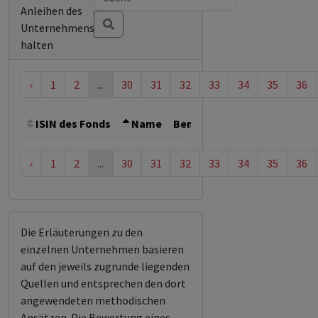
Anleihen des
Unternehmens
halten
‹
1
2
...
30
31
32
33
34
35
36
ISIN des Fonds
Name
Bemerkung
Gesamthöhe 
‹
1
2
...
30
31
32
33
34
35
36
Die Erläuterungen zu den
einzelnen Unternehmen basieren
auf den jeweils zugrunde liegenden
Quellen und entsprechen den dort
angewendeten methodischen
Ansätzen. Die Bewertung eines