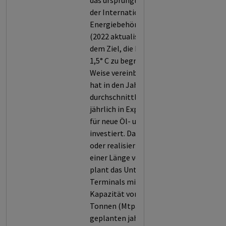
das ursprüngliche NZE Szenario
der Internationalen
Energiebehörde (IEA) von 2021
(2022 aktualisiert) und sind mit
dem Ziel, die Erderwärmung auf
1,5° C zu begrenzen, in keiner
Weise vereinbar. Das Unternehmen
hat in den Jahren 2023 bis 2025
durchschnittlich 1146,5 Mio. USD
jährlich in Explorationsvorhaben
für neue Öl- und Gasressourcen
investiert. Das Unternehmen plant
oder realisiert neue Pipelines mit
einer Länge von 118,53 km. Zudem
plant das Unternehmen LNG-
Terminals mit einer jährlichen
Kapazität von 15.36 Millionen
Tonnen (Mtpa). Wegen der
geplanten jahrzehntelangen