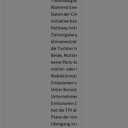
Treibhausgasen weltweit.
Während Exxon sich nach den
Daten der Climate Action 100+
Initiative bzw. der Transition
Pathway Initiative (TPI) die
Zielvorgabe gegeben hat, bis 2050
klimaneutral zu sein, trifft dies auf
die Tochter Imperial Oil nicht zu.
Beide, Mutter und Tochter, haben
keine Paris-kompatible kurz-,
mittel- oder langfristige
Reduktionsziele für ihre
Emissionen veröffentlicht.
Unter Berücksichtigung der für das
Unternehmen relevanten
Emissionen (Scope 1, 2 und/oder 3)
hat die TPI die veröffentlichten
Pläne der Unternehmens für einen
Übergang in eine emissionsarme