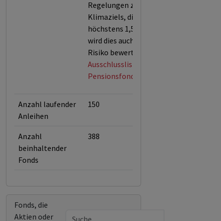
Regelungen zur Einhaltung des
Klimaziels, die Erderwärmung auf
höchstens 1,5 Grad zu begrenzen,
wird dies auch als finanzielles
Risiko bewertet.
Ausschlussliste des Norwegischen
Pensionsfonds (Stand April 2026)
Anzahl laufender
150
Anleihen
Anzahl
388
beinhaltender
Fonds
Fonds, die
Aktien oder