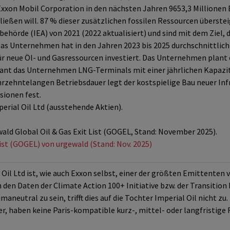
Exxon Mobil Corporation in den nächsten Jahren 9653,3 Millionen
ießen will. 87 % dieser zusätzlichen fossilen Ressourcen überste
ehörde (IEA) von 2021 (2022 aktualisiert) und sind mit dem Ziel, 
Das Unternehmen hat in den Jahren 2023 bis 2025 durchschnittlich 
r neue Öl- und Gasressourcen investiert. Das Unternehmen plant o
ant das Unternehmen LNG-Terminals mit einer jährlichen Kapazit
zehntelangen Betriebsdauer legt der kostspielige Bau neuer Infra
sionen fest.
rial Oil Ltd (ausstehende Aktien).
wald Global Oil & Gas Exit List (GOGEL, Stand: November 2025).
List (GOGEL) von urgewald (Stand: Nov. 2025)
Oil Ltd ist, wie auch Exxon selbst, einer der größten Emittenten
den Daten der Climate Action 100+ Initiative bzw. der Transition 
maneutral zu sein, trifft dies auf die Tochter Imperial Oil nicht zu.
r, haben keine Paris-kompatible kurz-, mittel- oder langfristige 