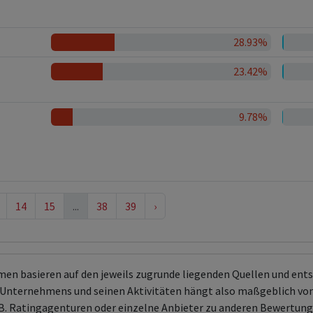
28.93%
23.42%
9.78%
14
15
...
38
39
›
men basieren auf den jeweils zugrunde liegenden Quellen und en
Unternehmens und seinen Aktivitäten hängt also maßgeblich von
 z.B. Ratingagenturen oder einzelne Anbieter zu anderen Bewert