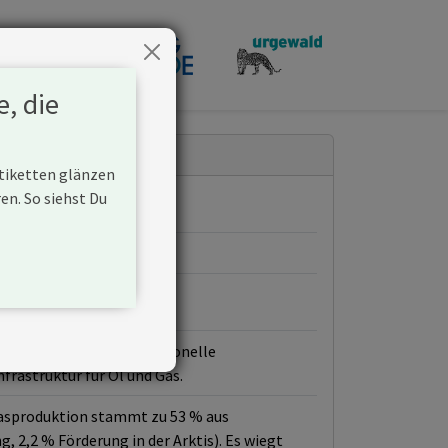
penden
e, die
Etiketten glänzen
n. So siehst Du
 aktiv ist und unkonventionelle
rastruktur für Öl und Gas.
 Gasproduktion stammt zu 53 % aus
 2,2 % Förderung in der Arktis). Es wiegt