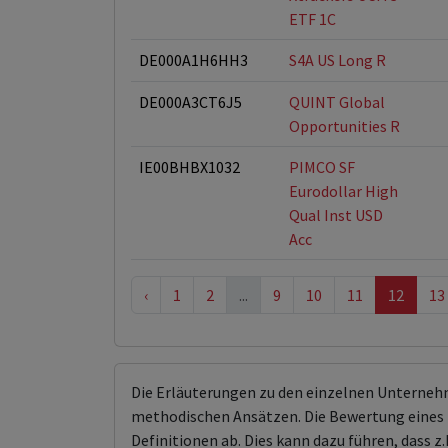
ETF 1C
DE000A1H6HH3
S4A US Long R
DE000A3CT6J5
QUINT Global
Opportunities R
IE00BHBX1032
PIMCO SF
Eurodollar High
Qual Inst USD
Acc
‹
1
2
...
9
10
11
12
13
Die Erläuterungen zu den einzelnen Unterneh
methodischen Ansätzen. Die Bewertung eines 
Definitionen ab. Dies kann dazu führen, dass