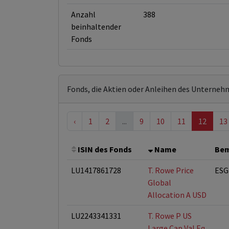
Anzahl
388
beinhaltender
Fonds
Fonds, die Aktien oder Anleihen des Unterneh
‹
1
2
...
9
10
11
12
13
ISIN des Fonds
Name
Be
LU1417861728
T. Rowe Price
ESG
Global
Allocation A USD
LU2243341331
T. Rowe P US
Large Cap Val Eq