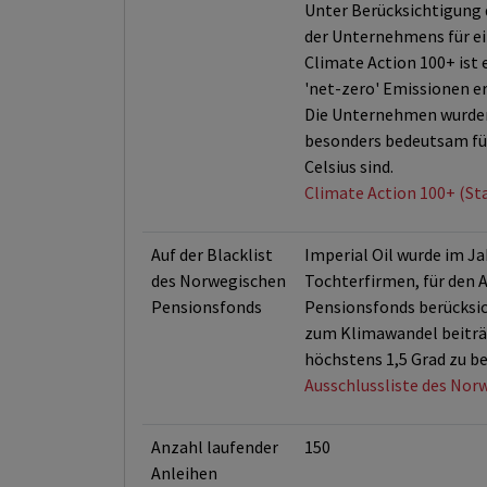
Unter Berücksichtigung d
der Unternehmens für ei
Climate Action 100+ ist
'net-zero' Emissionen e
Die Unternehmen wurden 
besonders bedeutsam für
Celsius sind.
Climate Action 100+ (St
Auf der Blacklist
Imperial Oil wurde im J
des Norwegischen
Tochterfirmen, für den A
Pensionsfonds
Pensionsfonds berücksic
zum Klimawandel beiträg
höchstens 1,5 Grad zu be
Ausschlussliste des Nor
Anzahl laufender
150
Anleihen