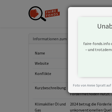
Unabh
Informationen zum Unternehmen
faire-fonds.info
– und trotzdem
Name
Exxon Mobil Corporatio
Website
https://corporate.exxo
Konflikte
Foto von Annie Spratt auf
Kurzbeschreibung
Exxon Mobil Corporation 
Fördermethoden nutzt. Z
Klimakiller Öl und
2024 betrug die Förderl
Gas
unkonventionellen Quelle