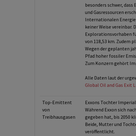
besonders schwer, dass 
und Gasressourcen erschl
Internationalen Energieb
keiner Weise vereinbar. 
Explorationsvorhaben fü
von 118,53 km. Zudem pl
Wegen der geplanten jahr
Pfad hoher fossiler Emis
Zum Konzern gehört Impe
Alle Daten laut der urge
Global Oil and Gas Exit 
Top-Emittent
Exxons Tochter Imperial 
von
Während Exxon sich nach 
Treibhausgasen
gegeben hat, bis 2050 kli
Beide, Mutter und Tochte
veröffentlicht.