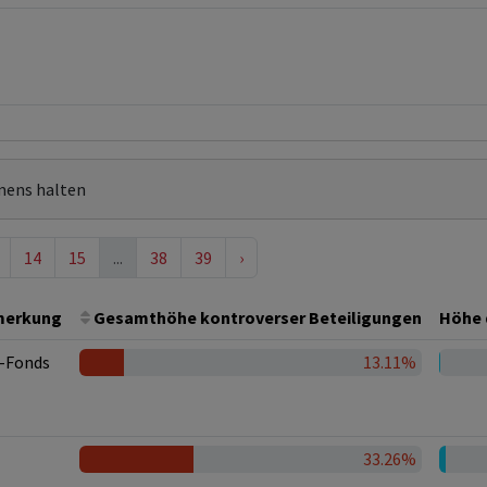
mens halten
14
15
...
38
39
›
merkung
Gesamthöhe kontroverser Beteiligungen
Höhe 
-Fonds
13.11%
33.26%