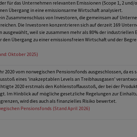
er für das Unternehmen relevanten Emissionen (Scope 1, 2 und/ode
nen Übergang in eine emissionsarme Wirtschaft analysiert.
 ein Zusammenschluss von Investoren, die gemeinsam auf Unterneh
rreichen. Die Investoren konzentrieren sich auf derzeit 169 Unte
ausgewählt, weil sie zusammen mehr als 80% der industriellen 
 den Übergang zu einer emissionsfreien Wirtschaft und der Begr
and: Oktober 2025)
ahr 2020 vom norwegischen Pensionsfonds ausgeschlossen, da es 
usstoß eines 'inakzeptablen Levels an Treibhausgasen' verantwort
htigte 2020 erstmals den Kohlenstoffausstoß, der bei der Produkt
t. Im Hinblick auf mögliche gesetzliche Regelungen zur Einhaltu
grenzen, wird dies auch als finanzielles Risiko bewertet.
wegischen Pensionsfonds (Stand April 2026)