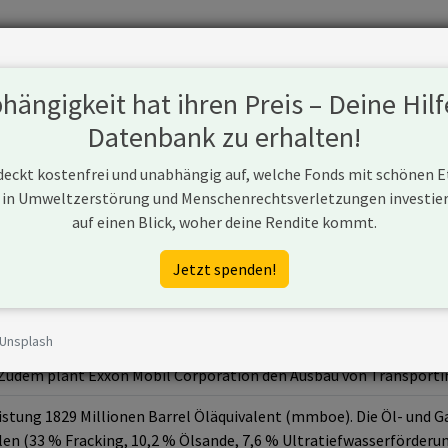
Fonds
Unternehmen
Hintergrund
Methodik
Blog
S
ängigkeit hat ihren Preis – Deine Hilf
Datenbank zu erhalten!
 deckt kostenfrei und unabhängig auf, welche Fonds mit schönen 
 in Umweltzerstörung und Menschenrechtsverletzungen investiere
n
auf einen Blick, woher deine Rendite kommt.
nmobil.com
Jetzt spenden!
 Unsplash
ist ein Unternehmen aus den USA, das in der Öl- und Gasförderung
udem plant Exxon Mobil Corporation den Ausbau von Transportinf
eistung 1829 Millionen Barrel Öläquivalent (mmboe). Die Öl- und
n (33 % Fracking, 10,2 % Ölsande, 7,6 % Ultratiefwasserförderung,