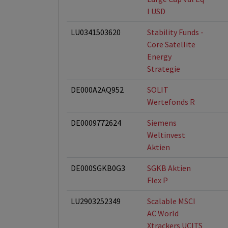
I USD
LU0341503620
Stability Funds -
Core Satellite
Energy
Strategie
DE000A2AQ952
SOLIT
Wertefonds R
DE0009772624
Siemens
Weltinvest
Aktien
DE000SGKB0G3
SGKB Aktien
Flex P
LU2903252349
Scalable MSCI
AC World
Xtrackers UCITS