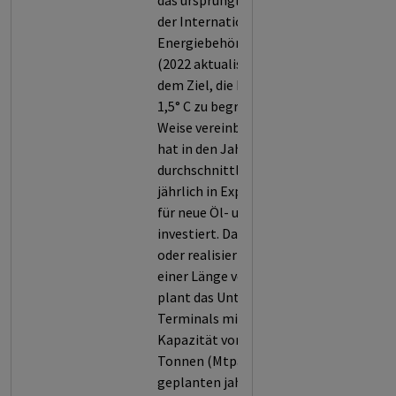
das ursprüngliche NZE Szenario
der Internationalen
Energiebehörde (IEA) von 2021
(2022 aktualisiert) und sind mit
dem Ziel, die Erderwärmung auf
1,5° C zu begrenzen, in keiner
Weise vereinbar. Das Unternehmen
hat in den Jahren 2023 bis 2025
durchschnittlich 1146,5 Mio. USD
jährlich in Explorationsvorhaben
für neue Öl- und Gasressourcen
investiert. Das Unternehmen plant
oder realisiert neue Pipelines mit
einer Länge von 118,53 km. Zudem
plant das Unternehmen LNG-
Terminals mit einer jährlichen
Kapazität von 15.36 Millionen
Tonnen (Mtpa). Wegen der
geplanten jahrzehntelangen