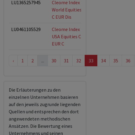
LU1365257945
Cleome Index
ESG-Fonds
World Equities
C EUR Dis
LU0461105529
Cleome Index
ESG-Fonds
USA Equities C
EUR C
‹
1
2
...
30
31
32
33
34
35
36
Die Erläuterungen zu den
einzelnen Unternehmen basieren
auf den jeweils zugrunde liegenden
Quellen und entsprechen den dort
angewendeten methodischen
Ansätzen. Die Bewertung eines
Unternehmens und seinen