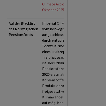
Climate Action 100+ (Stand:
Oktober 2025)
Auf der Blacklist
Imperial Oil wurde im Jahr 2020
des Norwegischen
vom norwegischen Pensionsfonds
Pensionsfonds
ausgeschlossen, da es selbst oder
durch entsprechende
Tochterfirmen, für den Ausstoß
eines 'inakzeptablen Levels an
Treibhausgasen' verantwortlich
ist. Der Ethikrat des norwegischen
Pensionsfonds berücksichtigte
2020 erstmals den
Kohlenstoffausstoß, der bei der
Produktion von Öl und Ölsand
freigesetzt wird und zum
Klimawandel beiträgt. Im Hinblick
auf mögliche gesetzliche