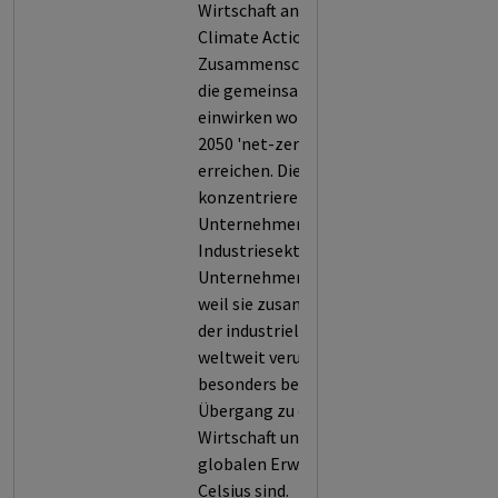
Wirtschaft analysiert.
Climate Action 100+ ist ein
Zusammenschluss von Investoren,
die gemeinsam auf Unternehmen
einwirken wollen, dass diese bis
2050 'net-zero' Emissionen
erreichen. Die Investoren
konzentrieren sich auf derzeit 169
Unternehmen aus verschiedenen
Industriesektoren. Die
Unternehmen wurden ausgewählt,
weil sie zusammen mehr als 80%
der industriellen Emissionen
weltweit verursachen und daher
besonders bedeutsam für den
Übergang zu einer emissionsfreien
Wirtschaft und der Begrenzung der
globalen Erwärmung um 1,5 Grad
Celsius sind.