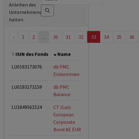
Anleihen des
Unternehmens
halten
‹
1
2
...
30
31
32
33
34
35
36
ISIN des Fonds
Name
Bemerkung
Ges
LU0193173076
db PMC
ESG-Fonds
Einkommen
LU0193173159
db PMC
ESG-Fonds
Balance
LU1849561524
CT (Lux)
European
Corporate
Bond AE EUR