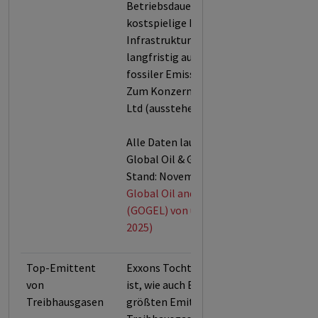
Betriebsdauer legt der
kostspielige Bau neuer
Infrastruktur die Welt auch
langfristig auf einen Pfad hoher
fossiler Emissionen fest.
Zum Konzern gehört Imperial Oil
Ltd (ausstehende Aktien).
Alle Daten laut der urgewald
Global Oil & Gas Exit List (GOGEL,
Stand: November 2025).
Global Oil and Gas Exit List
(GOGEL) von urgewald (Stand: Nov.
2025)
Top-Emittent
Exxons Tochter Imperial Oil Ltd
von
ist, wie auch Exxon selbst, einer der
Treibhausgasen
größten Emittenten von