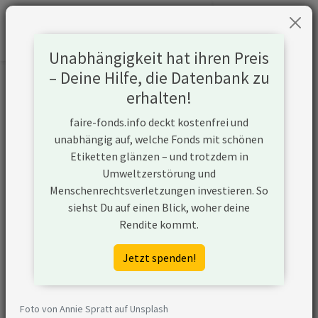
Unabhängigkeit hat ihren Preis
– Deine Hilfe, die Datenbank zu
Informationen zum Unternehmen
erhalten!
faire-fonds.info deckt kostenfrei und
Name
Exxon Mobil Corporation
unabhängig auf, welche Fonds mit schönen
Etiketten glänzen – und trotzdem in
Website
https://corporate.exxonmobil.com
Umweltzerstörung und
Menschenrechtsverletzungen investieren. So
Konflikte
siehst Du auf einen Blick, woher deine
Rendite kommt.
Kurzbeschreibung
Exxon Mobil Corporation ist ein
Unternehmen aus den USA, das in
Jetzt spenden!
der Öl- und Gasförderung aktiv ist
und unkonventionelle
Fördermethoden nutzt. Zudem
Foto von Annie Spratt auf Unsplash
plant Exxon Mobil Corporation den