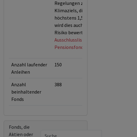
Regelungen zur Einhaltung des
Klimaziels, die Erderwärmung auf
höchstens 1,5 Grad zu begrenzen,
wird dies auch als finanzielles
Risiko bewertet.
Ausschlussliste des Norwegischen
Pensionsfonds (Stand April 2026)
Anzahl laufender
150
Anleihen
Anzahl
388
beinhaltender
Fonds
Fonds, die
Aktien oder