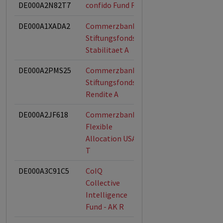
DE000A2N82T7
confido Fund R
DE000A1XADA2
Commerzbank
Stiftungsfonds
Stiftungsfonds
Stabilitaet A
DE000A2PMS25
Commerzbank
Stiftungsfonds,
Stiftungsfonds
ESG-Fonds
Rendite A
DE000A2JF618
Commerzbank
Flexible
Allocation USA
T
DE000A3C91C5
CoIQ
Collective
Intelligence
Fund - AK R