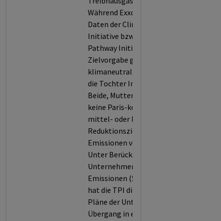
Treibhausgasen weltweit.
Während Exxon sich nach den
Daten der Climate Action 100+
Initiative bzw. der Transition
Pathway Initiative (TPI) die
Zielvorgabe gegeben hat, bis 2050
klimaneutral zu sein, trifft dies auf
die Tochter Imperial Oil nicht zu.
Beide, Mutter und Tochter, haben
keine Paris-kompatible kurz-,
mittel- oder langfristige
Reduktionsziele für ihre
Emissionen veröffentlicht.
Unter Berücksichtigung der für das
Unternehmen relevanten
Emissionen (Scope 1, 2 und/oder 3)
hat die TPI die veröffentlichten
Pläne der Unternehmens für einen
Übergang in eine emissionsarme