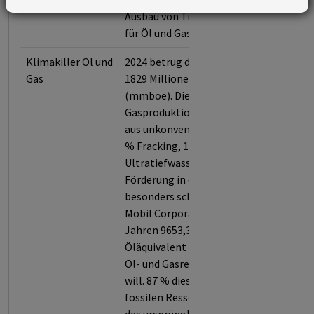
Ausbau von Transportinfrastruktur
für Öl und Gas.
Klimakiller Öl und
2024 betrug die Förderleistung
Gas
1829 Millionen Barrel Öläquivalent
(mmboe). Die Öl- und
Gasproduktion stammt zu 53 %
aus unkonventionellen Quellen (33
% Fracking, 10,2 % Ölsande, 7,6 %
Ultratiefwasserförderung, 2,2 %
Förderung in der Arktis). Es wiegt
besonders schwer, dass Exxon
Mobil Corporation in den nächsten
Jahren 9653,3 Millionen Barrel
Öläquivalent (mmboe) an neuen
Öl- und Gasressourcen erschließen
will. 87 % dieser zusätzlichen
fossilen Ressourcen übersteigen