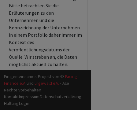
Bitte betrachten Sie die
Erläuterungen zu den
Unternehmen und die
Kennzeichnung der Unternehmen
in einem Portfolio daher immer im
Kontext des
Veröffentlichungsdatums der
Quelle. Wir streben an, die Daten
möglichst aktuell zu halten.
Ein gemeinsames Projekt von ©
Facing
Finance e.V.
und
urgewald e.V.
- Alle
Rechte vorbehalten
Kontakt
Impressum
Datenschutzerklärung
Haftung
Login