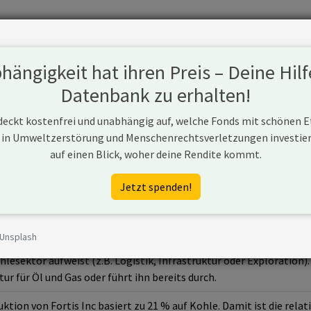
Fonds
Unternehmen
Hintergrund
Methodik
Blog
S
ängigkeit hat ihren Preis – Deine Hilf
Datenbank zu erhalten!
 deckt kostenfrei und unabhängig auf, welche Fonds mit schönen 
 in Umweltzerstörung und Menschenrechtsverletzungen investiere
auf einen Blick, woher deine Rendite kommt.
om
Jetzt spenden!
 Unsplash
rnehmen aus Kanada, das (ggf. über Tochtergesellschaften) Strom 
hlesektor aufweist (z.B. Logistik, Infrastruktur oder Exploratio
ur für Öl und Gas oder führt ihn bereits durch.
ion von Fortis Inc basiert zu 21 % auf Kohle. Damit ist die relat