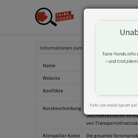
Unabh
Informationen zum Unternehmen
faire-fonds.info
– und trotzdem
Name
Fortis Inc
Website
https://www.fortisinc.c
Konflikte
Foto von Annie Spratt auf
Kurzbeschreibung
Fortis Inc ist ein Unte
Geschäftsbereiche im Ko
von Transportinfrastrukt
Klimakiller Kohle
Die gesamte Stromprodukt