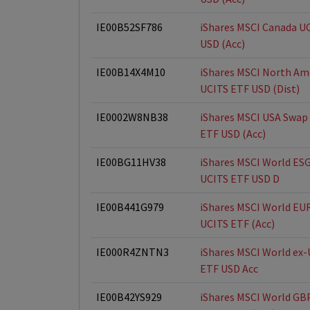
IE00B52SF786
iShares MSCI Canada U
USD (Acc)
IE00B14X4M10
iShares MSCI North Am
UCITS ETF USD (Dist)
IE0002W8NB38
iShares MSCI USA Swap
ETF USD (Acc)
IE00BG11HV38
iShares MSCI World ES
UCITS ETF USD D
IE00B441G979
iShares MSCI World EU
UCITS ETF (Acc)
IE000R4ZNTN3
iShares MSCI World ex
ETF USD Acc
IE00B42YS929
iShares MSCI World GB