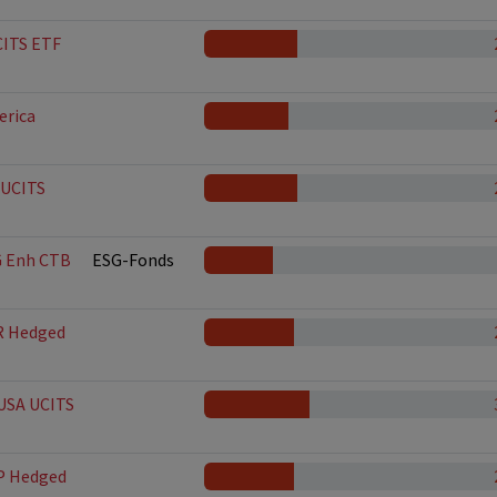
CITS ETF
erica
 UCITS
G Enh CTB
ESG-Fonds
R Hedged
-USA UCITS
P Hedged