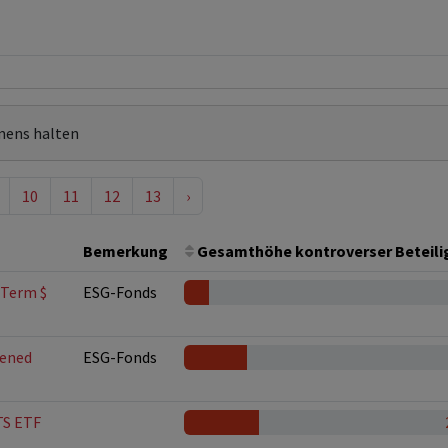
mens halten
10
11
12
13
›
Bemerkung
Gesamthöhe kontroverser Beteil
 Term $
ESG-Fonds
eened
ESG-Fonds
TS ETF