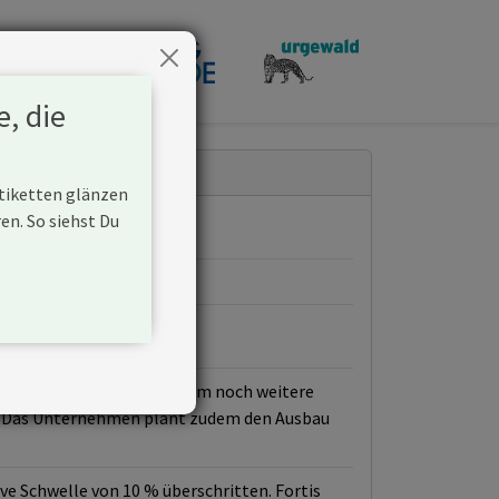
penden
e, die
Etiketten glänzen
n. So siehst Du
aus Kohle gewinnt und zudem noch weitere
n). Das Unternehmen plant zudem den Ausbau
ive Schwelle von 10 % überschritten. Fortis