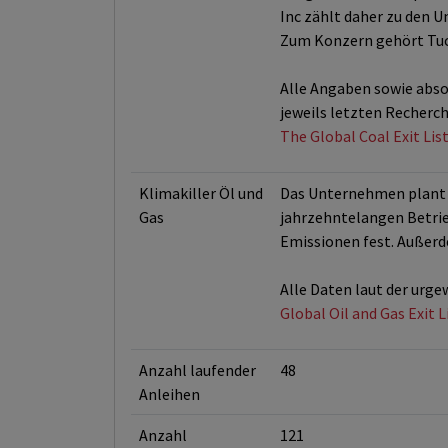
Inc zählt daher zu den 
Zum Konzern gehört Tucs
Alle Angaben sowie absol
jeweils letzten Recherc
The Global Coal Exit Lis
Klimakiller Öl und
Das Unternehmen plant L
Gas
jahrzehntelangen Betrieb
Emissionen fest. Außer
Alle Daten laut der urge
Global Oil and Gas Exit 
Anzahl laufender
48
Anleihen
Anzahl
121