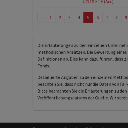
UCITS ETF (Acc)
‹
1
2
3
4
5
6
7
8
9
Die Erläuterungen zu den einzelnen Unterneh
methodischen Ansätzen. Die Bewertung eines 
Definitionen ab. Dies kann dazu führen, dass
Fonds.
Detaillierte Angaben zu den einzelnen Methodi
beachten Sie, dass nicht nur die Daten von F
Bitte betrachten Sie die Erläuterungen zu d
Veröffentlichungsdatums der Quelle. Wir streb