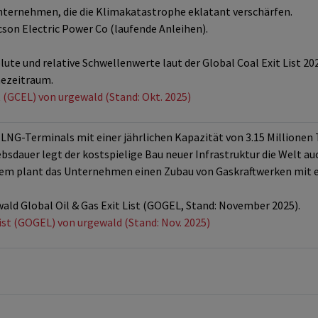
Unternehmen, die die Klimakatastrophe eklatant verschärfen.
on Electric Power Co (laufende Anleihen).
ute und relative Schwellenwerte laut der Global Coal Exit List 2
hezeitraum.
t (GCEL) von urgewald (Stand: Okt. 2025)
NG-Terminals mit einer jährlichen Kapazität von 3.15 Millionen
sdauer legt der kostspielige Bau neuer Infrastruktur die Welt auc
dem plant das Unternehmen einen Zubau von Gaskraftwerken mit e
wald Global Oil & Gas Exit List (GOGEL, Stand: November 2025).
List (GOGEL) von urgewald (Stand: Nov. 2025)