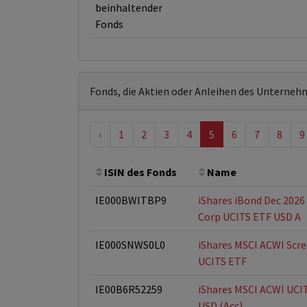
beinhaltender
Fonds
Fonds, die Aktien oder Anleihen des Unterneh
‹
1
2
3
4
5
6
7
8
9
ISIN des Fonds
Name
IE000BWITBP9
iShares iBond Dec 2026
Corp UCITS ETF USD A
IE000SNWS0L0
iShares MSCI ACWI Scr
UCITS ETF
IE00B6R52259
iShares MSCI ACWI UCI
USD (Acc)