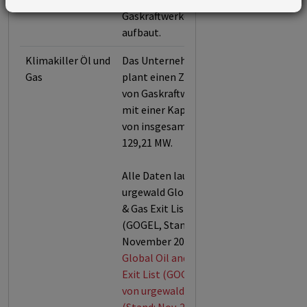
Gaskraftwerke
aufbaut.
Klimakiller Öl und
Das Unternehmen
Gas
plant einen Zubau
von Gaskraftwerken
mit einer Kapazität
von insgesamt
129,21 MW.
Alle Daten laut der
urgewald Global Oil
& Gas Exit List
(GOGEL, Stand:
November 2025).
Global Oil and Gas
Exit List (GOGEL)
von urgewald