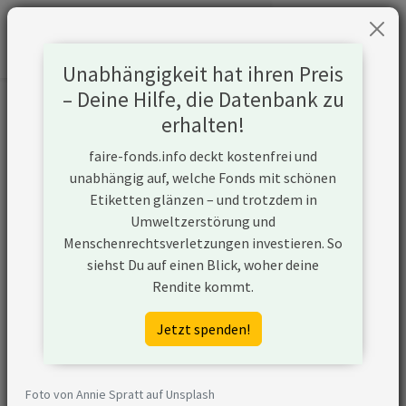
Unabhängigkeit hat ihren Preis
– Deine Hilfe, die Datenbank zu
Informationen zum Unternehmen
erhalten!
faire-fonds.info deckt kostenfrei und
Name
Freeport-McMoRan
unabhängig auf, welche Fonds mit schönen
Inc
Etiketten glänzen – und trotzdem in
Umweltzerstörung und
Website
https://fcx.com
Menschenrechtsverletzungen investieren. So
siehst Du auf einen Blick, woher deine
Konflikte
Rendite kommt.
Kurzbeschreibung
Freeport-McMoRan
Jetzt spenden!
Inc ist ein
Unternehmen aus
den USA, das neue
Foto von Annie Spratt auf Unsplash
Kapazitäten seiner