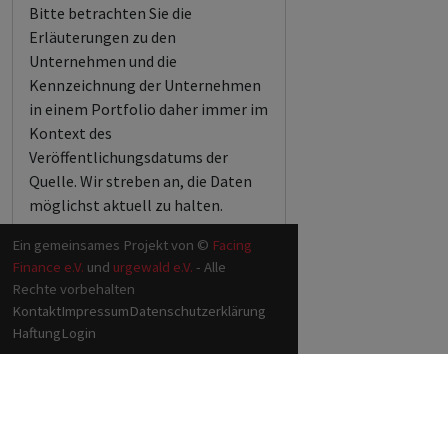
Bitte betrachten Sie die
Erläuterungen zu den
Unternehmen und die
Kennzeichnung der Unternehmen
in einem Portfolio daher immer im
Kontext des
Veröffentlichungsdatums der
Quelle. Wir streben an, die Daten
möglichst aktuell zu halten.
Ein gemeinsames Projekt von ©
Facing
Finance e.V.
und
urgewald e.V.
- Alle
Rechte vorbehalten
Kontakt
Impressum
Datenschutzerklärung
Haftung
Login