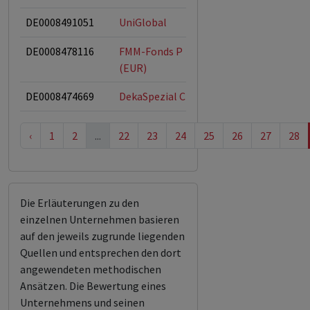
DE0008491051
UniGlobal
DE0008478116
FMM-Fonds P
(EUR)
DE0008474669
DekaSpezial CF
‹
1
2
...
22
23
24
25
26
27
28
Die Erläuterungen zu den
einzelnen Unternehmen basieren
auf den jeweils zugrunde liegenden
Quellen und entsprechen den dort
angewendeten methodischen
Ansätzen. Die Bewertung eines
Unternehmens und seinen