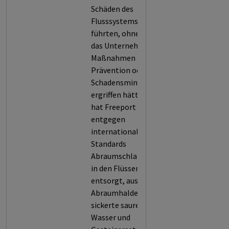
Schäden des
Flusssystems
führten, ohne dass
das Unternehmen
Maßnahmen zur
Prävention oder
Schadensminderung
ergriffen hätte. So
hat Freeport
entgegen
internationalen
Standards
Abraumschlamme
in den Flüssen
entsorgt, aus den
Abraumhalden
sickerte saures
Wasser und