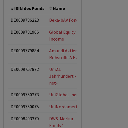
ISIN des Fonds
Name
Bemerkung
Gesa
DE0009786228
Deka-bAV Fonds
DE0009781906
Global Equity
Income
DE0009779884
Amundi Aktien
Rohstoffe A EUR
DE0009757872
Uni21.
Jahrhundert -
net-
DE0009750273
UniGlobal -net-
DE0009750075
UniNordamerika
DE0008493370
DWS-Merkur-
Fonds 1