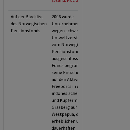
(Stand: Nov. 2025)
Auf der Blacklist
2006 wurde
des Norwegischen
Unternehmen
Pensionsfonds
wegen schwerer
Umweltzerstörung
vom Norwegischen
Pensionsfonds
ausgeschlossen. Der
Fonds begründete
seine Entscheidung
auf den Aktivitäten
Freeports in der
indonesischen Gold-
und Kupfermine
Grasberg auf
Westpapua, die zu
erheblichen und
dauerhaften