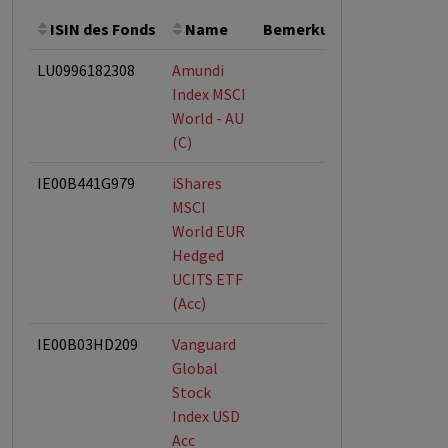
ISIN des Fonds
Name
Bemerkung
Gesamthö
LU0996182308
Amundi
Index MSCI
World - AU
(C)
IE00B441G979
iShares
MSCI
World EUR
Hedged
UCITS ETF
(Acc)
IE00B03HD209
Vanguard
Global
Stock
Index USD
Acc