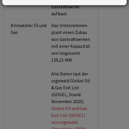
Gaskraftwerke
aufbaut.
Klimakiller Öl und
Das Unternehmen
Gas
plant einen Zubau
von Gaskraftwerken
mit einer Kapazität
von insgesamt
129,21 MW.
Alle Daten laut der
urgewald Global Oil
& Gas Exit List
(GOGEL, Stand:
November 2025).
Global Oil and Gas
Exit List (GOGEL)
von urgewald