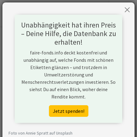
Unabhängigkeit hat ihren Preis
– Deine Hilfe, die Datenbank zu
Informationen zum Unternehmen
erhalten!
faire-fonds.info deckt kostenfrei und
Name
Freeport-McMoRan
unabhängig auf, welche Fonds mit schönen
Inc
Etiketten glänzen – und trotzdem in
Umweltzerstörung und
Website
https://fcx.com
Menschenrechtsverletzungen investieren. So
siehst Du auf einen Blick, woher deine
Konflikte
Rendite kommt.
Kurzbeschreibung
Freeport-McMoRan
Jetzt spenden!
Inc ist ein
Unternehmen aus
den USA, das neue
Foto von Annie Spratt auf Unsplash
Kapazitäten seiner