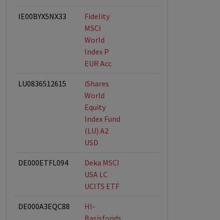
IE00BYX5NX33
Fidelity
MSCI
World
Index P
EUR Acc
LU0836512615
iShares
World
Equity
Index Fund
(LU) A2
USD
DE000ETFL094
Deka MSCI
USA LC
UCITS ETF
DE000A3EQC88
HI-
Basisfonds