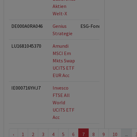
Aktien
Welt-X
DE000A0RA046
Genius
ESG-Fonds
Strategie
LU1681045370
Amundi
MSCI Em
Mkts Swap
UCITS ETF
EUR Acc
IE000716YHJ7
Invesco
FTSE All
World
UCITS ETF
Acc
‹
1
2
3
4
5
6
7
8
9
10
...