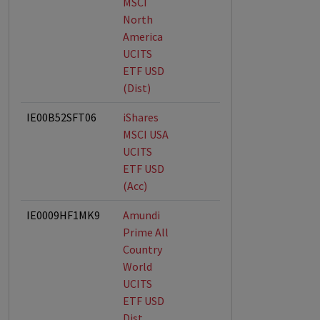
MSCI
North
America
UCITS
ETF USD
(Dist)
IE00B52SFT06
iShares
MSCI USA
UCITS
ETF USD
(Acc)
IE0009HF1MK9
Amundi
Prime All
Country
World
UCITS
ETF USD
Dist