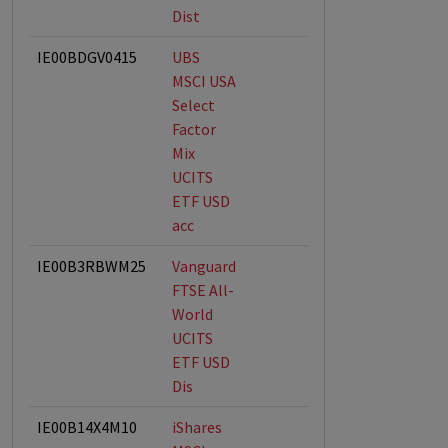
Dist
IE00BDGV0415
UBS
MSCI USA
Select
Factor
Mix
UCITS
ETF USD
acc
IE00B3RBWM25
Vanguard
FTSE All-
World
UCITS
ETF USD
Dis
IE00B14X4M10
iShares