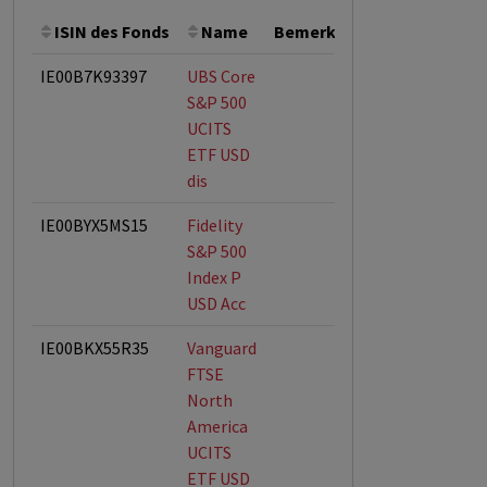
ISIN des Fonds
Name
Bemerkung
Gesamthöhe
IE00B7K93397
UBS Core
S&P 500
UCITS
ETF USD
dis
IE00BYX5MS15
Fidelity
S&P 500
Index P
USD Acc
IE00BKX55R35
Vanguard
FTSE
North
America
UCITS
ETF USD