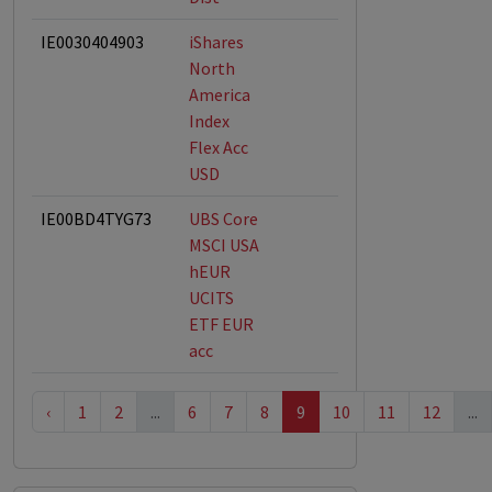
IE0030404903
iShares
North
America
Index
Flex Acc
USD
IE00BD4TYG73
UBS Core
MSCI USA
hEUR
UCITS
ETF EUR
acc
‹
1
2
...
6
7
8
9
10
11
12
...