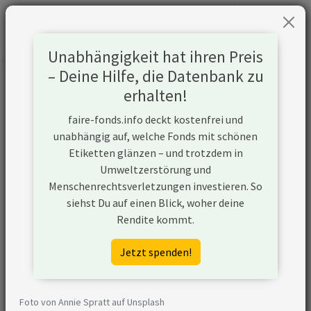
Unabhängigkeit hat ihren Preis
– Deine Hilfe, die Datenbank zu
Informationen zum Unternehmen
erhalten!
faire-fonds.info deckt kostenfrei und
Name
Freeport-McMoRan
unabhängig auf, welche Fonds mit schönen
Inc
Etiketten glänzen – und trotzdem in
Umweltzerstörung und
Website
https://fcx.com
Menschenrechtsverletzungen investieren. So
siehst Du auf einen Blick, woher deine
Konflikte
Rendite kommt.
Kurzbeschreibung
Freeport-McMoRan
Jetzt spenden!
Inc ist ein
Unternehmen aus
den USA, das neue
Foto von Annie Spratt auf Unsplash
Kapazitäten seiner