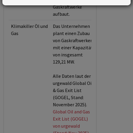
Gaskraftwerke
aufbaut.
Klimakiller Öl und
Das Unternehmen
Gas
plant einen Zubau
von Gaskraftwerken
mit einer Kapazität
von insgesamt
129,21 MW.
Alle Daten laut der
urgewald Global Oil
& Gas Exit List
(GOGEL, Stand:
November 2025).
Global Oil and Gas
Exit List (GOGEL)
von urgewald