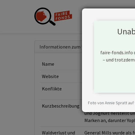
Unabh
Informationen zum Unternehmen
faire-fonds.info
– und trotzdem
Name
General Mills Inc.
Website
https://www.generalmill
Konflikte
Foto von Annie Spratt auf
Kurzbeschreibung
General Mills ist ein a
und Joghurt herstellt un
Marken an, darunter Yopl
Waldverlust und
General Mills wurde als f