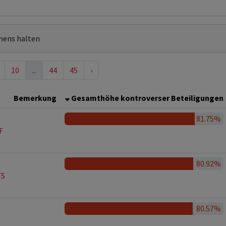
mens halten
10
...
44
45
›
Bemerkung
Gesamthöhe kontroverser Beteiligungen
81.75%
F
80.92%
TS
80.57%