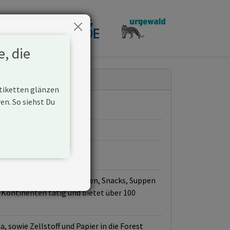
penden
e, die
Etiketten glänzen
n. So siehst Du
richte, Eiscreme, Cerealien, Snacks, Suppen
 Kontinenten tätig und bietet über 100
, sowie Zellstoff und Papier in die Forest