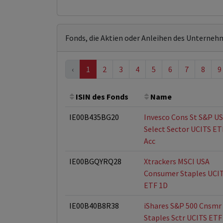
Fonds, die Aktien oder Anleihen des Unterneh
‹
1
2
3
4
5
6
7
8
9
ISIN des Fonds
Name
IE00B435BG20
Invesco Cons St S&P US
Select Sector UCITS ET
Acc
IE00BGQYRQ28
Xtrackers MSCI USA
Consumer Staples UCI
ETF 1D
IE00B40B8R38
iShares S&P 500 Cnsmr
Staples Sctr UCITS ETF