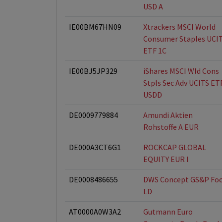
USD A
IE00BM67HN09
Xtrackers MSCI World
Consumer Staples UCI
ETF 1C
IE00BJ5JP329
iShares MSCI Wld Cons
Stpls Sec Adv UCITS ET
USDD
DE0009779884
Amundi Aktien
Rohstoffe A EUR
DE000A3CT6G1
ROCKCAP GLOBAL
EQUITY EUR I
DE0008486655
DWS Concept GS&P Fo
LD
AT0000A0W3A2
Gutmann Euro