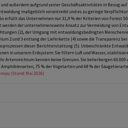
nd außerdem aufgrund seiner Geschäftsaktivitäten in Bezug auf 
twaldung maßgeblich vorantreibt und es zu geringe Verpflichtun
So erfüllt das Unternehmen nur 31,9 % der Kriterien von Forest 5
werden der unternehmensweite Ansatz zur Vermeidung von Entwal
chtungen (2), der Umgang mit entwaldungsbedingten Menschenrech
rium 2 und 3 entlang der Lieferkette (4) sowie die Transparenz bei
onsprozessen dieser Berichterstattung (5). Unbeschränkte Entwald
onen in unserem Erdsystem: Sie filtern Luft und Wasser, stabilisie
d ihr Artenreichtum kennen keine Grenzen. Sie beherbergen 60.000
 Amphibienarten, 75 % der Vogelarten und 68 % der Säugetierarte
nopy (Stand: Mai 2026)