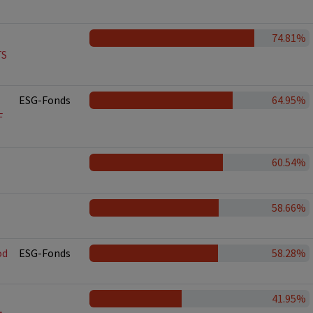
74.81%
TS
ESG-Fonds
64.95%
F
60.54%
58.66%
od
ESG-Fonds
58.28%
41.95%