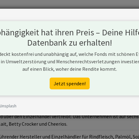
Fonds
Unternehmen
Hintergrund
Methodik
Blog
S
ängigkeit hat ihren Preis – Deine Hilf
Datenbank zu erhalten!
 deckt kostenfrei und unabhängig auf, welche Fonds mit schönen 
 in Umweltzerstörung und Menschenrechtsverletzungen investiere
auf einen Blick, woher deine Rendite kommt.
s.de/
Jetzt spenden!
 Unsplash
merikanisches Unternehmen, das unter anderem Backwaren, Fertigge
d über den Einzelhandel vertreibt. Das Unternehmen ist auf sechs
ait, Betty Crocker und Cheerios.
ührender Hersteller und Einzelhändler für Rindfleisch, Palmöl, Soja