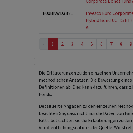
Corporate Bonds Fund 
IE00BKWD3B81
Invesco Euro Corporat
Hybrid Bond UCITS ETF
Acc
‹
1
2
3
4
5
6
7
8
9
Die Erläuterungen zu den einzelnen Unterneh
methodischen Ansätzen. Die Bewertung eines 
Definitionen ab. Dies kann dazu führen, dass
Fonds.
Detaillierte Angaben zu den einzelnen Methodi
beachten Sie, dass nicht nur die Daten von F
Bitte betrachten Sie die Erläuterungen zu d
Veröffentlichungsdatums der Quelle. Wir streb