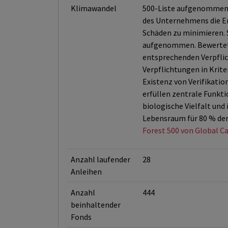
Klimawandel
500-Liste aufgenommen u
des Unternehmens die En
Schäden zu minimieren. 
aufgenommen. Bewertet 
entsprechenden Verpfli
Verpflichtungen in Krite
Existenz von Verifikati
erfüllen zentrale Funkti
biologische Vielfalt un
Lebensraum für 80 % der
Forest 500 von Global Ca
Anzahl laufender
28
Anleihen
Anzahl
444
beinhaltender
Fonds