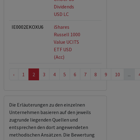
Dividends
USD LC
IE0002EKOXU6
iShares
Russell 1000
Value UCITS
ETF USD
(Acc)
‹
1
2
3
4
5
6
7
8
9
10
...
Die Erläuterungen zu den einzelnen
Unternehmen basieren auf den jeweils
zugrunde liegenden Quellen und
entsprechen den dort angewendeten
methodischen Ansätzen. Die Bewertung