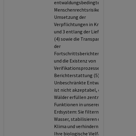
entwaldungsbedingten
Menschenrechtsrisiken (3), die
Umsetzung der
Verpflichtungen in Kriterium 2
und 3 entlang der Lieferkette
(4) sowie die Transparenz bei
der
Fortschrittsberichterstattung
und die Existenz von
Verifikationsprozessen dieser
Berichterstattung (5).
Unbeschränkte Entwaldung
ist nicht akzeptabel, denn
Wälder erfüllen zentrale
Funktionen in unserem
Erdsystem: Sie filtern Luft und
Wasser, stabilisieren das
Klima und verhindern Erosion.
Ihre biologische Vielfalt und