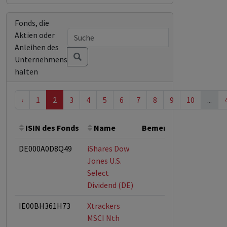
Fonds, die
Aktien oder
Anleihen des
Unternehmens
halten
‹
1
2
3
4
5
6
7
8
9
10
...
ISIN des Fonds
Name
Bemerkung
Gesamt
DE000A0D8Q49
iShares Dow
Jones U.S.
Select
Dividend (DE)
IE00BH361H73
Xtrackers
MSCI Nth