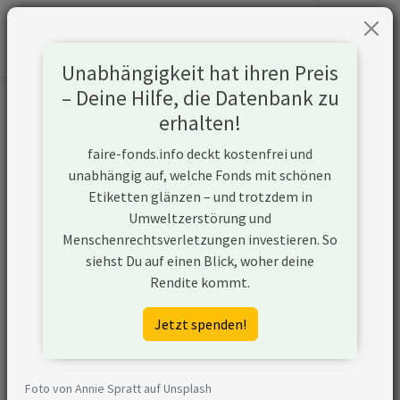
Unabhängigkeit hat ihren Preis
– Deine Hilfe, die Datenbank zu
Informationen zum Unternehmen
erhalten!
faire-fonds.info deckt kostenfrei und
Name
General Mills Inc.
unabhängig auf, welche Fonds mit schönen
Etiketten glänzen – und trotzdem in
Website
https://www.generalmills.de/
Umweltzerstörung und
Menschenrechtsverletzungen investieren. So
Konflikte
siehst Du auf einen Blick, woher deine
Rendite kommt.
Kurzbeschreibung
General Mills ist ein
amerikanisches
Jetzt spenden!
Unternehmen, das unter
anderem Backwaren,
Fertiggerichte, Eiscreme,
Foto von Annie Spratt auf Unsplash
Cerealien, Snacks, Suppen und