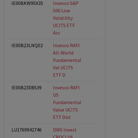
IE00BKW9SX35
Invesco S&P
500 Low
Volatility
UCITS ETF
Acc
IE00B23LNQ02
Invesco RAFI
All-World
Fundamental
Val UCITS
ETF D
IE00B23D8S39
Invesco RAFI
US
Fundamental
Value UCITS
ETF Dist
LU1769942746
DWS Invest
CROCI US