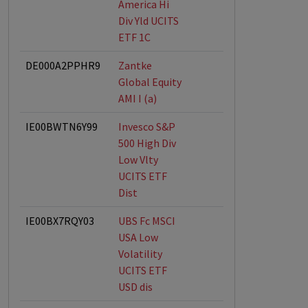
America Hi
Div Yld UCITS
ETF 1C
DE000A2PPHR9
Zantke
Global Equity
AMI I (a)
IE00BWTN6Y99
Invesco S&P
500 High Div
Low Vlty
UCITS ETF
Dist
IE00BX7RQY03
UBS Fc MSCI
USA Low
Volatility
UCITS ETF
USD dis