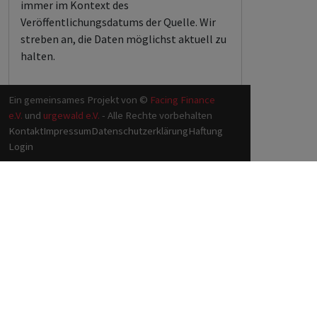
immer im Kontext des
Veröffentlichungsdatums der Quelle. Wir
streben an, die Daten möglichst aktuell zu
halten.
Ein gemeinsames Projekt von ©
Facing Finance
e.V.
und
urgewald e.V.
- Alle Rechte vorbehalten
Kontakt
Impressum
Datenschutzerklärung
Haftung
Login