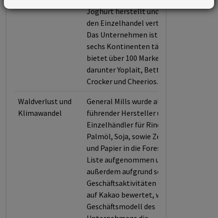
Joghurt herstellt und über
den Einzelhandel vertreibt.
Das Unternehmen ist auf
sechs Kontinenten tätig und
bietet über 100 Marken an,
darunter Yoplait, Betty
Crocker und Cheerios.
Waldverlust und
General Mills wurde als
Klimawandel
führender Hersteller und
Einzelhändler für Rindfleisch,
Palmöl, Soja, sowie Zellstoff
und Papier in die Forest 500-
Liste aufgenommen und
außerdem aufgrund seiner
Geschäftsaktivitäten in Bezug
auf Kakao bewertet, weil das
Geschäftsmodell des