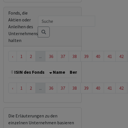
Fonds, die
Aktien oder
Anleihen des
Unternehmens
halten
‹
1
2
...
36
37
38
39
40
41
42
ISIN des Fonds
Name
Bemerkung
Gesamthöhe 
‹
1
2
...
36
37
38
39
40
41
42
Die Erläuterungen zu den
einzelnen Unternehmen basieren