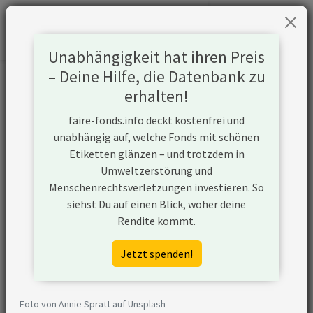
Unabhängigkeit hat ihren Preis
– Deine Hilfe, die Datenbank zu
Informationen zum Unternehmen
erhalten!
faire-fonds.info deckt kostenfrei und
Name
General Mills Inc.
unabhängig auf, welche Fonds mit schönen
Etiketten glänzen – und trotzdem in
Website
https://www.generalmills.de/
Umweltzerstörung und
Menschenrechtsverletzungen investieren. So
Konflikte
siehst Du auf einen Blick, woher deine
Rendite kommt.
Kurzbeschreibung
General Mills ist ein
amerikanisches
Jetzt spenden!
Unternehmen, das unter
anderem Backwaren,
Fertiggerichte, Eiscreme,
Foto von Annie Spratt auf Unsplash
Cerealien, Snacks, Suppen und