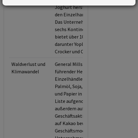
Joghurt herstellt und über
den Einzelhandel vertreibt.
Das Unternehmen ist auf
sechs Kontinenten tätig und
bietet über 100 Marken an,
darunter Yoplait, Betty
Crocker und Cheerios.
Waldverlust und
General Mills wurde als
Klimawandel
führender Hersteller und
Einzelhändler für Rindfleisch,
Palmöl, Soja, sowie Zellstoff
und Papier in die Forest 500-
Liste aufgenommen und
außerdem aufgrund seiner
Geschäftsaktivitäten in Bezug
auf Kakao bewertet, weil das
Geschäftsmodell des