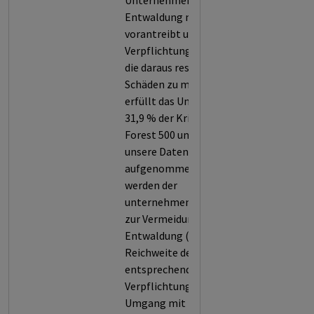
Unternehmens die
Entwaldung maßgeblich
vorantreibt und es zu geringe
Verpflichtungen eingeht, um
die daraus resultierenden
Schäden zu minimieren. So
erfüllt das Unternehmen nur
31,9 % der Kriterien von
Forest 500 und wird somit in
unsere Datenbank
aufgenommen. Bewertet
werden der
unternehmensweite Ansatz
zur Vermeidung von
Entwaldung (1), die Stärke und
Reichweite der
entsprechenden
Verpflichtungen (2), der
Umgang mit