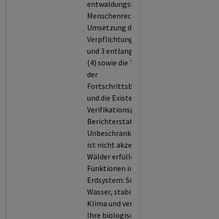
entwaldungsbedingten
Menschenrechtsrisiken (3), die
Umsetzung der
Verpflichtungen in Kriterium 2
und 3 entlang der Lieferkette
(4) sowie die Transparenz bei
der
Fortschrittsberichterstattung
und die Existenz von
Verifikationsprozessen dieser
Berichterstattung (5).
Unbeschränkte Entwaldung
ist nicht akzeptabel, denn
Wälder erfüllen zentrale
Funktionen in unserem
Erdsystem: Sie filtern Luft und
Wasser, stabilisieren das
Klima und verhindern Erosion.
Ihre biologische Vielfalt und