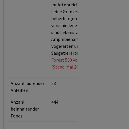
ihr Artenreichtum kennen
keine Grenzen. Sie
beherbergen 60.000
verschiedene Baumarten und
sind Lebensraum für 80 % der
Amphibienarten, 75 % der
Vogelarten und 68 % der
Säugetierarten.
Forest 500 von Global Canopy
(Stand: Mai 2026)
Anzahl laufender
28
Anleihen
Anzahl
444
beinhaltender
Fonds