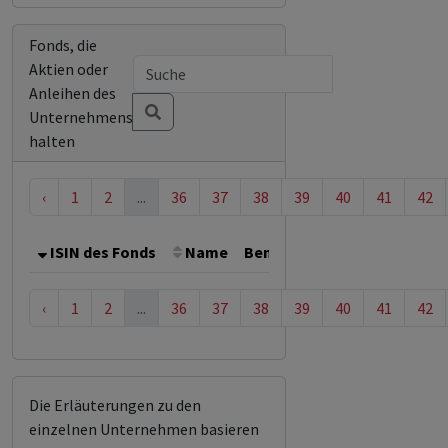
Fonds, die
Aktien oder
Anleihen des
Unternehmens
halten
‹
1
2
...
36
37
38
39
40
41
42
ISIN des Fonds
Name
Bemerkung
Gesamthöhe 
‹
1
2
...
36
37
38
39
40
41
42
Die Erläuterungen zu den
einzelnen Unternehmen basieren