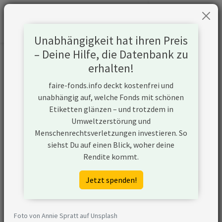
Unabhängigkeit hat ihren Preis
– Deine Hilfe, die Datenbank zu
Informationen zum Unternehmen
erhalten!
faire-fonds.info deckt kostenfrei und
Name
General Mills Inc.
unabhängig auf, welche Fonds mit schönen
Etiketten glänzen – und trotzdem in
Website
https://www.generalmills.de/
Umweltzerstörung und
Menschenrechtsverletzungen investieren. So
Konflikte
siehst Du auf einen Blick, woher deine
Rendite kommt.
Kurzbeschreibung
General Mills ist ein
amerikanisches
Jetzt spenden!
Unternehmen, das unter
anderem Backwaren,
Fertiggerichte, Eiscreme,
Foto von Annie Spratt auf Unsplash
Cerealien, Snacks, Suppen und