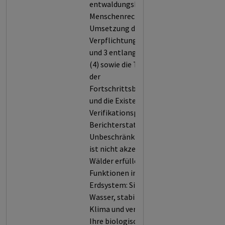
entwaldungsbedingten
Menschenrechtsrisiken (3), die
Umsetzung der
Verpflichtungen in Kriterium 2
und 3 entlang der Lieferkette
(4) sowie die Transparenz bei
der
Fortschrittsberichterstattung
und die Existenz von
Verifikationsprozessen dieser
Berichterstattung (5).
Unbeschränkte Entwaldung
ist nicht akzeptabel, denn
Wälder erfüllen zentrale
Funktionen in unserem
Erdsystem: Sie filtern Luft und
Wasser, stabilisieren das
Klima und verhindern Erosion.
Ihre biologische Vielfalt und