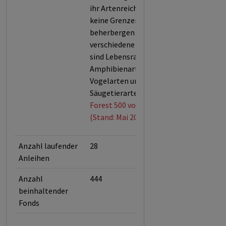
ihr Artenreichtum kennen
keine Grenzen. Sie
beherbergen 60.000
verschiedene Baumarten und
sind Lebensraum für 80 % der
Amphibienarten, 75 % der
Vogelarten und 68 % der
Säugetierarten.
Forest 500 von Global Canopy
(Stand: Mai 2026)
Anzahl laufender
28
Anleihen
Anzahl
444
beinhaltender
Fonds