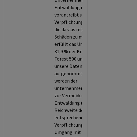
Unternehmens die
Entwaldung maßgeblich
vorantreibt und es zu geringe
Verpflichtungen eingeht, um
die daraus resultierenden
Schäden zu minimieren. So
erfüllt das Unternehmen nur
31,9 % der Kriterien von
Forest 500 und wird somit in
unsere Datenbank
aufgenommen. Bewertet
werden der
unternehmensweite Ansatz
zur Vermeidung von
Entwaldung (1), die Stärke und
Reichweite der
entsprechenden
Verpflichtungen (2), der
Umgang mit