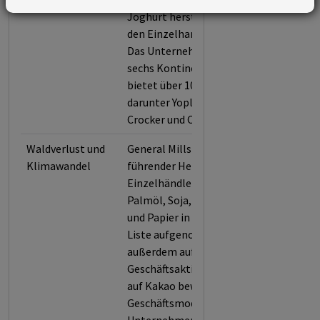
Joghurt herstellt und über
den Einzelhandel vertreibt.
Das Unternehmen ist auf
sechs Kontinenten tätig und
bietet über 100 Marken an,
darunter Yoplait, Betty
Crocker und Cheerios.
Waldverlust und
General Mills wurde als
Klimawandel
führender Hersteller und
Einzelhändler für Rindfleisch,
Palmöl, Soja, sowie Zellstoff
und Papier in die Forest 500-
Liste aufgenommen und
außerdem aufgrund seiner
Geschäftsaktivitäten in Bezug
auf Kakao bewertet, weil das
Geschäftsmodell des