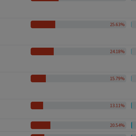
25.63%
24.18%
15.79%
13.11%
20.54%