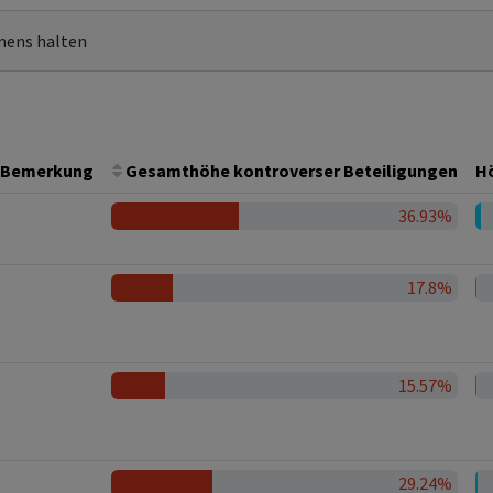
mens halten
Bemerkung
Gesamthöhe kontroverser Beteiligungen
Hö
36.93%
17.8%
15.57%
29.24%