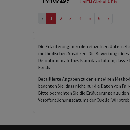
LU0115904467
UniEM Global A Dis
‹
1
2
3
4
5
6
›
Die Erläuterungen zu den einzelnen Unterneh
methodischen Ansätzen. Die Bewertung eines 
Definitionen ab. Dies kann dazu führen, dass
Fonds.
Detaillierte Angaben zu den einzelnen Methodi
beachten Sie, dass nicht nur die Daten von F
Bitte betrachten Sie die Erläuterungen zu d
Veröffentlichungsdatums der Quelle. Wir streb