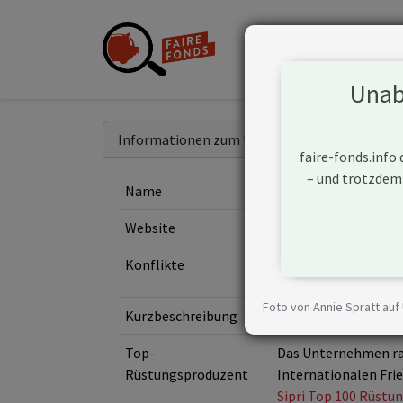
Unabh
Informationen zum Unternehmen
faire-fonds.info
– und trotzdem
Name
Hanwha Aerospace Co
Website
https://www.hanwha
Konflikte
Foto von Annie Spratt auf
Kurzbeschreibung
Hanwha Aerospace (
Top-
Das Unternehmen ran
Rüstungsproduzent
Internationalen Fri
Sipri Top 100 Rüstu