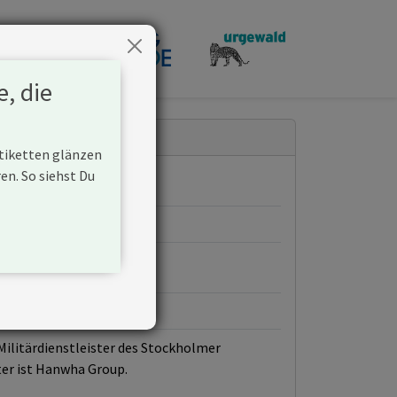
penden
e, die
Etiketten glänzen
n. So siehst Du
rn.
Militärdienstleister des Stockholmer
ter ist Hanwha Group.