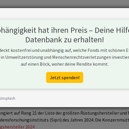
Fonds
Unternehmen
Hintergrund
Methodik
Blog
S
ängigkeit hat ihren Preis – Deine Hilf
Datenbank zu erhalten!
 deckt kostenfrei und unabhängig auf, welche Fonds mit schönen 
 in Umweltzerstörung und Menschenrechtsverletzungen investiere
. Ltd.
auf einen Blick, woher deine Rendite kommt.
-security.com/en/
Jetzt spenden!
 Unsplash
ehemals Hanwha Techwin) ist ein südkoreanischer Rüstungskonze
giert auf Rang 21 der Liste der größten Rüstungshersteller und 
edensforschungsinstituts (Sipri) des Jahres 2024. Die Konzernmut
ngshersteller 2024