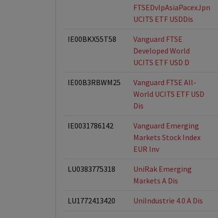
FTSEDvlpAsiaPacexJpn
UCITS ETF USDDis
IE00BKX55T58
Vanguard FTSE
Developed World
UCITS ETF USD D
IE00B3RBWM25
Vanguard FTSE All-
World UCITS ETF USD
Dis
IE0031786142
Vanguard Emerging
Markets Stock Index
EUR Inv
LU0383775318
UniRak Emerging
Markets A Dis
LU1772413420
UniIndustrie 4.0 A Dis