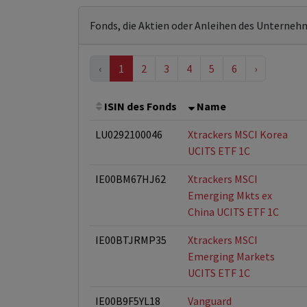
Fonds, die Aktien oder Anleihen des Unterneh
‹
1
2
3
4
5
6
›
ISIN des Fonds
Name
LU0292100046
Xtrackers MSCI Korea
UCITS ETF 1C
IE00BM67HJ62
Xtrackers MSCI
Emerging Mkts ex
China UCITS ETF 1C
IE00BTJRMP35
Xtrackers MSCI
Emerging Markets
UCITS ETF 1C
IE00B9F5YL18
Vanguard