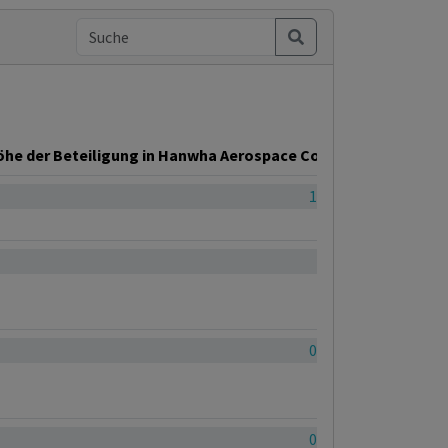
he der Beteiligung in Hanwha Aerospace Co. Ltd.
1.35%
0.3%
0.23%
0.55%