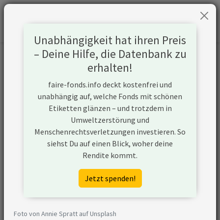
Unabhängigkeit hat ihren Preis
– Deine Hilfe, die Datenbank zu
Informationen zum Unternehmen
erhalten!
faire-fonds.info deckt kostenfrei und
Name
Harbin Electric Corp Jiamusi
unabhängig auf, welche Fonds mit schönen
Electric Machine Co Ltd
Etiketten glänzen – und trotzdem in
Umweltzerstörung und
Website
https://www.jemlc.com/
Menschenrechtsverletzungen investieren. So
siehst Du auf einen Blick, woher deine
Konflikte
Rendite kommt.
Kurzbeschreibung
Harbin Electric Corp Jiamusi
Jetzt spenden!
Electric Machine Co Ltd ist ein
Unternehmen aus China, das (ggf.
über Tochtergesellschaften) im
Foto von Annie Spratt auf Unsplash
Kohlesektor aktiv ist und z.B. die