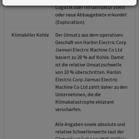
Logistik oder Infrastruktur stellt
oder neue Abbaugebiete erkundet
(Exploration).
Klimakiller Kohle
Der Umsatz aus dem operativen
Geschäft von Harbin Electric Corp
Jiamusi Electric Machine Co Ltd
basiert zu 20 % auf Kohle. Damit
ist die relative Umsatzschwelle
von 10 % überschritten. Harbin
Electric Corp Jiamusi Electric
Machine Co Ltd zählt daher zu den
Unternehmen, die die
Klimakatastrophe eklatant
verschärfen.
Alle Angaben sowie absolute und
relative Schwellenwerte laut der