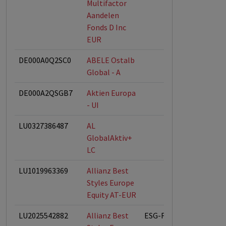
Multifactor
Aandelen
Fonds D Inc
EUR
DE000A0Q2SC0
ABELE Ostalb
Global - A
DE000A2QSGB7
Aktien Europa
- UI
LU0327386487
AL
GlobalAktiv+
LC
LU1019963369
Allianz Best
Styles Europe
Equity AT-EUR
LU2025542882
Allianz Best
ESG-Fonds