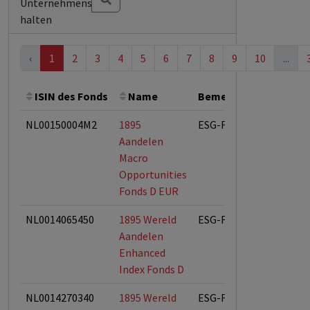
Unternehmens
halten
‹
1
2
3
4
5
6
7
8
9
10
...
ISIN des Fonds
Name
Bemerkung
Gesamt
NL00150004M2
1895
ESG-Fonds
Aandelen
Macro
Opportunities
Fonds D EUR
NL0014065450
1895 Wereld
ESG-Fonds
Aandelen
Enhanced
Index Fonds D
NL0014270340
1895 Wereld
ESG-Fonds