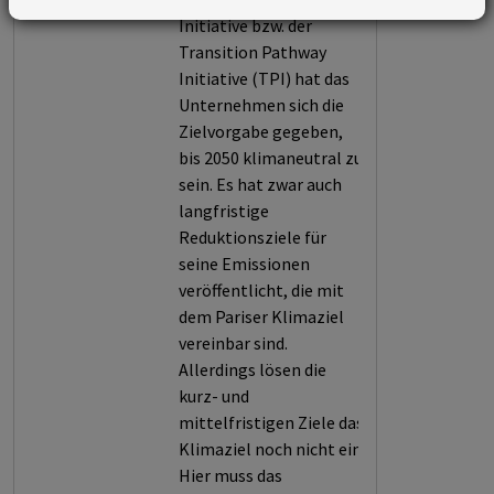
Initiative bzw. der
Transition Pathway
Initiative (TPI) hat das
Unternehmen sich die
Zielvorgabe gegeben,
bis 2050 klimaneutral zu
sein. Es hat zwar auch
langfristige
Reduktionsziele für
seine Emissionen
veröffentlicht, die mit
dem Pariser Klimaziel
vereinbar sind.
Allerdings lösen die
kurz- und
mittelfristigen Ziele das
Klimaziel noch nicht ein.
Hier muss das