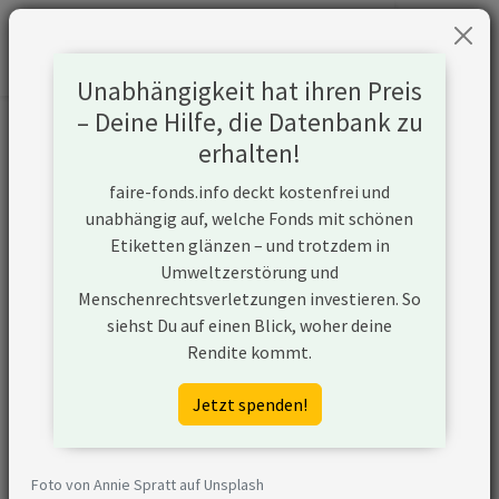
Unabhängigkeit hat ihren Preis
– Deine Hilfe, die Datenbank zu
Informationen zum Unternehmen
erhalten!
faire-fonds.info deckt kostenfrei und
Name
Holcim Ltd
unabhängig auf, welche Fonds mit schönen
Etiketten glänzen – und trotzdem in
Website
https://www.holcim.com
Umweltzerstörung und
Menschenrechtsverletzungen investieren. So
Konflikte
siehst Du auf einen Blick, woher deine
Rendite kommt.
Top-Emittent
Holcim Ltd. ist einer der
von
größten Emittenten
Jetzt spenden!
Treibhausgasen
von Treibhausgasen
weltweit.
Nach den Daten der
Foto von Annie Spratt auf Unsplash
Climate Action 100+