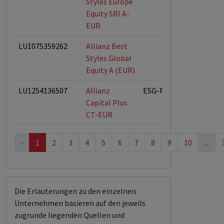
Styles Europe
Equity SRI A-
EUR
LU1075359262
Allianz Best
Styles Global
Equity A (EUR)
LU1254136507
Allianz
ESG-Fonds
Capital Plus
CT-EUR
‹
1
2
3
4
5
6
7
8
9
10
...
Die Erläuterungen zu den einzelnen
Unternehmen basieren auf den jeweils
zugrunde liegenden Quellen und