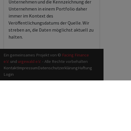
Unternehmen und die Kennzeichnung der
Unternehmen in einem Portfolio daher
immer im Kontext des
Veröffentlichungsdatums der Quelle. Wir
streben an, die Daten möglichst aktuell zu
halten.
Ein gemeinsames Projekt von ©
Facing Finance
e.V.
und
urgewald e.V.
- Alle Rechte vorbehalten
Kontakt
Impressum
Datenschutzerklärung
Haftung
Login