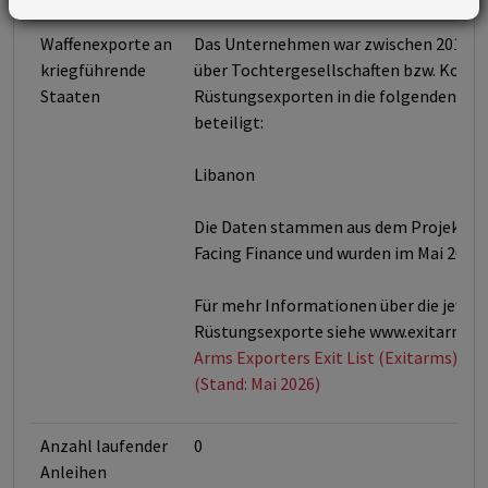
Waffenexporte an
Das Unternehmen war zwischen 2017 un
kriegführende
über Tochtergesellschaften bzw. Konso
Staaten
Rüstungsexporten in die folgenden Kon
beteiligt:
Libanon
Die Daten stammen aus dem Projekt Ex
Facing Finance und wurden im Mai 2026 v
Für mehr Informationen über die jeweil
Rüstungsexporte siehe www.exitarms.o
Arms Exporters Exit List (Exitarms) von
(Stand: Mai 2026)
Anzahl laufender
0
Anleihen