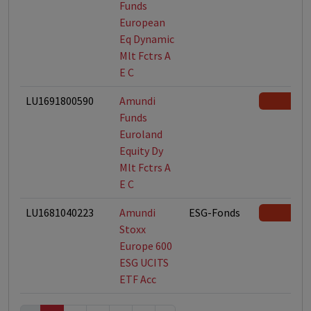
Funds
European
Eq Dynamic
Mlt Fctrs A
E C
LU1691800590
Amundi
Funds
Euroland
Equity Dy
Mlt Fctrs A
E C
LU1681040223
Amundi
ESG-Fonds
Stoxx
Europe 600
ESG UCITS
ETF Acc