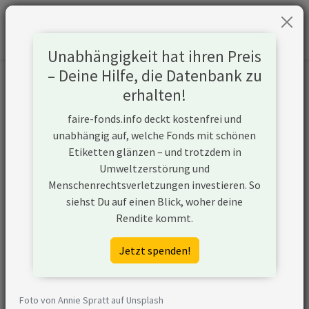
Unabhängigkeit hat ihren Preis
– Deine Hilfe, die Datenbank zu
Informationen zum Unternehmen
erhalten!
faire-fonds.info deckt kostenfrei und
Name
Iveco Group
unabhängig auf, welche Fonds mit schönen
Etiketten glänzen – und trotzdem in
Website
https://www.ivecogroup.com/group/ab
Umweltzerstörung und
Menschenrechtsverletzungen investieren. So
Konflikte
siehst Du auf einen Blick, woher deine
Rendite kommt.
Kurzbeschreibung
Die Iveco Group ist ein globaler Fahrze
Hauptsitz in Turin, Italien. Als Gruppe 
Jetzt spenden!
produziert das Unternehmen leichte, m
schwere Nutzfahrzeuge, Motoren und
Spezialfahrzeuge, unter anderem für d
Foto von Annie Spratt auf Unsplash
Verteidigungssektor.