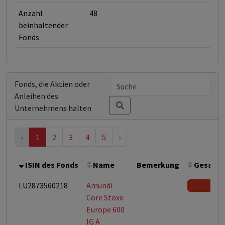
Anzahl
48
beinhaltender
Fonds
Fonds, die Aktien oder
Anleihen des
Unternehmens halten
‹
1
2
3
4
5
›
ISIN des Fonds
Name
Bemerkung
Gesamth
LU2873560218
Amundi
Core Stoxx
Europe 600
IG A