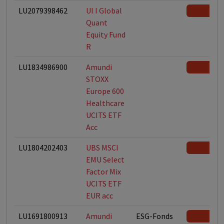
LU2079398462
UI I Global
Quant
Equity Fund
R
LU1834986900
Amundi
STOXX
Europe 600
Healthcare
UCITS ETF
Acc
LU1804202403
UBS MSCI
EMU Select
Factor Mix
UCITS ETF
EUR acc
LU1691800913
Amundi
ESG-Fonds