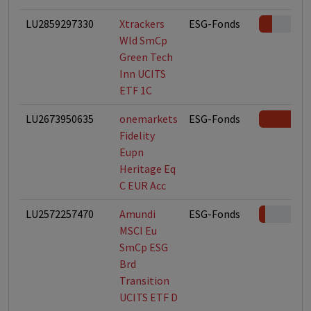
LU2859297330
Xtrackers
ESG-Fonds
Wld SmCp
Green Tech
Inn UCITS
ETF 1C
LU2673950635
onemarkets
ESG-Fonds
Fidelity
Eupn
Heritage Eq
C EUR Acc
LU2572257470
Amundi
ESG-Fonds
MSCI Eu
SmCp ESG
Brd
Transition
UCITS ETF D