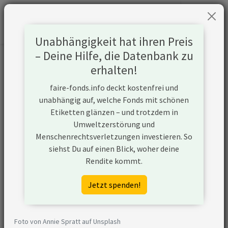
Unabhängigkeit hat ihren Preis
– Deine Hilfe, die Datenbank zu
Informationen zum Unternehmen
erhalten!
faire-fonds.info deckt kostenfrei und
Name
KKR & Co Inc
unabhängig auf, welche Fonds mit schönen
Etiketten glänzen – und trotzdem in
Website
https://www.kkr.com
Umweltzerstörung und
Menschenrechtsverletzungen investieren. So
Konflikte
siehst Du auf einen Blick, woher deine
Rendite kommt.
Kurzbeschreibung
KKR & Co Inc ist ein
Unternehmen aus den
Jetzt spenden!
USA, das den Ausbau
von
Transportinfrastruktur
Foto von Annie Spratt auf Unsplash
für Öl und Gas plant