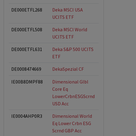
DE000ETFL268
Deka MSCI USA
UCITS ETF
DE000ETFL508
Deka MSCI World
UCITS ETF
DE000ETFL631
Deka S&P 500 UCITS
ETF
DE0008474669
DekaSpezial CF
IE00B8DMPF88
Dimensional Glbl
ESG-Fonds
Core Eq
LowerCrbnESGScrnd
USD Acc
IE0004AHP0R3
Dimensional World
ESG-Fonds
Eq Lower Crbn ESG
Scrnd GBP Acc