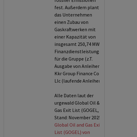
fossiler Emissionen
fest. Außerdem plant
das Unternehmen
einen Zubau von
Gaskraftwerken mit
einer Kapazität von
insgesamt 250,74 MW.
Finanzdienstleistungen
für die Gruppe (z.T.
Ausgabe von Anleihen):
Kkr Group Finance Co VI
Llc (laufende Anleihen).
Alle Daten laut der
urgewald Global Oil &
Gas Exit List (GOGEL,
Stand: November 2025).
Global Oil and Gas Exit
List (GOGEL) von