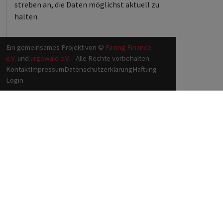
streben an, die Daten möglichst aktuell zu
halten.
Ein gemeinsames Projekt von ©
Facing Finance
e.V.
und
urgewald e.V.
- Alle Rechte vorbehalten
Kontakt
Impressum
Datenschutzerklärung
Haftung
Login