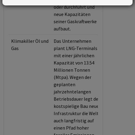
oder durchführt und
neue Kapazitäten
seiner Gaskraftwerke
aufbaut.
Klimakiller Öl und
Das Unternehmen
Gas
plant LNG-Terminals
mit einer jährlichen
Kapazität von 13.54
Millionen Tonnen
(Mtpa). Wegen der
geplanten
jahrzehntelangen
Betriebsdauer legt der
kostspielige Bau neuer
Infrastruktur die Welt
auch langfristig auf
einen Pfad hoher