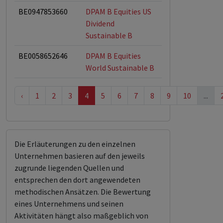
BE0947853660
DPAM B Equities US
ESG-Fonds
Dividend
Sustainable B
BE0058652646
DPAM B Equities
ESG-Fonds
World Sustainable B
‹
1
2
3
4
5
6
7
8
9
10
...
Die Erläuterungen zu den einzelnen
Unternehmen basieren auf den jeweils
zugrunde liegenden Quellen und
entsprechen den dort angewendeten
methodischen Ansätzen. Die Bewertung
eines Unternehmens und seinen
Aktivitäten hängt also maßgeblich von