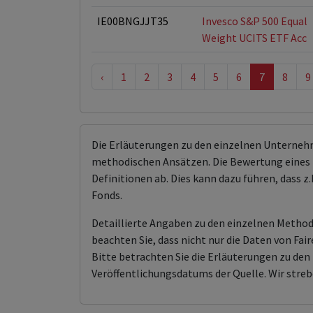
IE00BNGJJT35
Invesco S&P 500 Equal
Weight UCITS ETF Acc
‹
1
2
3
4
5
6
7
8
9
Die Erläuterungen zu den einzelnen Unterneh
methodischen Ansätzen. Die Bewertung eines 
Definitionen ab. Dies kann dazu führen, dass
Fonds.
Detaillierte Angaben zu den einzelnen Methodi
beachten Sie, dass nicht nur die Daten von F
Bitte betrachten Sie die Erläuterungen zu d
Veröffentlichungsdatums der Quelle. Wir streb