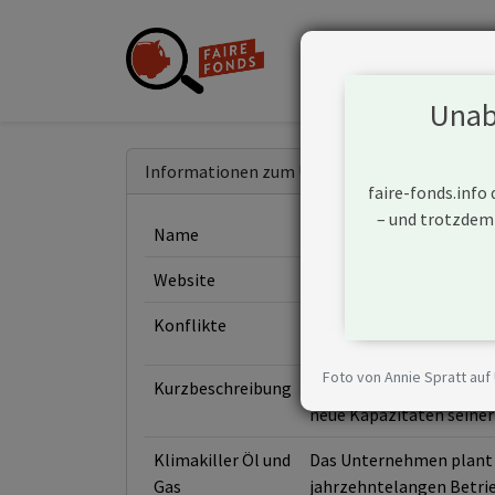
Unabh
Informationen zum Unternehmen
faire-fonds.info
– und trotzdem
Name
KKR & Co Inc
Website
https://www.kkr.com
Konflikte
Foto von Annie Spratt auf
Kurzbeschreibung
KKR & Co Inc ist ein Unt
neue Kapazitäten seiner
Klimakiller Öl und
Das Unternehmen plant L
Gas
jahrzehntelangen Betrieb