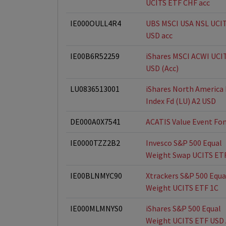
UCITS ETF CHF acc
IE000OULL4R4
UBS MSCI USA NSL UCI
USD acc
IE00B6R52259
iShares MSCI ACWI UCI
USD (Acc)
LU0836513001
iShares North America 
Index Fd (LU) A2 USD
DE000A0X7541
ACATIS Value Event Fo
IE0000TZZ2B2
Invesco S&P 500 Equal
Weight Swap UCITS ETF
IE00BLNMYC90
Xtrackers S&P 500 Equa
Weight UCITS ETF 1C
IE000MLMNYS0
iShares S&P 500 Equal
Weight UCITS ETF USD