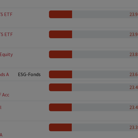
TS ETF
23.
TS ETF
23.
Equity
23.
nds A
ESG-Fonds
23.
23.
 Acc
l
23.
23.
 A