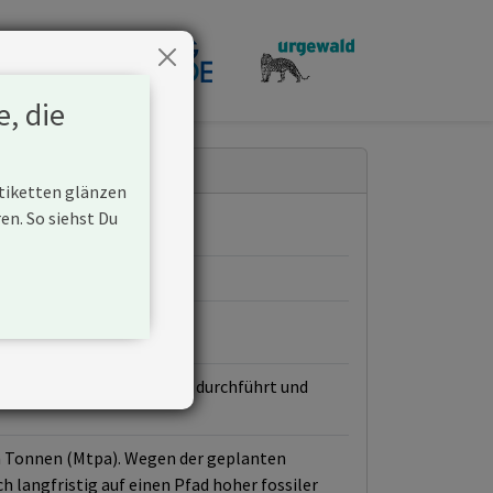
penden
e, die
Etiketten glänzen
n. So siehst Du
für Öl und Gas plant oder durchführt und
n Tonnen (Mtpa). Wegen der geplanten
h langfristig auf einen Pfad hoher fossiler