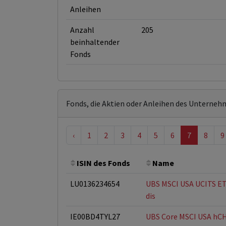
Anleihen
Anzahl
205
beinhaltender
Fonds
Fonds, die Aktien oder Anleihen des Unterneh
‹
1
2
3
4
5
6
7
8
9
ISIN des Fonds
Name
LU0136234654
UBS MSCI USA UCITS E
dis
IE00BD4TYL27
UBS Core MSCI USA hC