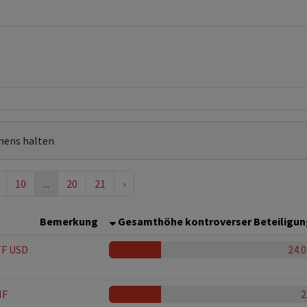
mens halten
10
...
20
21
›
Bemerkung
Gesamthöhe kontroverser Beteiligu
TF USD
24.
HF