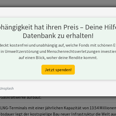
Fonds
Unternehmen
Hintergrund
Methodik
Blog
S
ängigkeit hat ihren Preis – Deine Hilf
Datenbank zu erhalten!
 deckt kostenfrei und unabhängig auf, welche Fonds mit schönen 
 in Umweltzerstörung und Menschenrechtsverletzungen investiere
auf einen Blick, woher deine Rendite kommt.
Jetzt spenden!
 Unsplash
ernehmen aus den USA, das den Ausbau von Transportinfrastruktur 
 Gaskraftwerke aufbaut.
NG-Terminals mit einer jährlichen Kapazität von 13.54 Millione
sdauer legt der kostspielige Bau neuer Infrastruktur die Welt auc