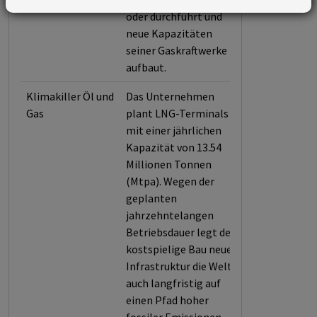
oder durchführt und
neue Kapazitäten
seiner Gaskraftwerke
aufbaut.
Klimakiller Öl und
Das Unternehmen
Gas
plant LNG-Terminals
mit einer jährlichen
Kapazität von 13.54
Millionen Tonnen
(Mtpa). Wegen der
geplanten
jahrzehntelangen
Betriebsdauer legt der
kostspielige Bau neuer
Infrastruktur die Welt
auch langfristig auf
einen Pfad hoher