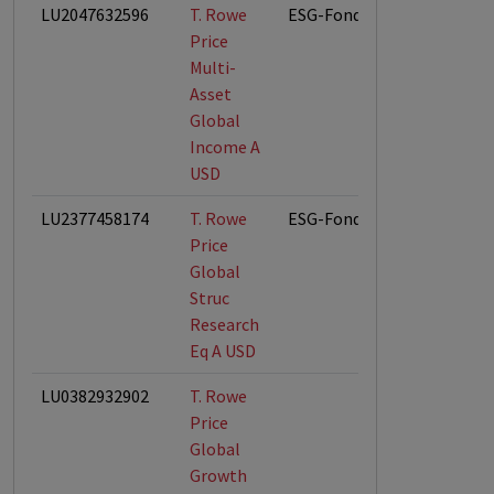
LU2047632596
T. Rowe
ESG-Fonds
Price
Multi-
Asset
Global
Income A
USD
LU2377458174
T. Rowe
ESG-Fonds
Price
Global
Struc
Research
Eq A USD
LU0382932902
T. Rowe
Price
Global
Growth