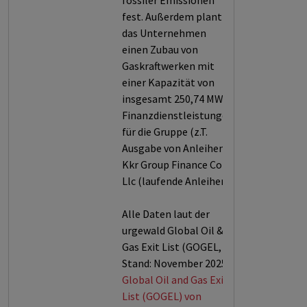
fossiler Emissionen
fest. Außerdem plant
das Unternehmen
einen Zubau von
Gaskraftwerken mit
einer Kapazität von
insgesamt 250,74 MW.
Finanzdienstleistungen
für die Gruppe (z.T.
Ausgabe von Anleihen):
Kkr Group Finance Co VI
Llc (laufende Anleihen).
Alle Daten laut der
urgewald Global Oil &
Gas Exit List (GOGEL,
Stand: November 2025).
Global Oil and Gas Exit
List (GOGEL) von