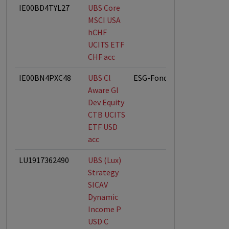
IE00BD4TYL27
UBS Core
MSCI USA
hCHF
UCITS ETF
CHF acc
IE00BN4PXC48
UBS Cl
ESG-Fonds
Aware Gl
Dev Equity
CTB UCITS
ETF USD
acc
LU1917362490
UBS (Lux)
Strategy
SICAV
Dynamic
Income P
USD C