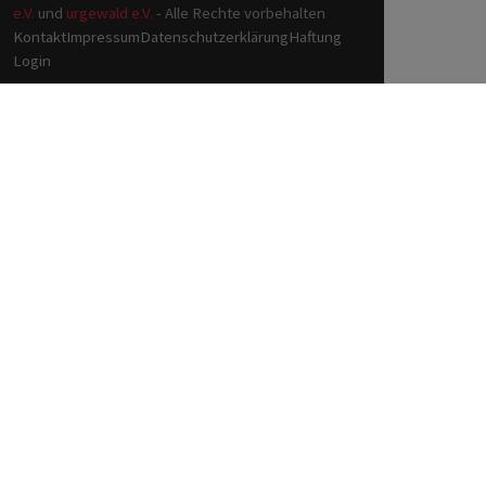
e.V.
und
urgewald e.V.
- Alle Rechte vorbehalten
Kontakt
Impressum
Datenschutzerklärung
Haftung
Login