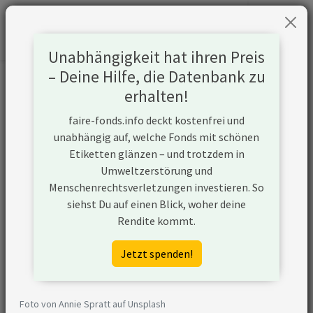
Unabhängigkeit hat ihren Preis
– Deine Hilfe, die Datenbank zu
Informationen zum Unternehmen
erhalten!
faire-fonds.info deckt kostenfrei und
Name
KKR & Co Inc
unabhängig auf, welche Fonds mit schönen
Etiketten glänzen – und trotzdem in
Website
https://www.kkr.com
Umweltzerstörung und
Menschenrechtsverletzungen investieren. So
Konflikte
siehst Du auf einen Blick, woher deine
Rendite kommt.
Kurzbeschreibung
KKR & Co Inc ist ein
Unternehmen aus den
Jetzt spenden!
USA, das den Ausbau
von
Transportinfrastruktur
Foto von Annie Spratt auf Unsplash
für Öl und Gas plant