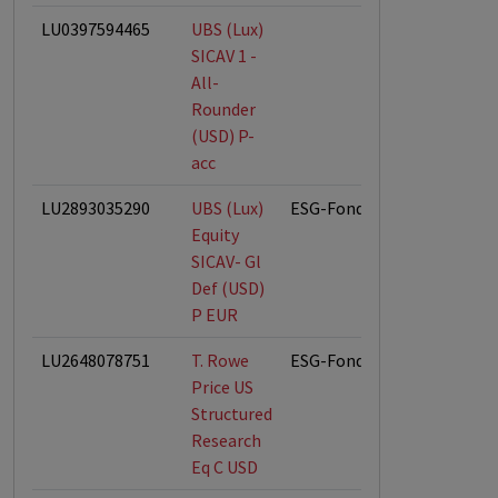
LU0397594465
UBS (Lux)
SICAV 1 -
All-
Rounder
(USD) P-
acc
LU2893035290
UBS (Lux)
ESG-Fonds
Equity
SICAV- Gl
Def (USD)
P EUR
LU2648078751
T. Rowe
ESG-Fonds
Price US
Structured
Research
Eq C USD