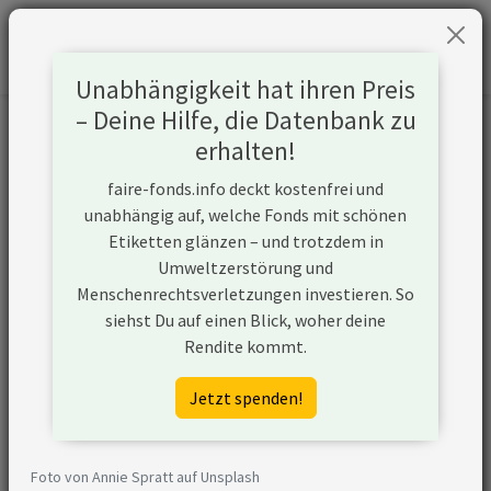
Unabhängigkeit hat ihren Preis
– Deine Hilfe, die Datenbank zu
Informationen zum Unternehmen
erhalten!
faire-fonds.info deckt kostenfrei und
Name
Kongsberg Gruppen
unabhängig auf, welche Fonds mit schönen
Etiketten glänzen – und trotzdem in
Website
https://www.kongsberg.com/investor-
Umweltzerstörung und
relations/kongsberg-investment-
Menschenrechtsverletzungen investieren. So
case/
siehst Du auf einen Blick, woher deine
Rendite kommt.
Konflikte
Jetzt spenden!
Waffenexporte
Das Unternehmen war zwischen 2017
an
und 2025 direkt, über
kriegführende
Tochtergesellschaften bzw.
Foto von Annie Spratt auf Unsplash
Staaten
Konsortien an Rüstungsexporten in