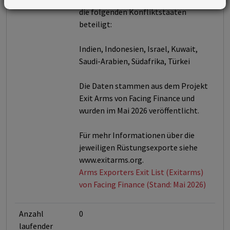
die folgenden Konfliktstaaten
beteiligt:
Indien, Indonesien, Israel, Kuwait,
Saudi-Arabien, Südafrika, Türkei
Die Daten stammen aus dem Projekt
Exit Arms von Facing Finance und
wurden im Mai 2026 veröffentlicht.
Für mehr Informationen über die
jeweiligen Rüstungsexporte siehe
www.exitarms.org.
Arms Exporters Exit List (Exitarms)
von Facing Finance (Stand: Mai 2026)
Anzahl
0
laufender