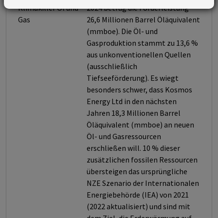
Klimakiller Öl und
2024 betrug die Förderleistung
Gas
26,6 Millionen Barrel Öläquivalent
(mmboe). Die Öl- und
Gasproduktion stammt zu 13,6 %
aus unkonventionellen Quellen
(ausschließlich
Tiefseeförderung). Es wiegt
besonders schwer, dass Kosmos
Energy Ltd in den nächsten
Jahren 18,3 Millionen Barrel
Öläquivalent (mmboe) an neuen
Öl- und Gasressourcen
erschließen will. 10 % dieser
zusätzlichen fossilen Ressourcen
übersteigen das ursprüngliche
NZE Szenario der Internationalen
Energiebehörde (IEA) von 2021
(2022 aktualisiert) und sind mit