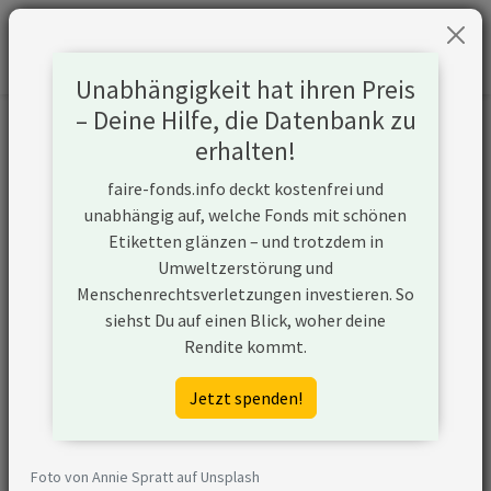
Unabhängigkeit hat ihren Preis
– Deine Hilfe, die Datenbank zu
Informationen zum Unternehmen
erhalten!
faire-fonds.info deckt kostenfrei und
Name
Kosmos Energy Ltd
unabhängig auf, welche Fonds mit schönen
Etiketten glänzen – und trotzdem in
Website
https://www.kosmosenergy.com
Umweltzerstörung und
Menschenrechtsverletzungen investieren. So
Konflikte
siehst Du auf einen Blick, woher deine
Rendite kommt.
Kurzbeschreibung
Kosmos Energy Ltd ist ein
Unternehmen aus den USA, das in
Jetzt spenden!
der Öl- und Gasförderung aktiv ist
und unkonventionelle
Fördermethoden nutzt.
Foto von Annie Spratt auf Unsplash