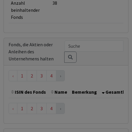
Anzahl
38
beinhaltender
Fonds
Fonds, die Aktien oder
Anleihen des
Unternehmens halten
‹
1
2
3
4
›
ISIN des Fonds
Name
Bemerkung
Gesamthöhe 
‹
1
2
3
4
›