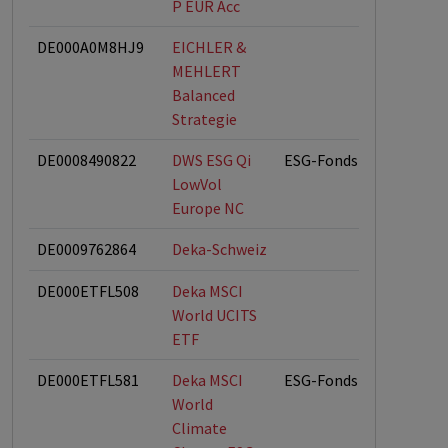
P EUR Acc
DE000A0M8HJ9
EICHLER &
MEHLERT
Balanced
Strategie
DE0008490822
DWS ESG Qi
ESG-Fonds
LowVol
Europe NC
DE0009762864
Deka-Schweiz
DE000ETFL508
Deka MSCI
World UCITS
ETF
DE000ETFL581
Deka MSCI
ESG-Fonds
World
Climate