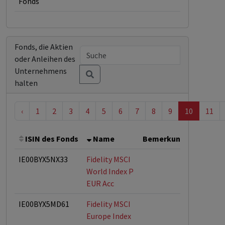
Fonds
Fonds, die Aktien
oder Anleihen des
Unternehmens
halten
‹
1
2
3
4
5
6
7
8
9
10
11
ISIN des Fonds
Name
Bemerkung
Gesamt
IE00BYX5NX33
Fidelity MSCI
World Index P
EUR Acc
IE00BYX5MD61
Fidelity MSCI
Europe Index