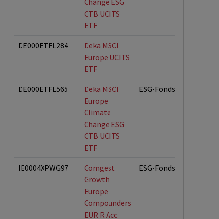
Change ESG
CTB UCITS
ETF
DE000ETFL284
Deka MSCI
Europe UCITS
ETF
DE000ETFL565
Deka MSCI
ESG-Fonds
Europe
Climate
Change ESG
CTB UCITS
ETF
IE0004XPWG97
Comgest
ESG-Fonds
Growth
Europe
Compounders
EUR R Acc