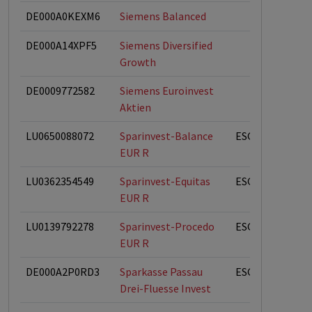
DE000A0KEXM6
Siemens Balanced
DE000A14XPF5
Siemens Diversified
Growth
DE0009772582
Siemens Euroinvest
Aktien
LU0650088072
Sparinvest-Balance
ESG-Fonds
EUR R
LU0362354549
Sparinvest-Equitas
ESG-Fonds
EUR R
LU0139792278
Sparinvest-Procedo
ESG-Fonds
EUR R
DE000A2P0RD3
Sparkasse Passau
ESG-Fonds
Drei-Fluesse Invest