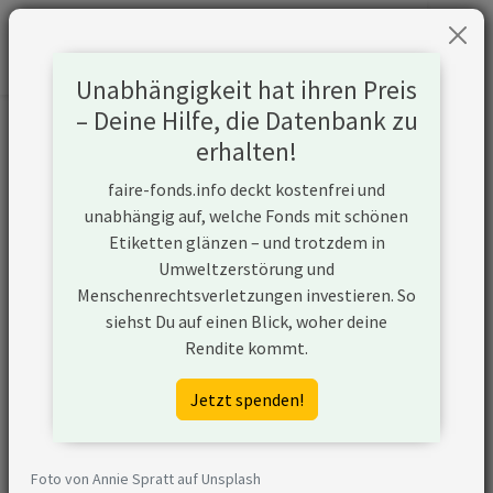
Unabhängigkeit hat ihren Preis
– Deine Hilfe, die Datenbank zu
Informationen zum Unternehmen
erhalten!
faire-fonds.info deckt kostenfrei und
Name
Lindt & Sprungli AG
unabhängig auf, welche Fonds mit schönen
Etiketten glänzen – und trotzdem in
Website
https://www.lindt-
Umweltzerstörung und
spruengli.com/
Menschenrechtsverletzungen investieren. So
siehst Du auf einen Blick, woher deine
Konflikte
Rendite kommt.
Kurzbeschreibung
Lindt & Sprungli ist ein
Jetzt spenden!
Schweizer Chocolatier, der
seine Produkte weltweit in
über 120 Ländern vertreibt.
Foto von Annie Spratt auf Unsplash
Seine Hauptmarke ist Lindt,