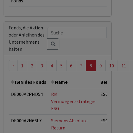
Fonds
Fonds, die Aktien
oder Anleihen des
Unternehmens
halten
‹
1
2
3
4
5
6
7
8
9
10
11
ISIN des Fonds
Name
Bemerkung
DE000A2PND54
RM
ESG-Fonds
Vermoegensstrategie
ESG
DE000A2N66L7
Siemens Absolute
ESG-Fonds
Return