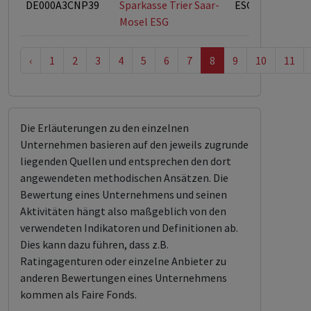
DE000A3CNP39
Sparkasse Trier Saar-
ESG-Fonds
Mosel ESG
‹
1
2
3
4
5
6
7
8
9
10
11
Die Erläuterungen zu den einzelnen
Unternehmen basieren auf den jeweils zugrunde
liegenden Quellen und entsprechen den dort
angewendeten methodischen Ansätzen. Die
Bewertung eines Unternehmens und seinen
Aktivitäten hängt also maßgeblich von den
verwendeten Indikatoren und Definitionen ab.
Dies kann dazu führen, dass z.B.
Ratingagenturen oder einzelne Anbieter zu
anderen Bewertungen eines Unternehmens
kommen als Faire Fonds.