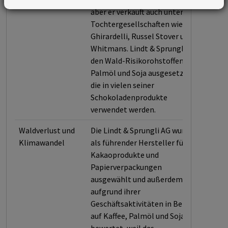
aber er verkauft auch unter
Tochtergesellschaften wie
Ghirardelli, Russel Stover und
Whitmans. Lindt & Sprungli ist
den Wald-Risikorohstoffen
Palmöl und Soja ausgesetzt,
die in vielen seiner
Schokoladenprodukte
verwendet werden.
Waldverlust und
Die Lindt & Sprungli AG wurde
Klimawandel
als führender Hersteller für
Kakaoprodukte und
Papierverpackungen
ausgewählt und außerdem
aufgrund ihrer
Geschäftsaktivitäten in Bezug
auf Kaffee, Palmöl und Soja