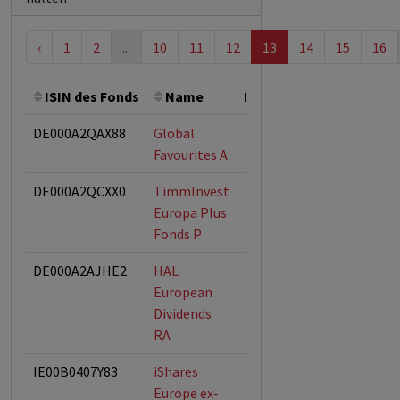
‹
1
2
...
10
11
12
13
14
15
16
ISIN des Fonds
Name
Bemerkung
Gesamth
DE000A2QAX88
Global
Favourites A
DE000A2QCXX0
TimmInvest
Europa Plus
Fonds P
DE000A2AJHE2
HAL
European
Dividends
RA
IE00B0407Y83
iShares
Europe ex-