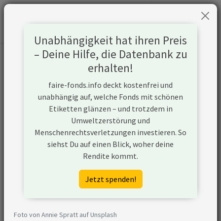
Unabhängigkeit hat ihren Preis
– Deine Hilfe, die Datenbank zu
Informationen zum Unternehmen
erhalten!
faire-fonds.info deckt kostenfrei und
Name
L'Oreal Groupe
unabhängig auf, welche Fonds mit schönen
Etiketten glänzen – und trotzdem in
Website
https://www.loreal.com/en/group/
Umweltzerstörung und
Menschenrechtsverletzungen investieren. So
Konflikte
siehst Du auf einen Blick, woher deine
Rendite kommt.
Kurzbeschreibung
Die L'Oréal-Gruppe ist ein
französisches
Jetzt spenden!
Kosmetikunternehmen, das in 150
Ländern präsent ist und eine breite
Palette von Produkten in den
Foto von Annie Spratt auf Unsplash
Bereichen Make-up, Hautpflege,