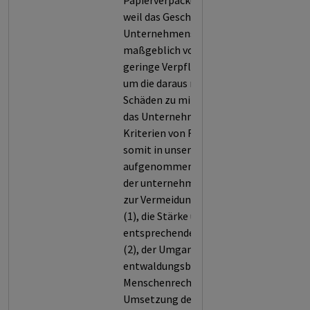
Papierverpackungen bewertet,
weil das Geschäftsmodell des
Unternehmens die Entwaldung
maßgeblich vorantreibt und es zu
geringe Verpflichtungen eingeht,
um die daraus resultierenden
Schäden zu minimieren. So erfüllt
das Unternehmen nur 50,4 % der
Kriterien von Forest 500 und wird
somit in unsere Datenbank
aufgenommen. Bewertet werden
der unternehmensweite Ansatz
zur Vermeidung von Entwaldung
(1), die Stärke und Reichweite der
entsprechenden Verpflichtungen
(2), der Umgang mit
entwaldungsbedingten
Menschenrechtsrisiken (3), die
Umsetzung der Verpflichtungen in