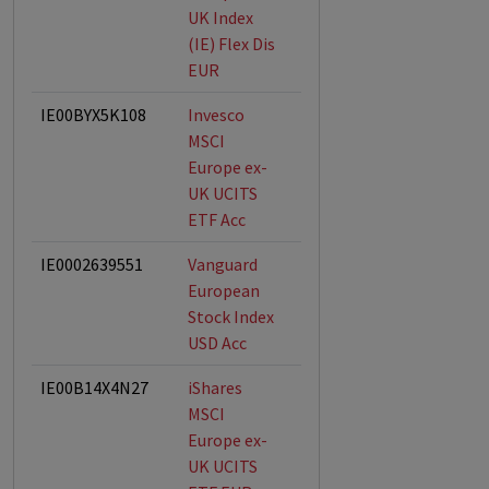
UK Index
(IE) Flex Dis
EUR
IE00BYX5K108
Invesco
MSCI
Europe ex-
UK UCITS
ETF Acc
IE0002639551
Vanguard
European
Stock Index
USD Acc
IE00B14X4N27
iShares
MSCI
Europe ex-
UK UCITS