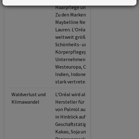
Haarpflege und Parfums anbietet.
Zu den Marken zählen Garnier,
Maybelline New York und Ralph
Lauren. L'Oréal ist einer der
weltweit größten Hersteller von
Schönheits- und
Körperpflegeprodukten. Das
Unternehmen ist besonders in
Westeuropa, China, Hongkong,
Indien, Indonesien und Brasilien
stark vertreten.
Waldverlust und
L'Oréal wird als führender
Klimawandel
Hersteller für Produkte auf Basis
von Palmöl ausgewählt und zudem
in Hinblick auf seine
Geschäftstätigkeiten in Bezug auf
Kakao, Soja und