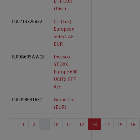
ETF EUR
(Dist)
LU0713326832
CT (Lux)
ESG-Fonds
European
Select AE
EUR
IE00B60SWW18
Invesco
STOXX
Europe 600
UCITS ETF
Acc
LU0399641637
Grand Cru
(EUR)
‹
1
2
...
10
11
12
13
14
15
16