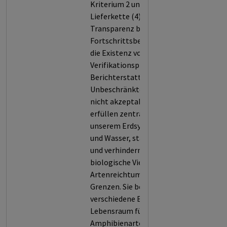
Kriterium 2 und 3 entlang der
Lieferkette (4) sowie die
Transparenz bei der
Fortschrittsberichterstattung und
die Existenz von
Verifikationsprozessen dieser
Berichterstattung (5).
Unbeschränkte Entwaldung ist
nicht akzeptabel, denn Wälder
erfüllen zentrale Funktionen in
unserem Erdsystem: Sie filtern Luft
und Wasser, stabilisieren das Klima
und verhindern Erosion. Ihre
biologische Vielfalt und ihr
Artenreichtum kennen keine
Grenzen. Sie beherbergen 60.000
verschiedene Baumarten und sind
Lebensraum für 80 % der
Amphibienarten, 75 % der