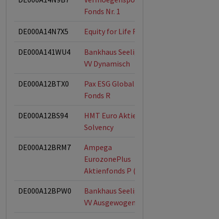
Fonds Nr. 1
DE000A14N7X5
Equity for Life R
DE000A141WU4
Bankhaus Seeliger
VV Dynamisch
DE000A12BTX0
Pax ESG Global
ESG-Fonds
Fonds R
DE000A12BS94
HMT Euro Aktien
Solvency
DE000A12BRM7
Ampega
EurozonePlus
Aktienfonds P (a)
DE000A12BPW0
Bankhaus Seeliger
VV Ausgewogen