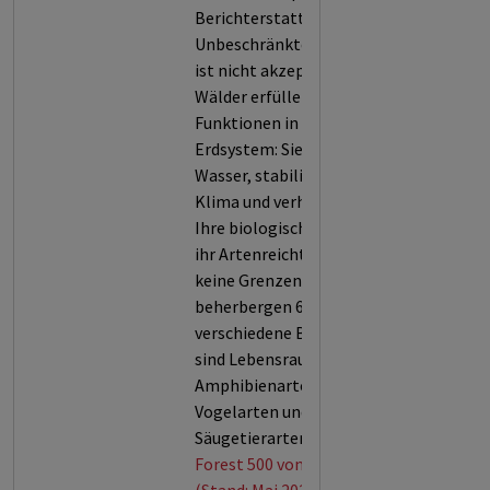
Berichterstattung (5).
Unbeschränkte Entwaldung
ist nicht akzeptabel, denn
Wälder erfüllen zentrale
Funktionen in unserem
Erdsystem: Sie filtern Luft und
Wasser, stabilisieren das
Klima und verhindern Erosion.
Ihre biologische Vielfalt und
ihr Artenreichtum kennen
keine Grenzen. Sie
beherbergen 60.000
verschiedene Baumarten und
sind Lebensraum für 80 % der
Amphibienarten, 75 % der
Vogelarten und 68 % der
Säugetierarten.
Forest 500 von Global Canopy