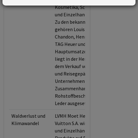
Kosmetika, Schmuck, Mode
und Einzelhandel umfassen.
Zu den bekannten Marken
gehören Louis Vuitton, Moët &
Chandon, Hennessy, Givenchy,
TAG Heuer und Dior. Die
Hauptumsatzquelle von LVMH
liegt in der Herstellung und
dem Verkauf von Bekleidung
und Reisegepäck, wodurch das
Unternehmen dem Risiko im
Zusammenhang mit der
Rohstoffbeschaffung von
Leder ausgesetzt ist.
Waldverlust und
LVMH Moet Hennessy Louis
Klimawandel
Vuitton S.A. wird als Hersteller
und Einzelhändler für