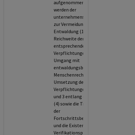
aufgenommen. Bewertet
werden der
unternehmensweite Ansatz
zur Vermeidung von
Entwaldung (1), die Stärke und
Reichweite der
entsprechenden
Verpflichtungen (2), der
Umgang mit
entwaldungsbedingten
Menschenrechtsrisiken (3), die
Umsetzung der
Verpflichtungen in Kriterium 2
und 3 entlang der Lieferkette
(4) sowie die Transparenz bei
der
Fortschrittsberichterstattung
und die Existenz von
Verifikationsprozessen dieser