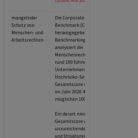
(Stand: Mai 2026)
mangelnder
Die Corporate Human Rights
Schutz von
Benchmark (CHRB,
Menschen- und
herausgegeben von der World
Arbeitsrechten
Benchmarking Alliance)
analysiert die
Menschenrechtsstandards von
rund 100 führenden
Unternehmen aus fünf
Hochrisiko-Sektoren. Der
Gesamtscore von LVMH betrug
im Jahr 2026 46,1 von
möglichen 100 Punkten.
Ein derart niedriger
Gesamtscore weist auf
unzureichende Regelungen
und Strukturen zum Schutz