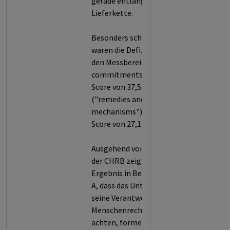
gerade entlang ihrer
Lieferkette.
Besonders schwerwiegend
waren die Defizite von LVMH in
den Messbereichen A ("policy
commitments") mit einem
Score von 37,5 und E
("remedies and grievance
mechanisms") mit einem
Score von 27,1 ausgeprägt.
Ausgehend von der Methodik
der CHRB zeigt das schlechte
Ergebnis in Bereich
A, dass das Unternehmen
seine Verantwortung,
Menschenrechtsstandards zu
achten, formell nicht klar