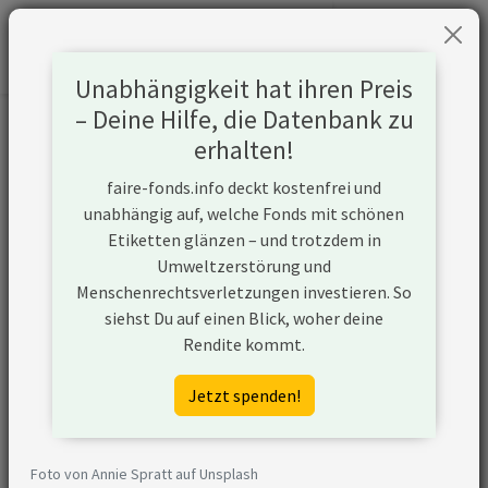
Unabhängigkeit hat ihren Preis
– Deine Hilfe, die Datenbank zu
Informationen zum Unternehmen
erhalten!
faire-fonds.info deckt kostenfrei und
Name
LVMH Moet Hennessy  Louis
unabhängig auf, welche Fonds mit schönen
Vuitton
Etiketten glänzen – und trotzdem in
Umweltzerstörung und
Website
https://www.lvmh.com/
Menschenrechtsverletzungen investieren. So
siehst Du auf einen Blick, woher deine
Konflikte
Rendite kommt.
Kurzbeschreibung
LVMH ist eine französische
Jetzt spenden!
Unternehmensgruppe im
Luxusgüterbereich, dessen
Geschäftsfelder Weine,
Foto von Annie Spratt auf Unsplash
Spirituosen, Parfums,