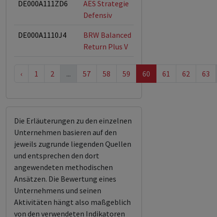
DE000A111ZD6
AES Strategie
Defensiv
DE000A1110J4
BRW Balanced
ESG-Fonds
Return Plus V
‹
1
2
...
57
58
59
60
61
62
63
Die Erläuterungen zu den einzelnen
Unternehmen basieren auf den
jeweils zugrunde liegenden Quellen
und entsprechen den dort
angewendeten methodischen
Ansätzen. Die Bewertung eines
Unternehmens und seinen
Aktivitäten hängt also maßgeblich
von den verwendeten Indikatoren