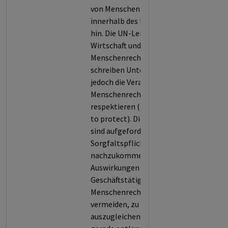
von Menschenrechten
innerhalb des Unternehmens
hin. Die UN-Leitprinzipien für
Wirtschaft und
Menschenrechte (UNGPs)
schreiben Unternehmen
jedoch die Verantwortung zu,
Menschenrechte zu
respektieren (responsibility
to protect). Die Unternehmen
sind aufgefordert, ihrer
Sorgfaltspflicht
nachzukommen, um negative
Auswirkungen ihrer
Geschäftstätigkeit auf
Menschenrechte zu
vermeiden, zu verringern oder
auszugleichen, auch und