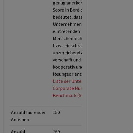
genug anerkennt. Der niedrige
Score in Bereich E wiederum
bedeutet, dass das
Unternehmen bei
eintretenden
Menschenrechtsverletzungen
bzw. -einschränkungen nur
unzureichend Abhilfe
verschafft und sich wenig
kooperativ und
lösungsorientiert zeigt.
Liste der Unternehmen der
Corporate Human Rights
Benchmark (Stand: Mai 2026)
Anzahl laufender
150
Anleihen
Anzahl
769