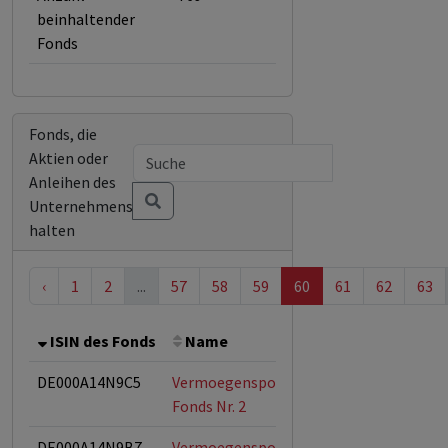
beinhaltender
Fonds
Fonds, die
Aktien oder
Anleihen des
Unternehmens
halten
‹
1
2
...
57
58
59
60
61
62
63
ISIN des Fonds
Name
Bemerkung
G
DE000A14N9C5
Vermoegenspooling
Fonds Nr. 2
DE000A14N9B7
Vermoegenspooling