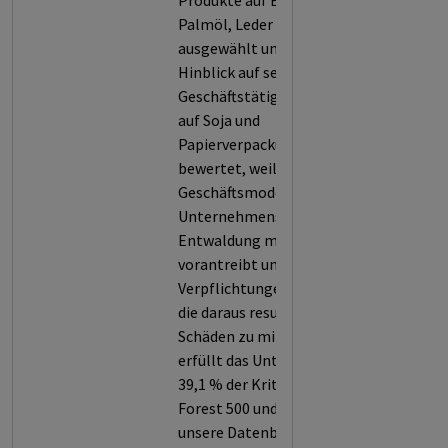
Produkte auf Basis von
Palmöl, Leder und Gummi
ausgewählt und zudem in
Hinblick auf seine
Geschäftstätigkeiten in Bezug
auf Soja und
Papierverpackungen
bewertet, weil das
Geschäftsmodell des
Unternehmens die
Entwaldung maßgeblich
vorantreibt und es zu geringe
Verpflichtungen eingeht, um
die daraus resultierenden
Schäden zu minimieren. So
erfüllt das Unternehmen nur
39,1 % der Kriterien von
Forest 500 und wird somit in
unsere Datenbank