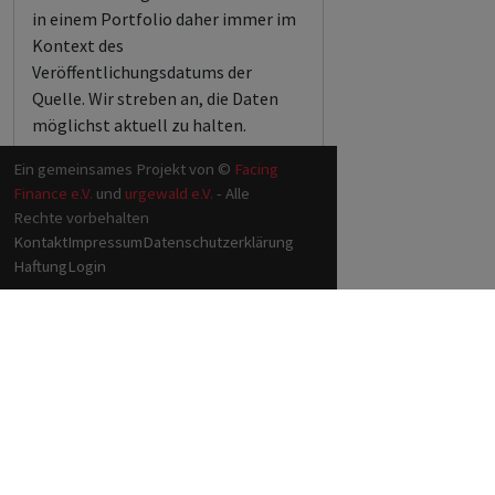
in einem Portfolio daher immer im
Kontext des
Veröffentlichungsdatums der
Quelle. Wir streben an, die Daten
möglichst aktuell zu halten.
Ein gemeinsames Projekt von ©
Facing
Finance e.V.
und
urgewald e.V.
- Alle
Rechte vorbehalten
Kontakt
Impressum
Datenschutzerklärung
Haftung
Login