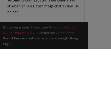
Veröffentlichungsdatums der Quelle. Wir
streben an, die Daten möglichst aktuell zu
halten.
Ein gemeinsames Projekt von ©
Facing Finance
e.V.
und
urgewald e.V.
- Alle Rechte vorbehalten
Kontakt
Impressum
Datenschutzerklärung
Haftung
Login