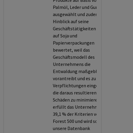
Produkte auf Basis von
Palmöl, Leder und Gummi
ausgewählt und zudem in
Hinblick auf seine
Geschäftstätigkeiten in Bezug
auf Soja und
Papierverpackungen
bewertet, weil das
Geschäftsmodell des
Unternehmens die
Entwaldung maßgeblich
vorantreibt und es zu geringe
Verpflichtungen eingeht, um
die daraus resultierenden
Schäden zu minimieren. So
erfüllt das Unternehmen nur
39,1 % der Kriterien von
Forest 500 und wird somit in
unsere Datenbank