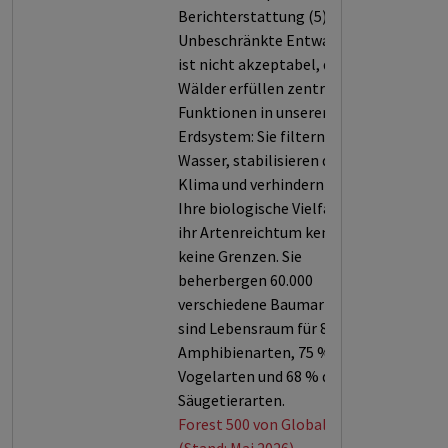
Berichterstattung (5).
Unbeschränkte Entwaldung
ist nicht akzeptabel, denn
Wälder erfüllen zentrale
Funktionen in unserem
Erdsystem: Sie filtern Luft und
Wasser, stabilisieren das
Klima und verhindern Erosion.
Ihre biologische Vielfalt und
ihr Artenreichtum kennen
keine Grenzen. Sie
beherbergen 60.000
verschiedene Baumarten und
sind Lebensraum für 80 % der
Amphibienarten, 75 % der
Vogelarten und 68 % der
Säugetierarten.
Forest 500 von Global Canopy