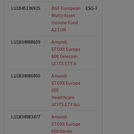
LU1845136925
BGF European
ESG-Fonds
Multi-Asset
Income Fund
A2 EUR
LU1834988609
Amundi
STOXX Europe
600 Telecom
UCITS ETF A
LU1834986900
Amundi
STOXX Europe
600
Healthcare
UCITS ETF Acc
LU1834983477
Amundi
STOXX Europe
600 Banks