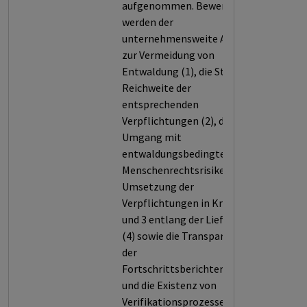
aufgenommen. Bewertet
werden der
unternehmensweite Ansatz
zur Vermeidung von
Entwaldung (1), die Stärke und
Reichweite der
entsprechenden
Verpflichtungen (2), der
Umgang mit
entwaldungsbedingten
Menschenrechtsrisiken (3), die
Umsetzung der
Verpflichtungen in Kriterium 2
und 3 entlang der Lieferkette
(4) sowie die Transparenz bei
der
Fortschrittsberichterstattung
und die Existenz von
Verifikationsprozessen dieser