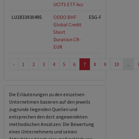
UCITS ETF Acc
LU1833930495
ODDO BHF
ESG-Fonds
Global Credit
Short
Duration CR-
EUR
‹
1
2
3
4
5
6
7
8
9
10
...
Die Erläuterungen zu den einzelnen
Unternehmen basieren auf den jeweils
zugrunde liegenden Quellen und
entsprechen den dort angewendeten
methodischen Ansätzen. Die Bewertung
eines Unternehmens und seinen