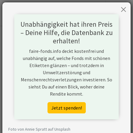
Unabhängigkeit hat ihren Preis
– Deine Hilfe, die Datenbank zu
Informationen zum Unternehmen
erhalten!
faire-fonds.info deckt kostenfrei und
Name
LVMH Moet Hennessy  Louis
unabhängig auf, welche Fonds mit schönen
Vuitton
Etiketten glänzen – und trotzdem in
Umweltzerstörung und
Website
https://www.lvmh.com/
Menschenrechtsverletzungen investieren. So
siehst Du auf einen Blick, woher deine
Konflikte
Rendite kommt.
Kurzbeschreibung
LVMH ist eine französische
Jetzt spenden!
Unternehmensgruppe im
Luxusgüterbereich, dessen
Geschäftsfelder Weine,
Foto von Annie Spratt auf Unsplash
Spirituosen, Parfums,