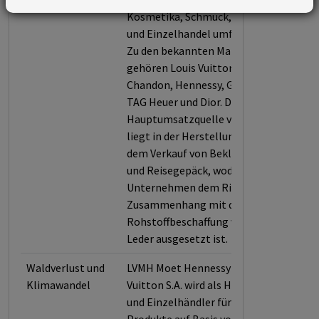
Kosmetika, Schmuck, Mode
und Einzelhandel umfassen.
Zu den bekannten Marken
gehören Louis Vuitton, Moët &
Chandon, Hennessy, Givenchy,
TAG Heuer und Dior. Die
Hauptumsatzquelle von LVMH
liegt in der Herstellung und
dem Verkauf von Bekleidung
und Reisegepäck, wodurch das
Unternehmen dem Risiko im
Zusammenhang mit der
Rohstoffbeschaffung von
Leder ausgesetzt ist.
Waldverlust und
LVMH Moet Hennessy Louis
Klimawandel
Vuitton S.A. wird als Hersteller
und Einzelhändler für