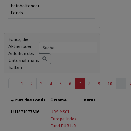
beinhaltender
Fonds
Fonds, die
Aktien oder
Anleihen des
Unternehmens
halten
‹
1
2
3
4
5
6
7
8
9
10
...
ISIN des Fonds
Name
Bemerkung
Gesamt
LU1871077506
UBS MSCI
Europe Index
Fund EUR I-B