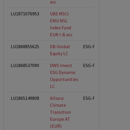
acc
LU1871076953
UBS MSCI
EMU NSL
Index Fund
EUR I-B acc
LU1868855625
DB Global
ESG-Fonds
Equity LC
LU1868537090
DWS Invest
ESG-Fonds
ESG Dynamic
Opportunities
LC
LU1865149808
Allianz
ESG-Fonds
Climate
Transition
Europe AT
(EUR)