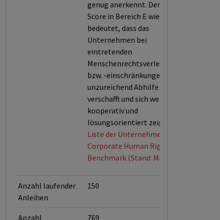
genug anerkennt. Der niedrige
Score in Bereich E wiederum
bedeutet, dass das
Unternehmen bei
eintretenden
Menschenrechtsverletzungen
bzw. -einschränkungen nur
unzureichend Abhilfe
verschafft und sich wenig
kooperativ und
lösungsorientiert zeigt.
Liste der Unternehmen der
Corporate Human Rights
Benchmark (Stand: Mai 2026)
Anzahl laufender
150
Anleihen
Anzahl
769