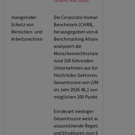
(Stand: Mai 2026)
mangelnder
Die Corporate Human Rights
Schutz von
Benchmark (CHRB,
Menschen- und
herausgegeben von der World
Arbeitsrechten
Benchmarking Alliance)
analysiert die
Menschenrechtsstandards von
rund 100 führenden
Unternehmen aus fünf
Hochrisiko-Sektoren. Der
Gesamtscore von LVMH betrug
im Jahr 2026 46,1 von
möglichen 100 Punkten.
Ein derart niedriger
Gesamtscore weist auf
unzureichende Regelungen
und Strukturen zum Schutz