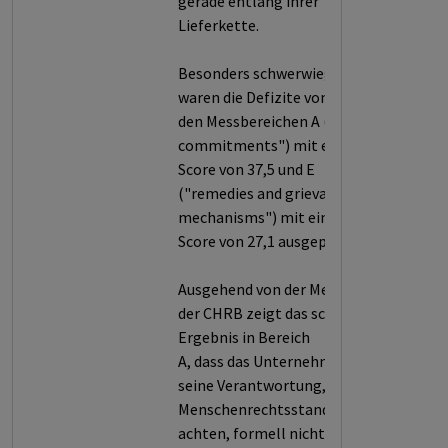
gerade entlang ihrer
Lieferkette.
Besonders schwerwiegend
waren die Defizite von LVMH in
den Messbereichen A ("policy
commitments") mit einem
Score von 37,5 und E
("remedies and grievance
mechanisms") mit einem
Score von 27,1 ausgeprägt.
Ausgehend von der Methodik
der CHRB zeigt das schlechte
Ergebnis in Bereich
A, dass das Unternehmen
seine Verantwortung,
Menschenrechtsstandards zu
achten, formell nicht klar