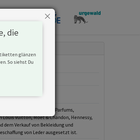
penden
e, die
Etiketten glänzen
n. So siehst Du
elder Weine, Spirituosen, Parfums,
 Louis Vuitton, Moët & Chandon, Hennessy,
und dem Verkauf von Bekleidung und
chaffung von Leder ausgesetzt ist.