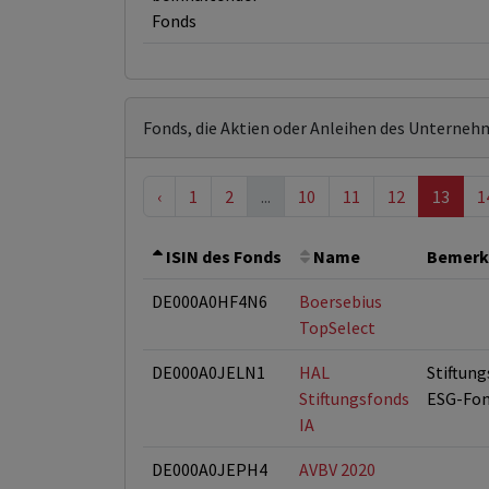
Fonds
Fonds, die Aktien oder Anleihen des Unterneh
‹
1
2
...
10
11
12
13
1
ISIN des Fonds
Name
Bemerk
DE000A0HF4N6
Boersebius
TopSelect
DE000A0JELN1
HAL
Stiftung
Stiftungsfonds
ESG-Fo
IA
DE000A0JEPH4
AVBV 2020