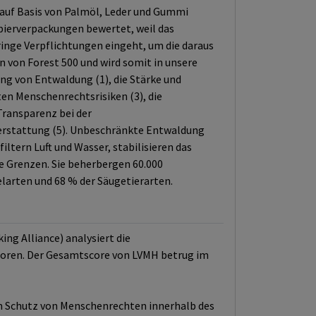
e auf Basis von Palmöl, Leder und Gummi
apierverpackungen bewertet, weil das
nge Verpflichtungen eingeht, um die daraus
n von Forest 500 und wird somit in unsere
 von Entwaldung (1), die Stärke und
n Menschenrechtsrisiken (3), die
Transparenz bei der
terstattung (5). Unbeschränkte Entwaldung
iltern Luft und Wasser, stabilisieren das
ne Grenzen. Sie beherbergen 60.000
larten und 68 % der Säugetierarten.
g Alliance) analysiert die
oren. Der Gesamtscore von LVMH betrug im
m Schutz von Menschenrechten innerhalb des