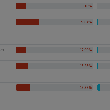
13.18%
29.84%
nds
12.99%
15.35%
18.38%