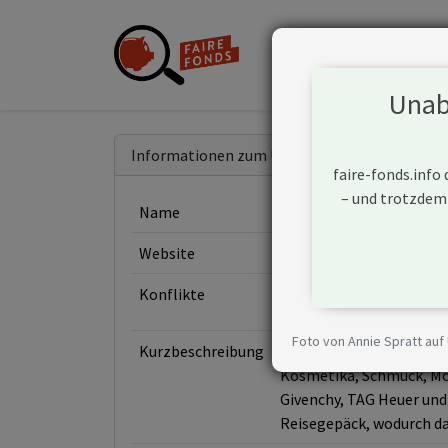
Unabh
Informationen zum Unternehmen
faire-fonds.info
– und trotzdem
Name
LVMH Moet Hennessy  Lo
Website
https://www.lvmh.com/
Konflikte
Foto von Annie Spratt auf
Kurzbeschreibung
LVMH ist eine französis
Kosmetika, Schmuck, Mo
Givenchy, TAG Heuer und
Reisegepäck, wodurch d