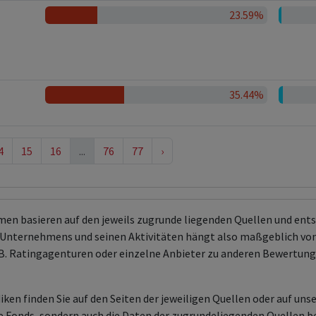
23.59%
35.44%
4
15
16
...
76
77
›
men basieren auf den jeweils zugrunde liegenden Quellen und en
Unternehmens und seinen Aktivitäten hängt also maßgeblich von
 z.B. Ratingagenturen oder einzelne Anbieter zu anderen Bewert
ken finden Sie auf den Seiten der jeweiligen Quellen oder auf uns
aire Fonds, sondern auch die Daten der zugrundeliegenden Quelle