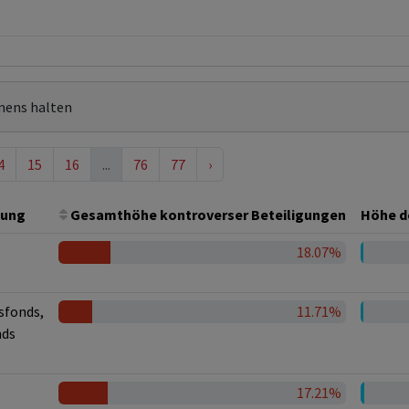
mens halten
4
15
16
...
76
77
›
ung
Gesamthöhe kontroverser Beteiligungen
Höhe de
18.07%
sfonds,
11.71%
nds
17.21%