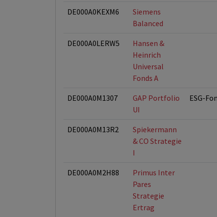
DE000A0KEXM6
Siemens
Balanced
DE000A0LERW5
Hansen &
Heinrich
Universal
Fonds A
DE000A0M1307
GAP Portfolio
ESG-Fo
UI
DE000A0M13R2
Spiekermann
& CO Strategie
I
DE000A0M2H88
Primus Inter
Pares
Strategie
Ertrag