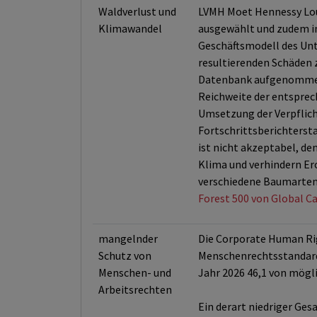
Waldverlust und
LVMH Moet Hennessy Loui
Klimawandel
ausgewählt und zudem in
Geschäftsmodell des Unt
resultierenden Schäden z
Datenbank aufgenommen.
Reichweite der entsprec
Umsetzung der Verpflicht
Fortschrittsberichterst
ist nicht akzeptabel, de
Klima und verhindern Ero
verschiedene Baumarten 
Forest 500 von Global Ca
mangelnder
Die Corporate Human Ri
Schutz von
Menschenrechtsstandard
Menschen- und
Jahr 2026 46,1 von mögl
Arbeitsrechten
Ein derart niedriger Ge