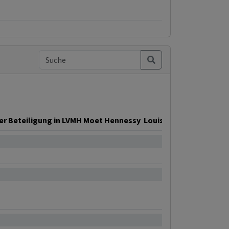
r Beteiligung in LVMH Moet Hennessy  Louis Vuitton
0.68%
0.66%
1.04%