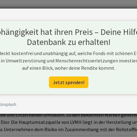
Fonds
Unternehmen
Hintergrund
Methodik
Blog
S
ängigkeit hat ihren Preis – Deine Hilf
Datenbank zu erhalten!
 deckt kostenfrei und unabhängig auf, welche Fonds mit schönen 
 in Umweltzerstörung und Menschenrechtsverletzungen investiere
uis Vuitton
auf einen Blick, woher deine Rendite kommt.
Jetzt spenden!
 Unsplash
che Unternehmensgruppe im Luxusgüterbereich, dessen Geschäftsf
de und Einzelhandel umfassen. Zu den bekannten Marken gehören
 Dior. Die Hauptumsatzquelle von LVMH liegt in der Herstellung 
as Unternehmen dem Risiko im Zusammenhang mit der Rohstoffbes