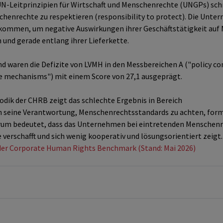
N-Leitprinzipien für Wirtschaft und Menschenrechte (UNGPs) sc
enrechte zu respektieren (responsibility to protect). Die Unter
kommen, um negative Auswirkungen ihrer Geschäftstätigkeit auf 
 und gerade entlang ihrer Lieferkette.
 waren die Defizite von LVMH in den Messbereichen A ("policy c
e mechanisms") mit einem Score von 27,1 ausgeprägt.
dik der CHRB zeigt das schlechte Ergebnis in Bereich
 seine Verantwortung, Menschenrechtsstandards zu achten, formel
derum bedeutet, dass das Unternehmen bei eintretenden Menschen
 verschafft und sich wenig kooperativ und lösungsorientiert zeigt.
der Corporate Human Rights Benchmark (Stand: Mai 2026)