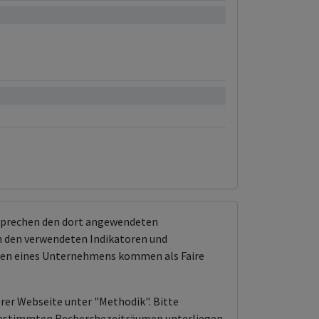
0.89%
1.34%
tsprechen den dort angewendeten
 den verwendeten Indikatoren und
ungen eines Unternehmens kommen als Faire
erer Webseite unter "Methodik". Bitte
n bestimmten Recherchezeiträumen unterliegen.