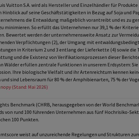
s Vuitton S.A. wird als Hersteller und Einzelhändler für Produkt
 Hinblick auf seine Geschäftstätigkeiten in Bezug auf Soja und P
ernehmens die Entwaldung maßgeblich vorantreibt und es zu geri
u minimieren. So erfüllt das Unternehmen nur 39,1 % der Kriterie
 Bewertet werden der unternehmensweite Ansatz zur Vermeidung
henden Verpflichtungen (2), der Umgang mit entwaldungsbedingte
ungen in Kriterium 2 und 3 entlang der Lieferkette (4) sowie die 
attung und die Existenz von Verifikationsprozessen dieser Berich
nn Wälder erfüllen zentrale Funktionen in unserem Erdsystem: Sie f
sion. Ihre biologische Vielfalt und ihr Artenreichtum kennen kei
und sind Lebensraum für 80 % der Amphibienarten, 75 % der Voge
nopy (Stand: Mai 2026)
ghts Benchmark (CHRB, herausgegeben von der World Benchmarkin
s von rund 100 führenden Unternehmen aus fünf Hochrisiko-Sekt
ichen 100 Punkten.
samtscore weist auf unzureichende Regelungen und Strukturen zu