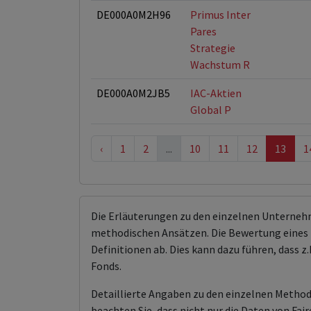
DE000A0M2H96
Primus Inter
Pares
Strategie
Wachstum R
DE000A0M2JB5
IAC-Aktien
Global P
‹
1
2
...
10
11
12
13
1
Die Erläuterungen zu den einzelnen Unterneh
methodischen Ansätzen. Die Bewertung eines 
Definitionen ab. Dies kann dazu führen, dass
Fonds.
Detaillierte Angaben zu den einzelnen Methodi
beachten Sie, dass nicht nur die Daten von F