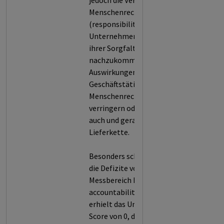
jedoch die Verantwortung zu,
Menschenrechte zu respektieren
(responsibility to protect). Die
Unternehmen sind aufgefordert,
ihrer Sorgfaltspflicht
nachzukommen, um negative
Auswirkungen ihrer
Geschäftstätigkeit auf
Menschenrechte zu vermeiden, zu
verringern oder auszugleichen,
auch und gerade entlang ihrer
Lieferkette.
Besonders schwerwiegend waren
die Defizite von Nokia in
Messbereich B (board-level
accountability) ausgeprägt. Hier
erhielt das Unternehmen einen
Score von 0, da keine Belege für die