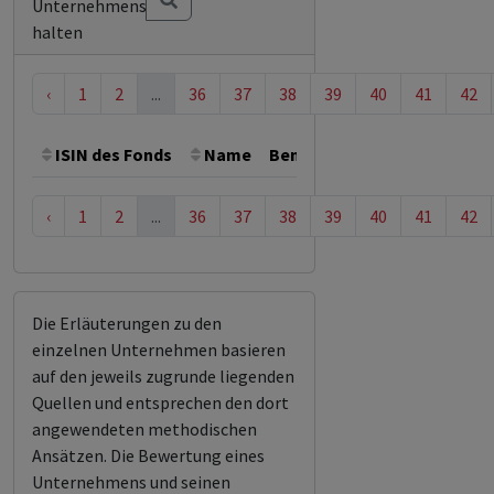
Unternehmens
halten
‹
1
2
...
36
37
38
39
40
41
42
ISIN des Fonds
Name
Bemerkung
Gesamthöhe 
‹
1
2
...
36
37
38
39
40
41
42
Die Erläuterungen zu den
einzelnen Unternehmen basieren
auf den jeweils zugrunde liegenden
Quellen und entsprechen den dort
angewendeten methodischen
Ansätzen. Die Bewertung eines
Unternehmens und seinen