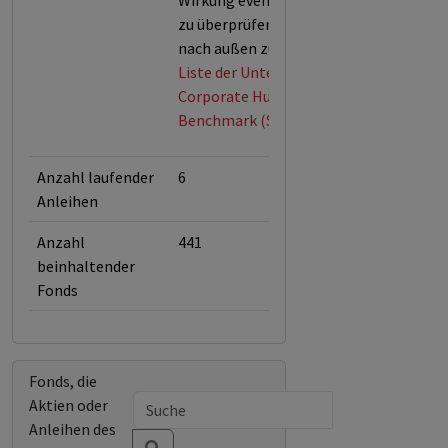
Wirkung eventueller Maßnahmen
zu überprüfen und transparent
nach außen zu kommunizieren.
Liste der Unternehmen der
Corporate Human Rights
Benchmark (Stand: Mai 2026)
Anzahl laufender
6
Anleihen
Anzahl
441
beinhaltender
Fonds
Fonds, die
Aktien oder
Anleihen des