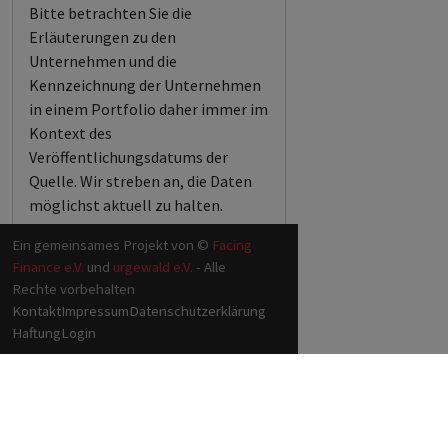
Bitte betrachten Sie die
Erläuterungen zu den
Unternehmen und die
Kennzeichnung der Unternehmen
in einem Portfolio daher immer im
Kontext des
Veröffentlichungsdatums der
Quelle. Wir streben an, die Daten
möglichst aktuell zu halten.
Ein gemeinsames Projekt von ©
Facing
Finance e.V.
und
urgewald e.V.
- Alle
Rechte vorbehalten
Kontakt
Impressum
Datenschutzerklärung
Haftung
Login