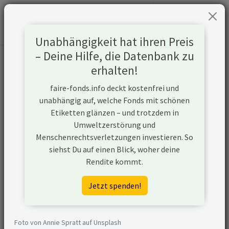
Unabhängigkeit hat ihren Preis
– Deine Hilfe, die Datenbank zu
Informationen zum Unternehmen
erhalten!
faire-fonds.info deckt kostenfrei und
Name
Nokia Corporation
unabhängig auf, welche Fonds mit schönen
Etiketten glänzen – und trotzdem in
Website
https://www.nokia.com/
Umweltzerstörung und
Menschenrechtsverletzungen investieren. So
Konflikte
siehst Du auf einen Blick, woher deine
Rendite kommt.
Kurzbeschreibung
Nokia ist ein weltweit agierendes
finnisches
Jetzt spenden!
Telekommunikationsunternehmen
mit Sitz im finnischen Espoo.
Foto von Annie Spratt auf Unsplash
mangelnder
Die Corporate Human Rights