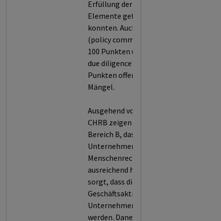
Erfüllung der geforderten
Elemente gefunden werden
konnten. Auch in den Bereichen A
(policy commitments) mit 37,5 von
100 Punkten und D ("human rights
due diligence") mit 41,7 von 100
Punkten offenbarten sich massive
Mängel.
Ausgehend von der Methodik der
CHRB zeigen die starken Defizite in
Bereich B, dass der Vorstand des
Unternehmens die Bedeutung von
Menschenrechtsstandards weder
ausreichend hervorhebt noch dafür
sorgt, dass diese bei den
Geschäftsaktivitäten des
Unternehmens berücksichtigt
werden. Daneben bedeutet das