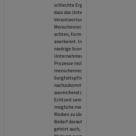
schlechte Ergebnis in Bereich A,
dass das Unternehmen seine
Verantwortung,
Menschenrechtsstandards zu
achten, formell nicht klar genug
anerkennt. In Bereich D zeigt der
niedrige Score, dass das
Unternehmen keine ausreichenden
Prozesse installiert hat, um seinen
menschenrechtlichen
Sorgfaltspflichten
nachzukommen. Es verfügt nicht
ausreichend über Systeme, um in
Echtzeit seine Aktivitäten auf
mögliche menschenrechtliche
Risiken zu überprüfen und bei
Bedarf darauf zu reagieren. Dazu
gehört auch, die Effektivität und