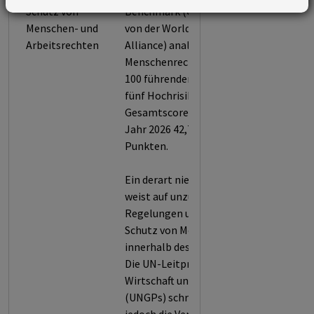
Schutz von
Benchmark (CHRB, herausgegeben
Menschen- und
von der World Benchmarking
Arbeitsrechten
Alliance) analysiert die
Menschenrechtsstandards von rund
100 führenden Unternehmen aus
fünf Hochrisiko-Sektoren. Der
Gesamtscore von Nokia betrug im
Jahr 2026 42,7 von möglichen 100
Punkten.
Ein derart niedriger Gesamtscore
weist auf unzureichende
Regelungen und Strukturen zum
Schutz von Menschenrechten
innerhalb des Unternehmens hin.
Die UN-Leitprinzipien für
Wirtschaft und Menschenrechte
(UNGPs) schreiben Unternehmen